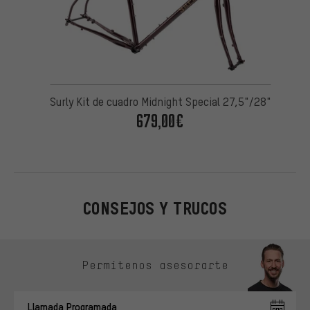
Surly Kit de cuadro Midnight Special 27,5"/28"
679,00€
CONSEJOS Y TRUCOS
Omitir opciones de contacto
Permítenos asesorarte
Llamada Programada