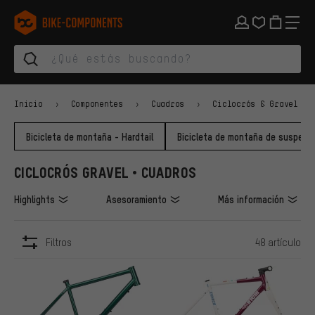
Saltar a la navegación principal
Saltar a la navegación de categorías
Saltar al contenido
Saltar a marcas y al boletín
Saltar al pie de página
bike-components.de Página de inicio
Inicio
Componentes
Cuadros
Ciclocrós & Gravel
Bicicleta de montaña - Hardtail
Bicicleta de montaña de suspens
CICLOCRÓS GRAVEL • CUADROS
Highlights
Asesoramiento
Más información
Filtros
48 artículo
ARTÍCULOS