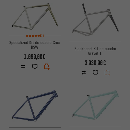
Valoración media: 5 de 5 basada en 1 reseñas
(1)
Specialized Kit de cuadro Crux
DSW
Blackheart Kit de cuadro
Gravel Ti
1.090,00€
3.030,00€