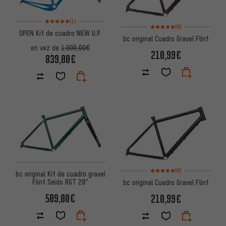
Valoración media: 5 de 5 basada en 1 reseñas
(1)
Valoración media: 5 de 5 basa
(8)
OPEN Kit de cuadro NEW U.P.
bc original Cuadro Gravel Flint
en vez de
1.000,00€
210,99€
839,00€
Valoración media: 5 de 5 basa
(8)
bc original Kit de cuadro gravel
Flint Seido RGT 28"
bc original Cuadro Gravel Flint
509,00€
210,99€