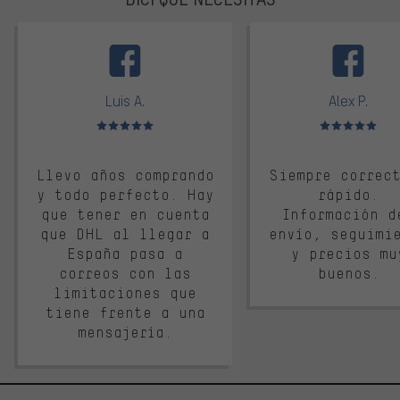
facebook
Luis A.
Alex P.
Valoración media: 5 de 5
Valoración media: 
Llevo años comprando
Siempre correc
y todo perfecto. Hay
rápido.
que tener en cuenta
Información d
que DHL al llegar a
envío, seguimi
España pasa a
y precios mu
correos con las
buenos.
limitaciones que
tiene frente a una
mensajería.