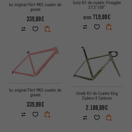
Surly Kit de cuadro Straggler
bc original Flint MK2 cuadro de
27,5"/28"
gravel
719,00€
339,00€
DESDE
bc original Flint MK2 cuadro de
Cinelli Kit de Cuadro King
gravel
Zydeco II Carbono
339,00€
2.100,00€