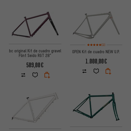
Valoración media: 5 de 5 basa
(1)
bc original Kit de cuadro gravel
OPEN Kit de cuadro NEW U.P.
Flint Seido RGT 28"
1.000,00€
509,00€