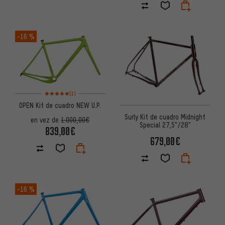
-16 %
Valoración media: 5 de 5 basada en 1 reseñas
(1)
OPEN Kit de cuadro NEW U.P.
Surly Kit de cuadro Midnight
en vez de
1.000,00€
Special 27,5"/28"
839,00€
679,00€
-16 %