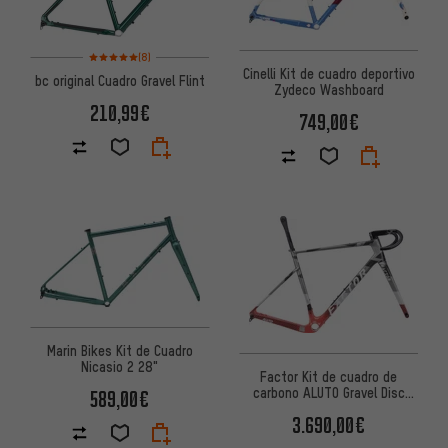
Valoración media: 5 de 5 basada en 8 reseñas
(8)
Cinelli Kit de cuadro deportivo
bc original Cuadro Gravel Flint
Zydeco Washboard
210,99€
749,00€
Marin Bikes Kit de Cuadro
Nicasio 2 28"
Factor Kit de cuadro de
carbono ALUTO Gravel Disc
589,00€
Shimano
3.690,00€