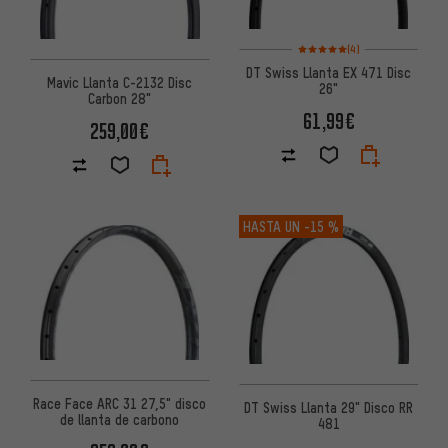
Valoración media: 5 de 5 basa
(4)
DT Swiss Llanta EX 471 Disc
Mavic Llanta C-2132 Disc
26"
Carbon 28"
61,99€
259,00€
HASTA UN
-15 %
Race Face ARC 31 27,5" disco
DT Swiss Llanta 29" Disco RR
de llanta de carbono
481