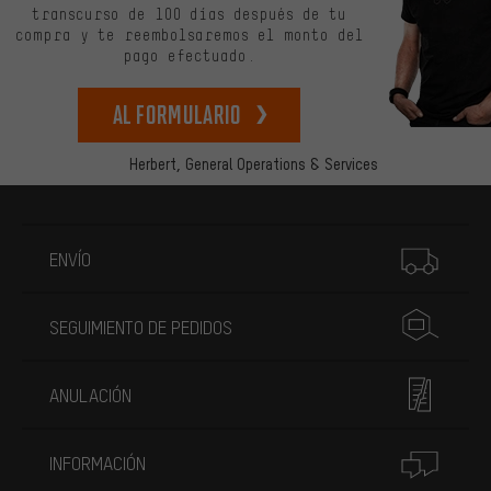
transcurso de 100 días después de tu
compra y te reembolsaremos el monto del
pago efectuado.
Al formulario
Herbert,
General Operations & Services
Más información
ENVÍO
SEGUIMIENTO DE PEDIDOS
ANULACIÓN
INFORMACIÓN