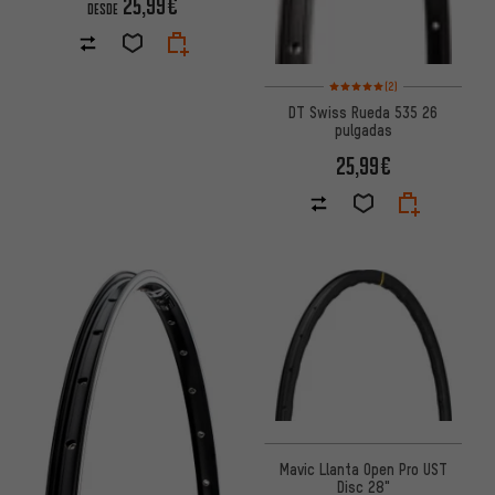
25,99€
DESDE
Valoración media: 5 de 5 basa
(2)
DT Swiss Rueda 535 26
pulgadas
25,99€
Mavic Llanta Open Pro UST
Disc 28"