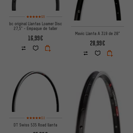
Valoración media: 5 de 5 basada en 2 reseñas
(2)
bc original Llantas Loamer Disc
27,5" - Empaque de taller
Mavic Llanta A 319 de 28"
16,99€
28,99€
Valoración media: 5 de 5 basada en 1 reseñas
(1)
DT Swiss 535 Road llanta