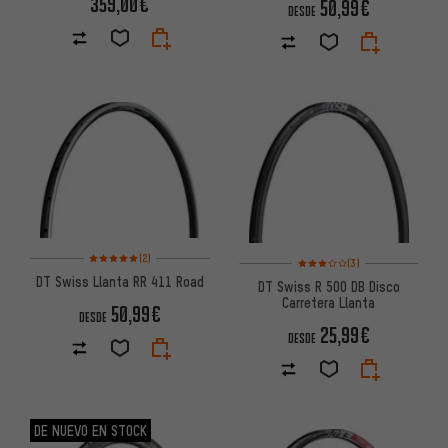
359,00€
50,99€
DESDE
Valoración media: 5 de 5 basada en 2 reseñas
(2)
Valoración media: 3 de 5 basa
(3)
DT Swiss Llanta RR 411 Road
DT Swiss R 500 DB Disco
Carretera Llanta
50,99€
DESDE
25,99€
DESDE
DE NUEVO EN STOCK