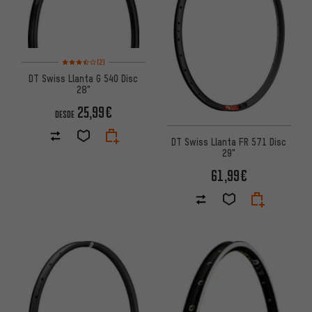
Valoración media: 3,5 de 5 basada en 2 reseñas
(2)
DT Swiss Llanta G 540 Disc
28"
25,99€
DESDE
DT Swiss Llanta FR 571 Disc
29"
61,99€