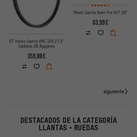
Valoración media: 5 de 5 basa
(1)
Mavic Llanta Open Pro UST 28"
63,99€
DT Swiss Llanta XMC 320 27,5"
Carbono 28 Agujeros
359,00€
siguiente
DESTACADOS DE LA CATEGORÍA
LLANTAS • RUEDAS