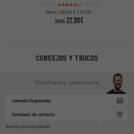
Valoración media: 5 de 5 basada en 1 reseñas
(1)
Mavic Llanta A 119 28"
22,99€
DESDE
CONSEJOS Y TRUCOS
Omitir opciones de contacto
Permítenos asesorarte
Llamada Programada
Formulario de contacto
Nuestra política de privacidad