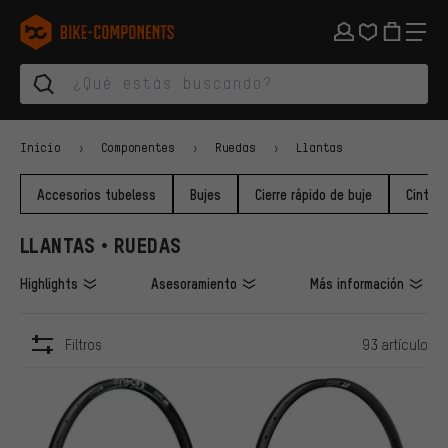
Saltar a la navegación principal
Saltar a la navegación de categorías
Saltar al contenido
Saltar a marcas y al boletín
Saltar al pie de página
bike-components.de Página de inicio
Inicio
Componentes
Ruedas
Llantas
Accesorios tubeless
Bujes
Cierre rápido de buje
Cinta p
LLANTAS • RUEDAS
Highlights
Asesoramiento
Más información
Filtros
93 artículo
ARTÍCULOS