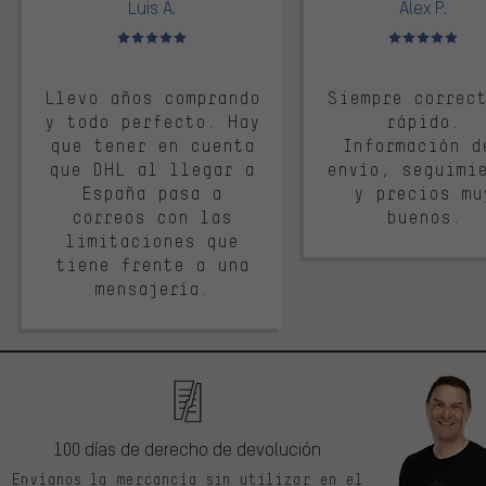
Luis A.
Alex P.
Valoración media: 5 de 5
Valoración media: 
Llevo años comprando
Siempre correc
y todo perfecto. Hay
rápido.
que tener en cuenta
Información d
que DHL al llegar a
envío, seguimi
España pasa a
y precios mu
correos con las
buenos.
limitaciones que
tiene frente a una
mensajería.
100 días de derecho de devolución
Envíanos la mercancía sin utilizar en el