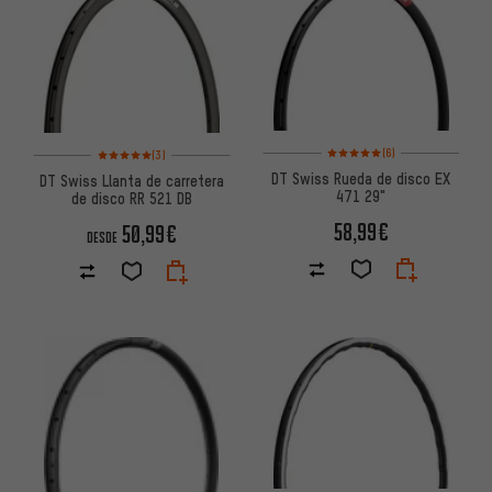
Valoración media: 5 de 5 basa
Valoración media: 5 de 5 basada en 3 reseñas
(6)
(3)
DT Swiss Rueda de disco EX
DT Swiss Llanta de carretera
471 29"
de disco RR 521 DB
58,99€
50,99€
DESDE