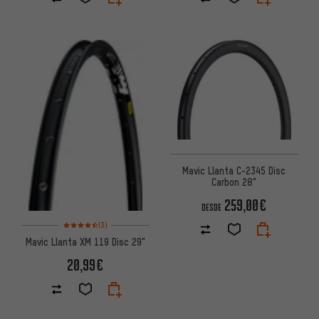
Mavic Llanta C-2345 Disc
Carbon 28"
259,00€
DESDE
Valoración media: 4,5 de 5 basada en 3 reseñas
(3)
Mavic Llanta XM 119 Disc 29"
20,99€