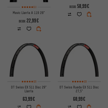
58,99€
Valoración media: 5 de 5 basada en 1 reseñas
DESDE
(1)
Mavic Llanta A 119 28"
22,99€
DESDE
Valoración media: 5 de 5 basada en 2 reseñas
Valoración media: 5 de 5 basa
(2)
(2)
DT Swiss EX 511 Disc 29"
DT Swiss Rueda EX 511 Disc
Llanta
27,5"
63,99€
60,99€