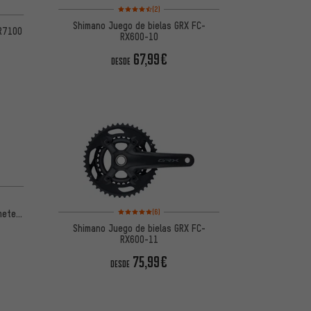
Valoración media: 4,5 de 5 basada en 2 reseñas
(2)
Shimano Juego de bielas GRX FC-
-R7100
RX600-10
67,99€
DESDE
Valoración media: 5 de 5 basada en 6 reseñas
meter
(6)
Shimano Juego de bielas GRX FC-
RX600-11
75,99€
DESDE