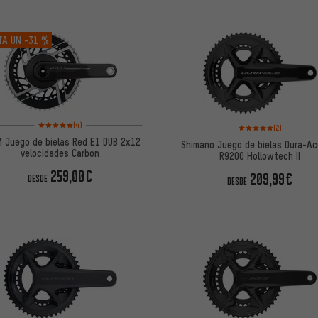
TA UN
-31 %
Valoración media: 5 de 5 basada en 4 reseñas
Valoración media: 5 de
(4)
(2)
 Juego de bielas Red E1 DUB 2x12
Shimano Juego de bielas Dura-Ac
velocidades Carbon
R9200 Hollowtech II
259,00€
209,99€
DESDE
DESDE