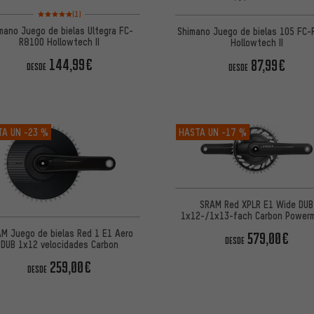
Valoración media: 5 de 5 basada en 1 reseñas
(1)
mano Juego de bielas Ultegra FC-
Shimano Juego de bielas 105 FC
R8100 Hollowtech II
Hollowtech II
144,99€
87,99€
DESDE
DESDE
TA UN
-23 %
HASTA UN
-17 %
SRAM Red XPLR E1 Wide DUB
1x12-/1x13-fach Carbon Power
Juego de bielas
M Juego de bielas Red 1 E1 Aero
579,00€
DESDE
DUB 1x12 velocidades Carbon
259,00€
DESDE