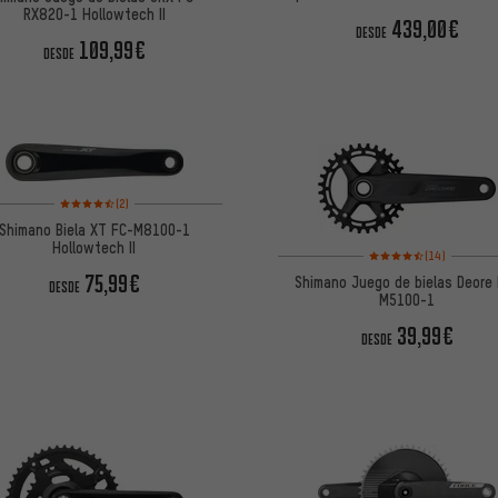
carbon
RX820-1 Hollowtech II
439,00€
DESDE
109,99€
DESDE
Valoración media: 4,5 de 5 basada en 2 reseñas
(2)
Shimano Biela XT FC-M8100-1
Hollowtech II
Valoración media: 4,5 
(14)
75,99€
Shimano Juego de bielas Deore
DESDE
M5100-1
39,99€
DESDE