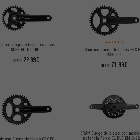
Valoración media: 5 de
(8)
imano Juego de bielas cuadradas
CUES FC-U4000-1
Shimano Juego de bielas GRX 
RX600-1
22,99€
DESDE
71,99€
DESDE
SRAM Juego de bielas con medid
potencia Force E1 DUB DM 2x12
himano Juego de bielas GRX FC-