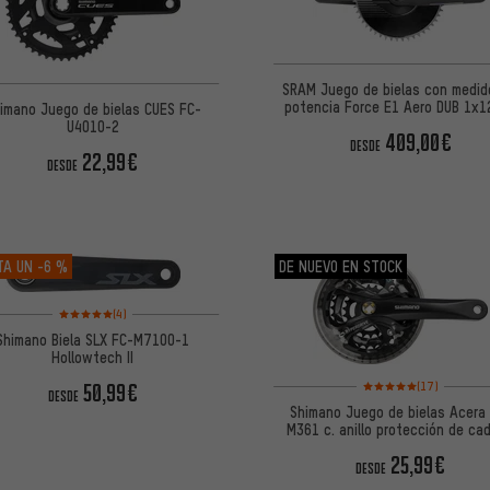
SRAM Juego de bielas con medid
potencia Force E1 Aero DUB 1x1
imano Juego de bielas CUES FC-
carb
U4010-2
409,00€
DESDE
22,99€
DESDE
TA UN
-6 %
DE NUEVO EN STOCK
Valoración media: 5 de 5 basada en 4 reseñas
(4)
Shimano Biela SLX FC-M7100-1
Hollowtech II
Valoración media: 5 de
50,99€
(17)
DESDE
Shimano Juego de bielas Acera
M361 c. anillo protección de ca
cuadrado
25,99€
DESDE