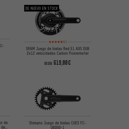
DE NUEVO EN STOCK
 5 basada en 8 reseñas
Valoración media: 5 de 5 basada en 1 reseñas
(1)
FC-
SRAM Juego de bielas Red E1 AXS DUB
2x12 velocidades Carbon Powermeter
619,00€
DESDE
or de
Shimano Juego de bielas CUES FC-
 de
U6000-1