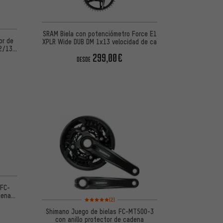
SRAM Biela con potenciómetro Force E1
or de
XPLR Wide DUB DM 1x13 velocidad de ca
2/13
299,00€
DESDE
 5 basada en 17 reseñas
 FC-
dena
Valoración media: 5 de 5 basada en 2 reseñas
(2)
Shimano Juego de bielas FC-MT500-3
con anillo protector de cadena