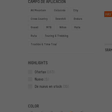
CAMPO DE APLICACIÓN
All Mountain
Ciclocrós
City
HAS
Cross Country
Downhill
Enduro
Gravel
MTB
Niños
Pista
Ruta
Touring & Trekking
Triatlón & Time Trial
SRAM
HIGHLIGHTS
Ofertas
(163)
Nuevo
(5)
De nuevo en stock
(30)
COLOR