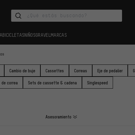
A
BICICLETAS
NIÑOS
GRAVEL
MARCAS
las
Cambio de buje
Cassettes
Correas
Eje de pedalier
G
 de correa
Sets de cassette & cadena
Singlespeed
Asesoramiento
LOS