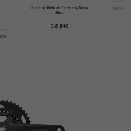
Garbaruk Biela de Carretera/Grava
Garbaruk B
30mm
359,00€
T620