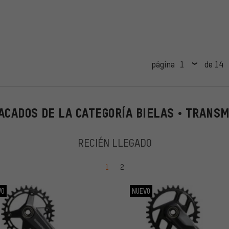
página
de 14
ACADOS DE LA CATEGORÍA BIELAS • TRANSM
RECIÉN LLEGADO
ir a la página
ir a la página
1
2
VO
NUEVO