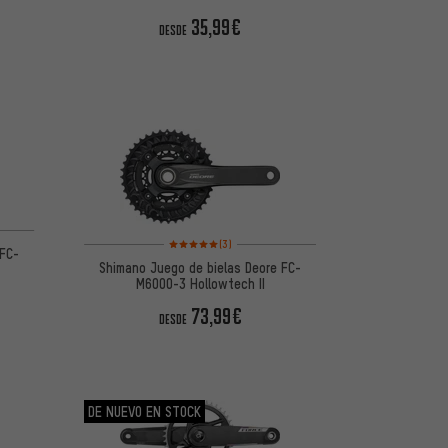
35,99€
DESDE
de 5 basada en 14 reseñas
Valoración media: 5 de 5 basada en 3 reseñas
(3)
 FC-
Shimano Juego de bielas Deore FC-
M6000-3 Hollowtech II
73,99€
DESDE
DE NUEVO EN STOCK