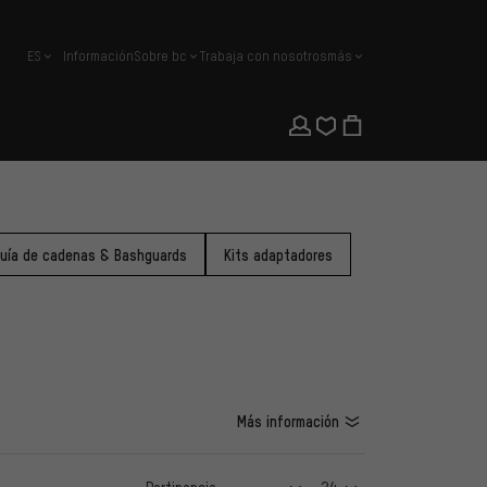
ES
Información
Sobre bc
Trabaja con nosotros
más
español
uía de cadenas & Bashguards
Kits adaptadores
Más información