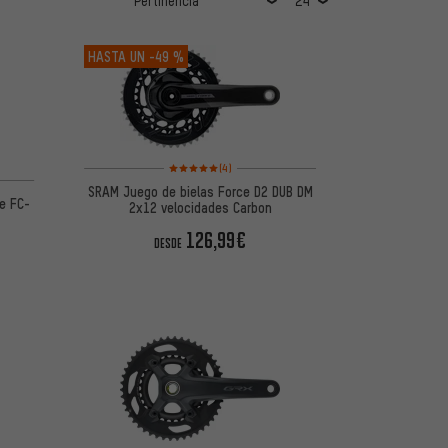
HASTA UN
-49 %
Valoración media: 5 de 5 basada en 4 reseñas
(4)
 5 basada en 2 reseñas
SRAM Juego de bielas Force D2 DUB DM
e FC-
2x12 velocidades Carbon
126,99€
DESDE