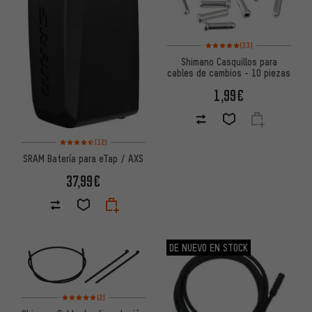
Valoración media: 5 de 5 basa
(33)
Shimano Casquillos para
cables de cambios - 10 piezas
1,99€
Valoración media: 4,5 de 5 basada en 12 reseñas
(12)
SRAM Batería para eTap / AXS
37,99€
DE NUEVO EN STOCK
Valoración media: 5 de 5 basada en 2 reseñas
(2)