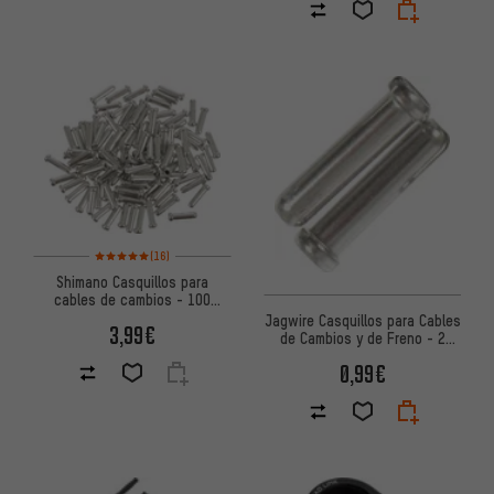
Valoración media: 5 de 5 basada en 16 reseñas
(16)
Shimano Casquillos para
cables de cambios - 100
piezas
Jagwire Casquillos para Cables
3,99€
de Cambios y de Freno - 2
Piezas
0,99€