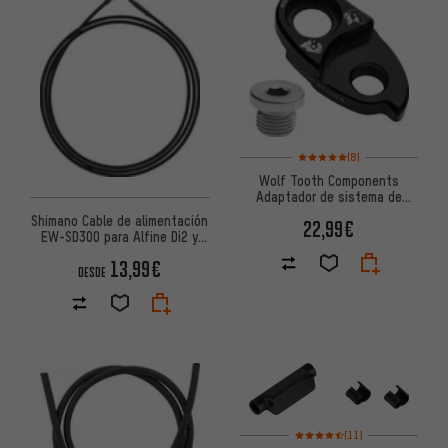
Valoración media: 5 de 5 basa
(8)
Wolf Tooth Components
Adaptador de sistema de
cambios RoadLink
Shimano Cable de alimentación
22,99€
EW-SD300 para Alfine Di2 y
STEPS
13,99€
DESDE
Valoración media: 4,5 de 5 bas
(11)