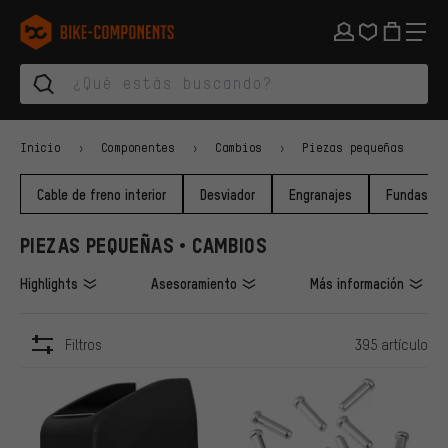
Saltar a la navegación principal
Saltar a la navegación de categorías
Saltar al contenido
Saltar a marcas y al boletín
Saltar al pie de página
bike-components.de Página de inicio
Inicio
Componentes
Cambios
Piezas pequeñas
Cable de freno interior
Desviador
Engranajes
Fundas
PIEZAS PEQUEÑAS • CAMBIOS
Highlights
Asesoramiento
Más información
Filtros
395 artículo
ARTÍCULOS