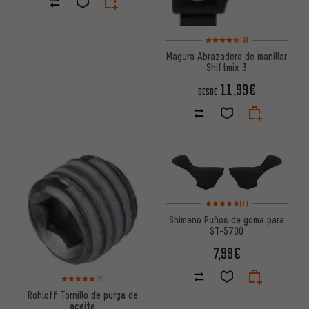
Valoración media: 4,5 de 5 ba
(9)
Magura Abrazadera de manillar
Shiftmix 3
11,99€
DESDE
Valoración media: 5 de 5 basa
(1)
Shimano Puños de goma para
ST-5700
7,99€
Valoración media: 5 de 5 basada en 5 reseñas
(5)
Rohloff Tornillo de purga de
aceite