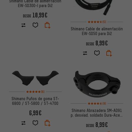
Shimano Cable de alimentación
EW-SD300-I para Di2
10,99€
DESDE
Valoración media: 4,5 de 5 ba
(5)
Shimano Cable de alimentación
EW-SD50 para Di2
8,99€
DESDE
Valoración media: 5 de 5 basada en 6 reseñas
(6)
Shimano Puños de goma ST-
Valoración media: 4,5 de 5 ba
6800 / ST-5800 / ST-4700
(9)
Shimano Abrazadera SM-AD91
6,99€
p. desviad. soldado Dura-Ace /
Ultegra / 105 / GRX
8,99€
DESDE