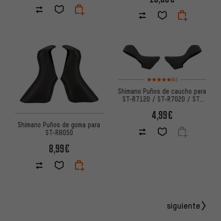
Valoración media: 5 de 5 basa
(4)
Shimano Puños de caucho para
ST-R7120 / ST-R7020 / ST-
4720 / ST-RX600
4,99€
Shimano Puños de goma para
ST-R8050
8,99€
siguiente