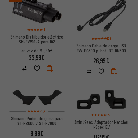
Valoración media: 5 de 5 basada en 1 reseñas
(1)
Shimano Distribuidor eléctrico
Valoración media: 5 de 5 basa
(1)
SM-EW90-A para Di2
Shimano Cable de carga USB
EW-EC300 p. bat. BT-DN300
en vez de
61,34€
Di2/FC-R9200-P Powermeter
33,99€
26,99€
Valoración media: 4 de 5 basada en 2 reseñas
(2)
Valoración media: 4,5 de 5 bas
(22)
Shimano Puños de goma para
3min19sec Adaptador Matcher
ST-R8000 / ST-R7000
I-Spec EV
8,99€
16,99€