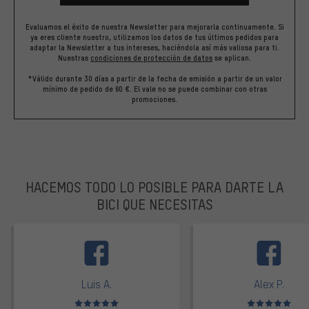
Evaluamos el éxito de nuestra Newsletter para mejorarla continuamente. Si
ya eres cliente nuestro, utilizamos los datos de tus últimos pedidos para
adaptar la Newsletter a tus intereses, haciéndola así más valiosa para ti.
Nuestras
condiciones de protección de datos
se aplican.
*Válido durante 30 días a partir de la fecha de emisión a partir de un valor
mínimo de pedido de 60 €. El vale no se puede combinar con otras
promociones.
HACEMOS TODO LO POSIBLE PARA DARTE LA
BICI QUE NECESITAS
facebook
Luis A.
Alex P.
Valoración media: 5 de 5
Valoración media: 