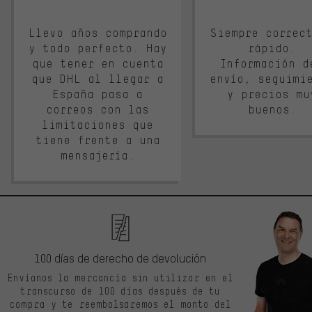
Llevo años comprando
Siempre correc
y todo perfecto. Hay
rápido.
que tener en cuenta
Información d
que DHL al llegar a
envío, seguimi
España pasa a
y precios mu
correos con las
buenos.
limitaciones que
tiene frente a una
mensajería.
100 días de derecho de devolución
Envíanos la mercancía sin utilizar en el
transcurso de 100 días después de tu
compra y te reembolsaremos el monto del