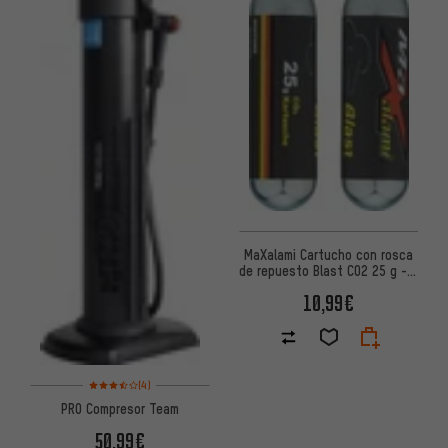
MaXalami Cartucho con rosca
de repuesto Blast CO2 25 g - 2
unidades
10,99€
Valoración media: 3,5 de 5 basada en 4 reseñas
(4)
PRO Compresor Team
50,99€