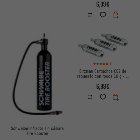
6,99€
Valoración media: 5 de 5 basa
(1)
Birzman Cartuchos CO2 de
repuesto con rosca 16 g - 3
piezas
6,99€
Schwalbe Inflador sin cámara
Tire Booster