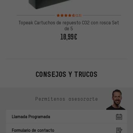
Valoración media: 4,5 de 5 basada en 13 reseñas
(13)
Topeak Cartuchos de repuesto CO2 con rosca Set
de 5
10,99€
CONSEJOS Y TRUCOS
Omitir opciones de contacto
Permítenos asesorarte
Llamada Programada
Formulario de contacto