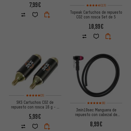
7,99€
Valoración media: 4,5 de 5 bas
(13)
Topeak Cartuchos de repuesto
CO2 con rosca Set de 5
10,99€
Valoración media: 5 de 5 basada en 3 reseñas
(3)
SKS Cartuchos CO2 de
Valoración media: 5 de 5 basa
(6)
repuesto con rosca 16 g - 2
3min19sec Manguera de
piezas
repuesto con cabezal de
5,99€
bomba p. bomba de pie de
8,99€
aluminio