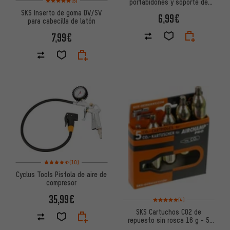
(5)
portabidones y soporte de
sillín Smart
SKS Inserto de goma DV/SV
6,99€
para cabecilla de latón
7,99€
Valoración media: 4,5 de 5 basada en 10 reseñas
(10)
Cyclus Tools Pistola de aire de
compresor
35,99€
Valoración media: 5 de 5 basa
(4)
SKS Cartuchos CO2 de
repuesto sin rosca 16 g - 5
piezas