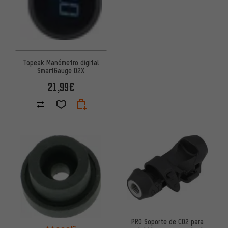
Topeak Manómetro digital
SmartGauge D2X
21,99€
PRO Soporte de CO2 para
Valoración media: 5 de 5 basada en 5 reseñas