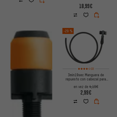
18,99€
-29 %
Valoración media: 4 de 5 basa
(2)
3min19sec Manguera de
repuesto con cabezal para
bomba de pie
en vez de
4,19€
2,99€