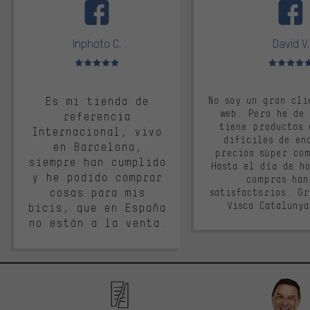
Inphoto C.
David V.
Valoración media: 5 de 5
Valoración m
Es mi tienda de
No soy un gran cli
web. Pero he de
referencia
tiene productos 
Internacional, vivo
difíciles de en
en Barcelona,
precios súper co
siempre han cumplido
Hasta el día de ho
y he podido comprar
compras han
cosas para mis
satisfactorios. G
Visca Cataluny
bicis, que en España
no están a la venta.