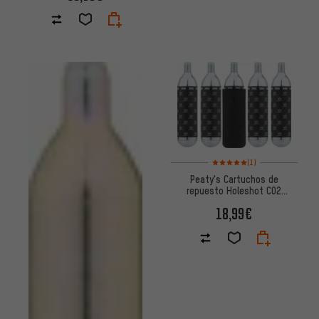
Valoración media: 5 de 5 basa
(1)
Peaty's Cartuchos de
repuesto Holeshot CO2
Cartridge 25 g - 5 unidades
18,99€