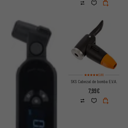
Valoración media: 5 de 5 basad
(18)
SKS Cabezal de bomba E.V.A.
7,99€