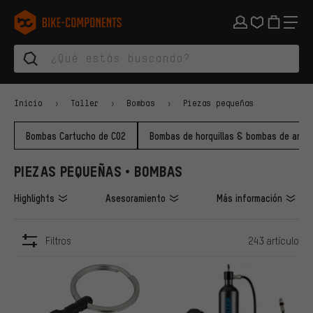
Saltar a la navegación principal
Saltar a la navegación de categorías
Saltar al contenido
Saltar a marcas y al boletín
Saltar al pie de página
bike-components.de Página de inicio
Inicio
Taller
Bombas
Piezas pequeñas
Bombas Cartucho de CO2
Bombas de horquillas & bombas de amor
PIEZAS PEQUEÑAS • BOMBAS
Highlights
Asesoramiento
Más información
Filtros
243 artículo
ARTÍCULOS