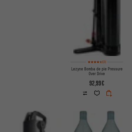
Valoración media: 4,5 de 5 ba
(3)
Lezyne Bomba de pie Pressure
Over Drive
92,99€