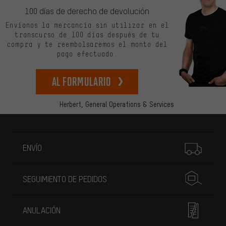
100 días de derecho de devolución
Envíanos la mercancía sin utilizar en el
transcurso de 100 días después de tu
compra y te reembolsaremos el monto del
pago efectuado.
Al formulario
Herbert,
General Operations & Services
Más información
ENVÍO
SEGUIMIENTO DE PEDIDOS
ANULACIÓN