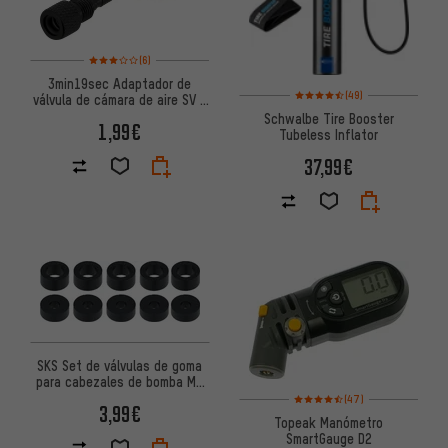
Valoración media: 3 de 5 basada en 6 reseñas
(6)
3min19sec Adaptador de
Valoración media: 4,5 de 5 bas
(49)
válvula de cámara de aire SV a
Bomba AV
Schwalbe Tire Booster
1,99€
Tubeless Inflator
37,99€
SKS Set de válvulas de goma
para cabezales de bomba MV
Valoración media: 4,5 de 5 bas
Easy
(47)
3,99€
Topeak Manómetro
SmartGauge D2