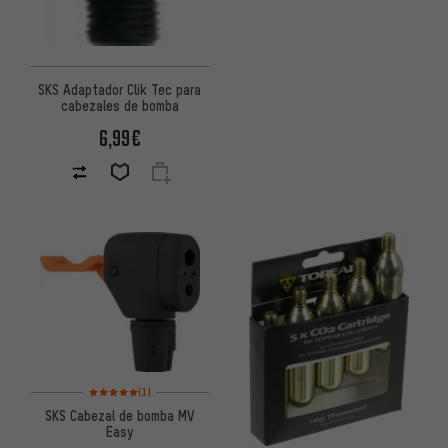
SKS Adaptador Clik Tec para
cabezales de bomba
6,99€
Valoración media: 5 de 5 basada en 1 reseñas
(1)
SKS Cabezal de bomba MV
Easy