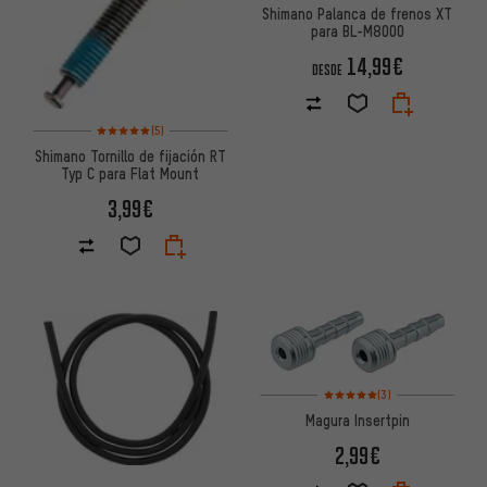
Shimano Palanca de frenos XT
para BL-M8000
14,99€
DESDE
Valoración media: 5 de 5 basada en 5 reseñas
(5)
Shimano Tornillo de fijación RT
Typ C para Flat Mount
3,99€
Valoración media: 5 de 5 basa
(3)
Magura Insertpin
2,99€