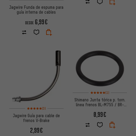
Jagwire Funda de espuma para
guía interna de cables
6,99€
DESDE
Valoración media: 5 de 5 basa
(1)
Shimano Junta tórica p. torn.
linea frenos BL-M755 / BR-
Valoración media: 5 de 5 basada en 3 reseñas
(3)
M9120 / M8100 / M7100
0,99€
Jagwire Guía para cable de
frenos V-Brake
2,99€