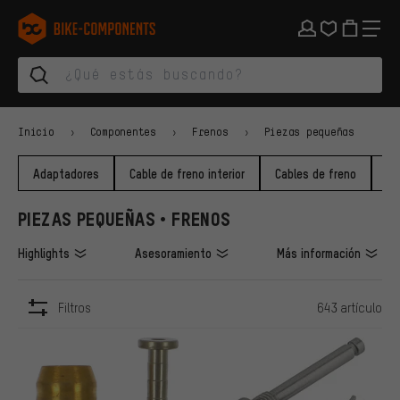
Saltar a la navegación principal
Saltar a la navegación de categorías
Saltar al contenido
Saltar a marcas y al boletín
Saltar al pie de página
bike-components.de Página de inicio
Inicio
Componentes
Frenos
Piezas pequeñas
Adaptadores
Cable de freno interior
Cables de freno
Di
PIEZAS PEQUEÑAS • FRENOS
Highlights
Asesoramiento
Más información
Filtros
643 artículo
ARTÍCULOS