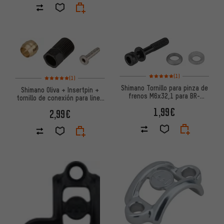
Valoración media: 5 de 5 basa
Valoración media: 5 de 5 basada en 1 reseñas
(1)
(1)
Shimano Tornillo para pinza de
Shimano Oliva + Insertpin +
frenos M6x32,1 para BR-
tornillo de conexión para linea
M8100 / M7100 / M6100
frenos SM-BH90-SS
1,99€
2,99€