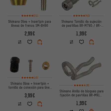
Valoración media: 5 de 5 basada en 31 reseñas
Valoración media: 5 de 5 basa
(31)
(42)
Shimano Olive + Insertpin para
Shimano Tornillo de sujeción
líneas de frenos SM-BH90
de pastillas BR-M785 / BR-
M820 / BR-M8100
2,99€
1,99€
Valoración media: 5 de 5 basada en 10 reseñas
(10)
Shimano Oliva + Insertpin +
Valoración media: 4,5 de 5 ba
(6)
tornillo de conexión para línea
Shimano Anillo de bloqueo para
de frenos SM-BH90
3,99€
fijación de pastillas BR-M9100
/ M8100 / M7100
1,99€