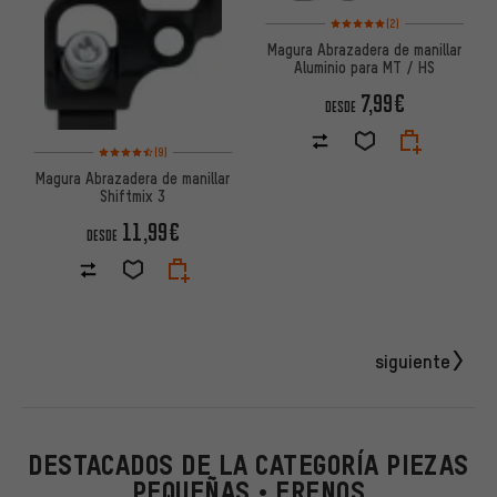
Valoración media: 5 de 5 basa
(2)
Magura Abrazadera de manillar
Aluminio para MT / HS
7,99€
DESDE
Valoración media: 4,5 de 5 basada en 9 reseñas
(9)
Magura Abrazadera de manillar
Shiftmix 3
11,99€
DESDE
siguiente
DESTACADOS DE LA CATEGORÍA PIEZAS
PEQUEÑAS • FRENOS