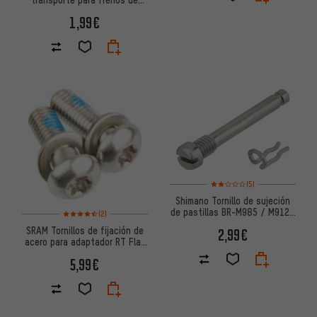
disco Flat Mount / BR-M9100
1,99€
Valoración media: 2 de 5 basa
(5)
Shimano Tornillo de sujeción
de pastillas BR-M985 / M9120
Valoración media: 4,5 de 5 basada en 2 reseñas
(2)
/ R8070
SRAM Tornillos de fijación de
2,99€
acero para adaptador RT Flat
Mount
5,99€