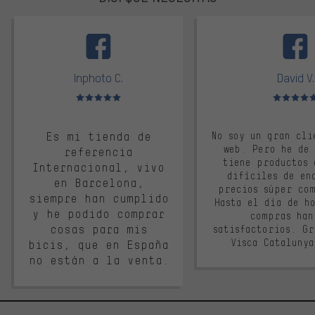
facebook
Inphoto C.
David V.
Valoración media: 5 de 5
Valoración m
Es mi tienda de
No soy un gran cli
web. Pero he de
referencia
tiene productos 
Internacional, vivo
difíciles de en
en Barcelona,
precios súper co
siempre han cumplido
Hasta el día de ho
y he podido comprar
compras han
cosas para mis
satisfactorios. G
Visca Cataluny
bicis, que en España
no están a la venta.