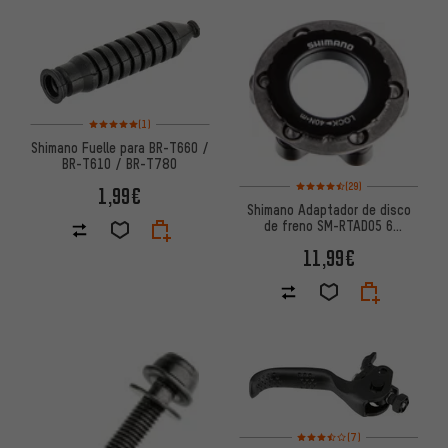
Valoración media: 5 de 5 basada en 1 reseñas
(1)
Shimano Fuelle para BR-T660 /
BR-T610 / BR-T780
Valoración media: 4,5 de 5 bas
(29)
1,99€
Shimano Adaptador de disco
de freno SM-RTAD05 6
agujeros sobre Center Lock
11,99€
Valoración media: 3,5 de 5 ba
(7)