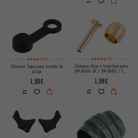
Valoración media: 5 de 5 basa
Valoración media: 4 de 5 basada en 18 reseñas
(15)
(18)
Shimano Oliva + Insertpin para
Shimano Tapa para tornillo de
SM-BH59-JK / SM-BH62 / SM-
purga
BH63 / SM-BH96
1,99€
1,99€
Valoración media: 5 de 5 basada en 12 reseñas