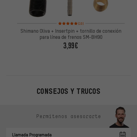
Valoración media: 5 de 5 basada en 10 reseñas
(10)
Shimano Oliva + Insertpin + tornillo de conexión
para línea de frenos SM-BH90
3,99€
CONSEJOS Y TRUCOS
Omitir opciones de contacto
Permítenos asesorarte
Llamada Programada