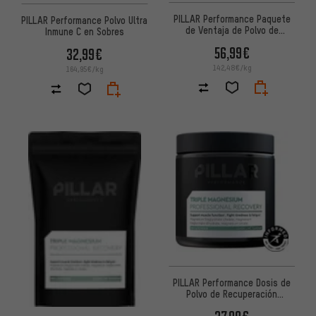
PILLAR Performance Paquete
PILLAR Performance Polvo Ultra
de Ventaja de Polvo de
Inmune C en Sobres
Recuperación Profesional de
56,99€
32,99€
Triple Magn
142,48€/kg
164,95€/kg
PILLAR Performance Dosis de
Polvo de Recuperación
Profesional de Triple Magnesio