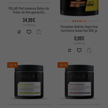
PILLAR Performance Bolsa de
Polvo de Recuperación
Profesional de Magnesio Triple
34,99€
Valoración media: 4 de 5 basa
(1)
174,95€/kg
Powerbar Bebida Deportiva
Isotónica Isoactive 600 gr
9,99€
16,68€/kg
-22 %
-22 %