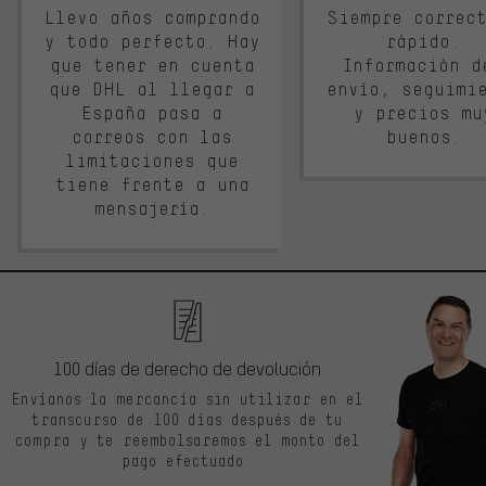
Llevo años comprando
Siempre correc
y todo perfecto. Hay
rápido.
que tener en cuenta
Información d
que DHL al llegar a
envío, seguimi
España pasa a
y precios mu
correos con las
buenos.
limitaciones que
tiene frente a una
mensajería.
100 días de derecho de devolución
Envíanos la mercancía sin utilizar en el
transcurso de 100 días después de tu
compra y te reembolsaremos el monto del
pago efectuado.