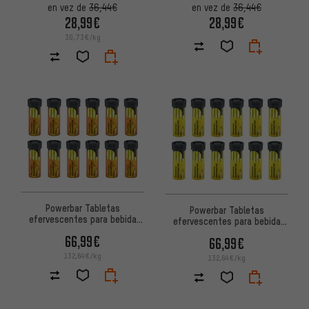
en vez de
36,44€
en vez de
36,44€
28,99€
28,99€
30,73€/kg
Powerbar Tabletas
Powerbar Tabletas
efervescentes para bebida
efervescentes para bebida
deportiva 5Electrolytes – 12
deportiva 5Electrolytes – 12
66,99€
66,99€
tubos
tubos
132,64€/kg
132,64€/kg