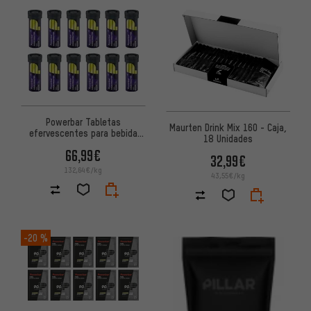
Powerbar Tabletas
Maurten Drink Mix 160 - Caja,
efervescentes para bebida
18 Unidades
deportiva 5Electrolytes – 12
66,99€
tubos
32,99€
132,64€/kg
43,55€/kg
-20 %