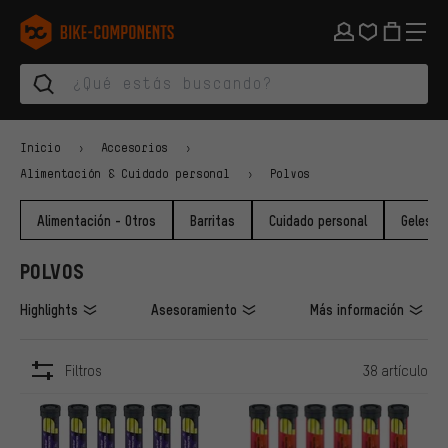
Saltar a la navegación principal
Saltar a la navegación de categorías
Saltar al contenido
Saltar a marcas y al boletín
Saltar al pie de página
bike-components.de Página de inicio
Inicio
Accesorios
Alimentación & Cuidado personal
Polvos
Alimentación - Otros
Barritas
Cuidado personal
Geles
POLVOS
Highlights
Asesoramiento
Más información
Filtros
38 artículo
ARTÍCULOS