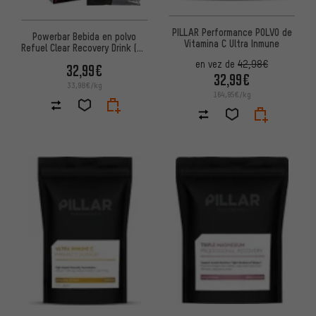
PILLAR Performance POLVO de
Powerbar Bebida en polvo
Vitamina C Ultra Inmune
Refuel Clear Recovery Drink (97
g) - 10 Unidades
en vez de
42,98€
32,99€
32,99€
33,98€/kg
164,95€/kg