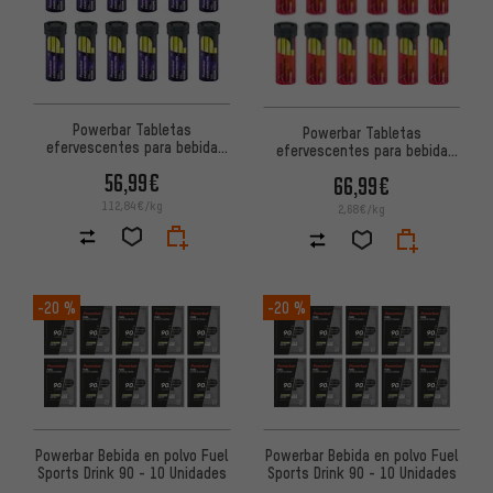
Powerbar Tabletas
Powerbar Tabletas
efervescentes para bebida
efervescentes para bebida
deportiva 5Electrolytes – 12
deportiva 5Electrolytes – 12
56,99€
66,99€
tubos
tubos
112,84€/kg
2,68€/kg
-20 %
-20 %
Powerbar Bebida en polvo Fuel
Powerbar Bebida en polvo Fuel
Sports Drink 90 - 10 Unidades
Sports Drink 90 - 10 Unidades