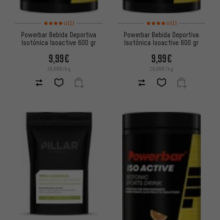
Valoración media: 4 de 5 basada en 1 reseñas
Valoración media: 4 de 5 basa
(1)
(1)
Powerbar Bebida Deportiva
Powerbar Bebida Deportiva
Isotónica Isoactive 600 gr
Isotónica Isoactive 600 gr
9,99€
9,99€
16,68€/kg
16,68€/kg