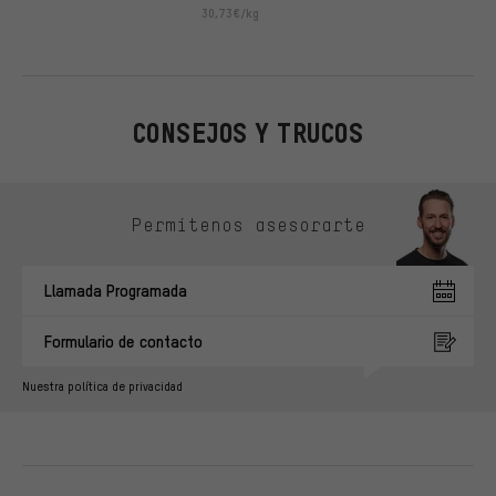
30,73€/kg
CONSEJOS Y TRUCOS
Omitir opciones de contacto
Permítenos asesorarte
Llamada Programada
Formulario de contacto
Nuestra política de privacidad