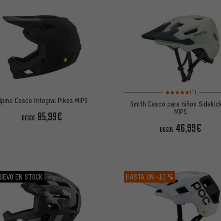
Valoración media: 5 de
(1)
lpina Casco Integral Pikes MIPS
Smith Casco para niños Sidekick
MIPS
85,99€
DESDE
46,99€
DESDE
UEVO EN STOCK
HASTA UN
-10 %