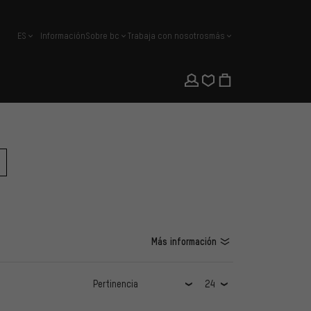
ES
Información
Sobre bc
Trabaja con nosotros
más
español
Más información