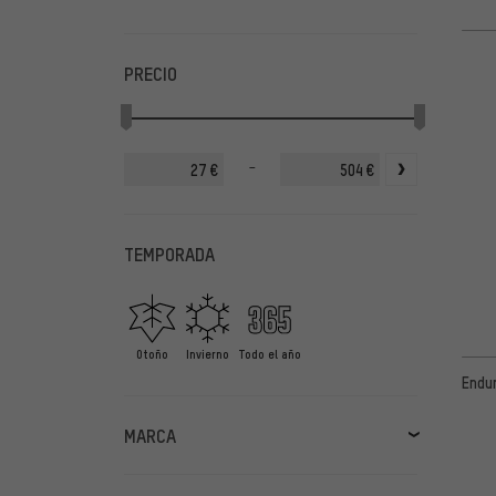
PRECIO
-
€
€
TEMPORADA
Otoño
Invierno
Todo el año
Endur
MARCA
Alpina
(31)