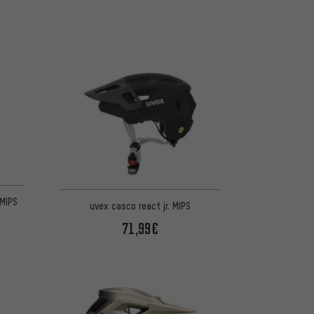
 5 basada en 4 reseñas
MIPS
uvex casco react jr. MIPS
71,99€