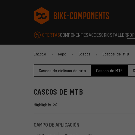
Saltar a la navegación principal
Saltar a la navegación de categorías
Saltar al contenido
Saltar a marcas y al boletín
Saltar al pie de página
bike-components.de Página de inicio
OFERTAS
COMPONENTES
ACCESORIOS
TALLER
ROP
Inicio
Ropa
Cascos
Cascos de MTB
Cascos de ciclismo de ruta
Cascos de MTB
C
CASCOS DE MTB
Highlights
FILTROS
ARTÍCU
CAMPO DE APLICACIÓN