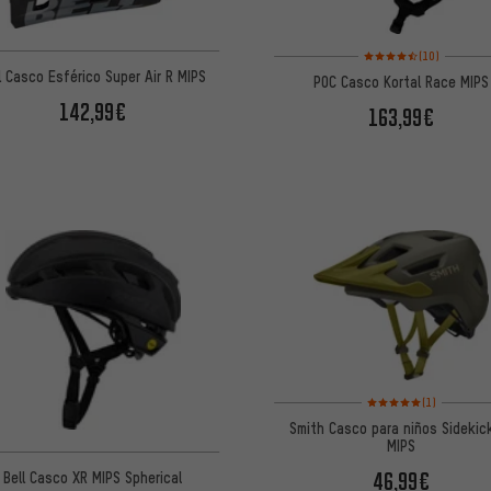
Valoración media: 4,5 
(10)
l Casco Esférico Super Air R MIPS
POC Casco Kortal Race MIPS
142,99€
163,99€
Valoración media: 5 de
(1)
Smith Casco para niños Sidekick
MIPS
46,99€
Bell Casco XR MIPS Spherical