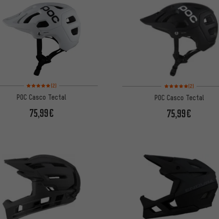
Valoración media: 5 de 5 basada en 2 reseñas
Valoración media: 5 de
(2)
(2)
POC Casco Tectal
POC Casco Tectal
75,99€
75,99€