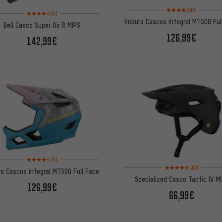
Valoración media: 4 d
(5)
Valoración media: 4 de 5 basada en 4 reseñas
(4)
Endura Cascos integral MT500 Ful
Bell Casco Super Air R MIPS
126,99€
142,99€
Valoración media: 4 de 5 basada en 5 reseñas
(5)
Valoración media: 4,5 
(12)
a Cascos integral MT500 Full Face
Specialized Casco Tactic IV M
126,99€
66,99€