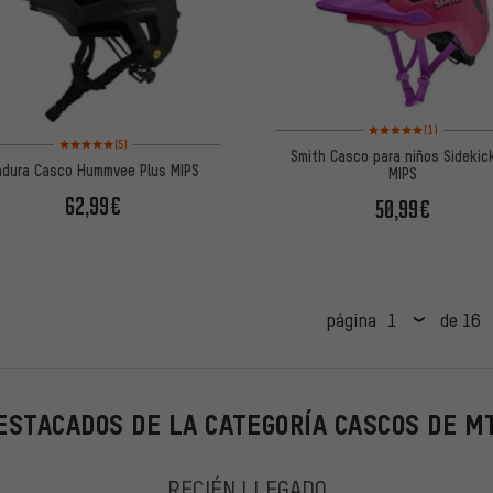
Valoración media: 5 de
(1)
Valoración media: 5 de 5 basada en 5 reseñas
(5)
Smith Casco para niños Sidekick
ndura Casco Hummvee Plus MIPS
MIPS
62,99€
50,99€
página
de 16
ESTACADOS DE LA CATEGORÍA CASCOS DE M
RECIÉN LLEGADO