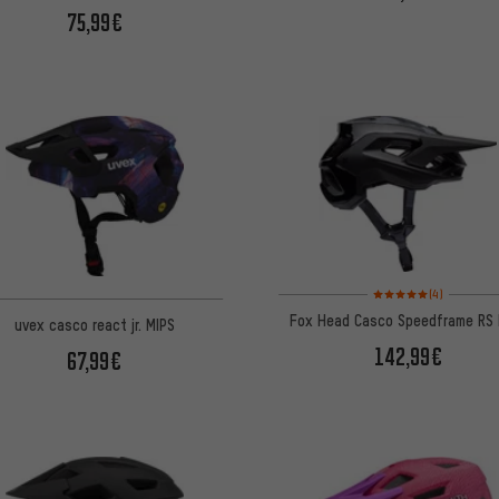
75,99€
Valoración media: 5 de
(4)
Fox Head Casco Speedframe RS 
uvex casco react jr. MIPS
142,99€
67,99€