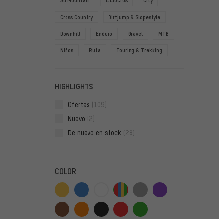
All Mountain
Ciclocrós
City
Cross Country
Dirtjump & Slopestyle
Downhill
Enduro
Gravel
MTB
Niños
Ruta
Touring & Trekking
HIGHLIGHTS
Ofertas
(109)
Nuevo
(2)
De nuevo en stock
(28)
COLOR