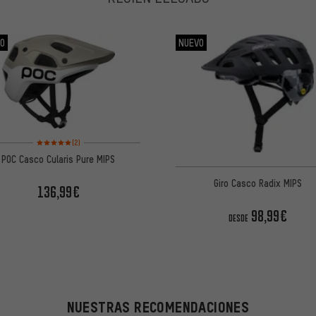
O
NUEVO
Valoración media: 5 de 5 basada en 2 reseñas
(2)
POC Casco Cularis Pure MIPS
Giro Casco Radix MIPS
136,99€
98,99€
DESDE
NUESTRAS RECOMENDACIONES