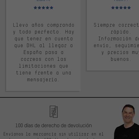
Valoración media: 5 de 5
Valoración media: 
Llevo años comprando
Siempre correc
y todo perfecto. Hay
rápido.
que tener en cuenta
Información d
que DHL al llegar a
envío, seguimi
España pasa a
y precios mu
correos con las
buenos.
limitaciones que
tiene frente a una
mensajería.
100 días de derecho de devolución
Envíanos la mercancía sin utilizar en el