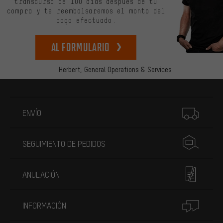
transcurso de 100 días después de tu
compra y te reembolsaremos el monto del
pago efectuado.
Al formulario
Herbert,
General Operations & Services
Más información
ENVÍO
SEGUIMIENTO DE PEDIDOS
ANULACIÓN
INFORMACIÓN