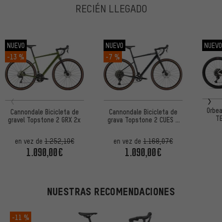
RECIÉN LLEGADO
NUEVO
NUEVO
NUEV
-13 %
-7 %
Orbea
Cannondale Bicicleta de
Cannondale Bicicleta de
T
gravel Topstone 2 GRX 2x
grava Topstone 2 CUES -
1x
en vez de
1.252,10€
en vez de
1.168,07€
1.090,00€
1.090,00€
NUESTRAS RECOMENDACIONES
-11 %