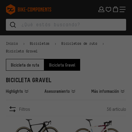
Saltar a la navegación principal
Saltar a la navegación de categorías
Saltar al contenido
Saltar a marcas y al boletín
Saltar al pie de página
bike-components.de Página de inicio
Inicio
Bicicletas
Bicicletas de ruta
Bicicleta Gravel
Bicicleta de ruta
Bicicleta Gravel
BICICLETA GRAVEL
Highlights
Asesoramiento
Más información
Filtros
56 artículo
ARTÍCULOS