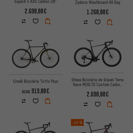
SuperX 4 AXS Carbon 28"
Zydeco Washboard All Day
2.690,00€
1.260,00€
Orbea Bicicleta de Gravel Terra
Cinelli Bicicleta Tutto Plus
Race M20LTD Custom Carbon
28"
919,00€
DESDE
2.690,00€
-14 %