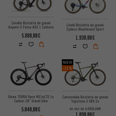
Cervélo Bicicleta de gravel
Cinelli Bicicleta de gravel
Aspero-5 Force AXS 1 Carbono
Zydeco Washboard Sport
5.880,00€
1.930,00€
NUEVO
-13 %
Orbea TERRA Race M21eLTD 1x
Cannondale Bicicleta de gravel
Carbon 28" Gravel bike
Topstone 2 GRX 2x
5.040,00€
en vez de
1.252,10€
1.090,00€