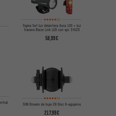
Valoración media: 5 de 5 basada en 1 reseñas
(1)
 5 basada en 5 reseñas
Sigma Set luz delantera Aura 100 + luz
trasera Blaze Link LED con apr. StVZO
58,99€
 5 basada en 2 reseñas
Valoración media: 5 de 5 basada en 1 reseñas
(1)
entral
SON Dinamo de buje 28 Disc 6-agujeros
217,99€