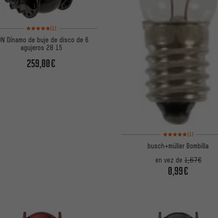
Valoración media: 5 de 5 basada en 1 reseñas
(1)
N Dínamo de buje de disco de 6
agujeros 28 15
259,00€
Valoración media: 5 de
(1)
busch+müller Bombilla
en vez de
1,67€
0,99€