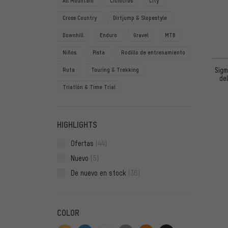
All Mountain
Ciclocrós
City
Cross Country
Dirtjump & Slopestyle
Downhill
Enduro
Gravel
MTB
Niños
Pista
Rodillo de entrenamiento
Sigm
Ruta
Touring & Trekking
de
Triatlón & Time Trial
HIGHLIGHTS
Ofertas
(44)
Nuevo
(5)
De nuevo en stock
(36)
COLOR