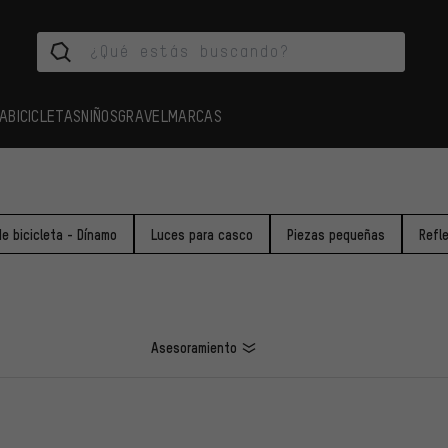
A
BICICLETAS
NIÑOS
GRAVEL
MARCAS
e bicicleta - Dínamo
Luces para casco
Piezas pequeñas
Refl
Asesoramiento
LOS