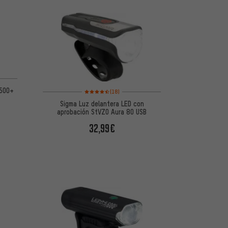
 5 basada en 1 reseñas
 500+
Valoración media: 4,5 de 5 basada en 18 reseñas
(18)
Sigma Luz delantera LED con
aprobación StVZO Aura 80 USB
32,99€