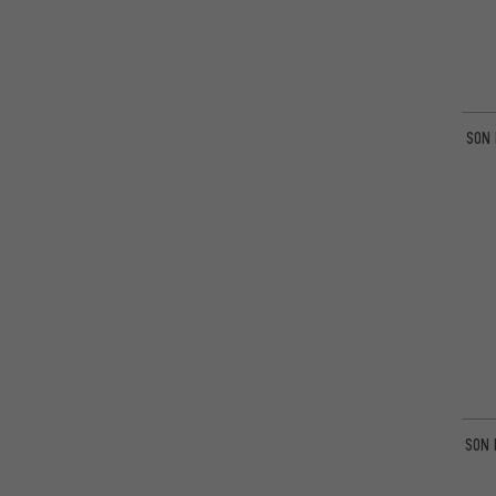
Wowow
(2)
XLC
(4)
SON 
SON 