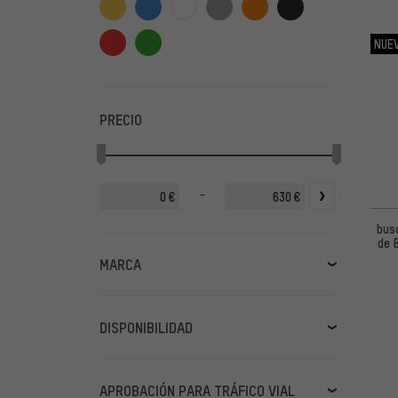
NUE
PRECIO
-
€
€
bus
de 
MARCA
Affenzahn
(1)
Axa
(31)
DISPONIBILIDAD
BBB
(1)
en stock
(510)
Bosch
(4)
disponible próximamente
(9)
APROBACIÓN PARA TRÁFICO VIAL