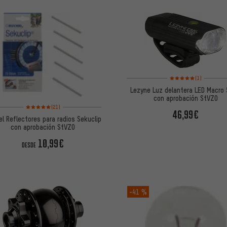
Valoración media: 5 de
(1)
Lezyne Luz delantera LED Macro
con aprobación StVZO
Valoración media: 5 de 5 basada en 21 reseñas
(21)
46,99€
l Reflectores para radios Sekuclip
con aprobación StVZO
10,99€
DESDE
-41 %