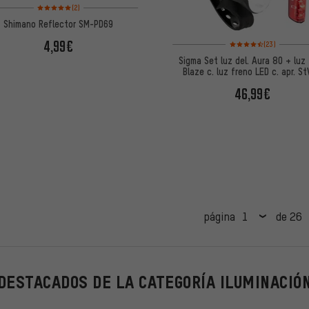
Valoración media: 5 de 5 basada en 2 reseñas
(2)
Shimano Reflector SM-PD69
Valoración media: 4,5 
4,99€
(23)
Sigma Set luz del. Aura 80 + luz 
Blaze c. luz freno LED c. apr. S
46,99€
página
de 26
DESTACADOS DE LA CATEGORÍA ILUMINACIÓ