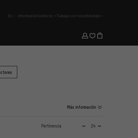
ES
Información
Sobre bc
Trabaja con nosotros
más
español
ectores
Más información