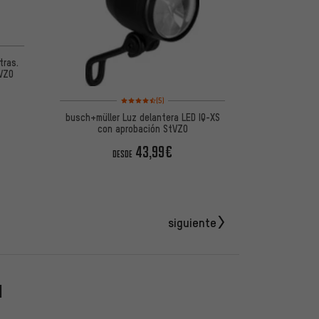
de 5 basada en 23 reseñas
tras.
tVZO
Valoración media: 4,5 de 5 basada en 5 reseñas
(5)
busch+müller Luz delantera LED IQ-XS
con aprobación StVZO
43,99€
DESDE
siguiente
N