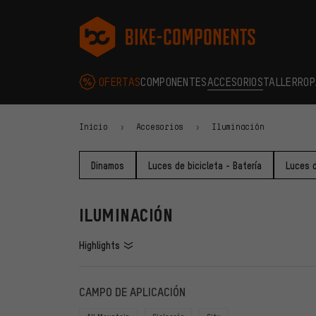
Saltar a la navegación principal
Saltar a la navegación de categorías
Saltar al contenido
Saltar a marcas y al boletín
Saltar al pie de página
bike-components.de Página de inicio
OFERTAS
COMPONENTES
ACCESORIOS
TALLER
ROP
Inicio
Accesorios
Iluminación
Dinamos
Luces de bicicleta - Batería
Luces d
ILUMINACIÓN
Highlights
FILTROS
ARTÍCU
CAMPO DE APLICACIÓN