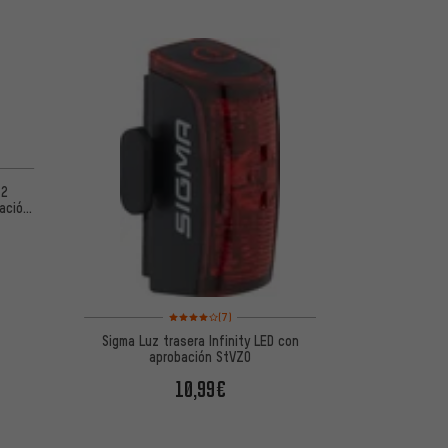
 5 basada en 1 reseñas
 2
ación
Valoración media: 4 de 5 basada en 7 reseñas
(7)
Sigma Luz trasera Infinity LED con
aprobación StVZO
10,99€