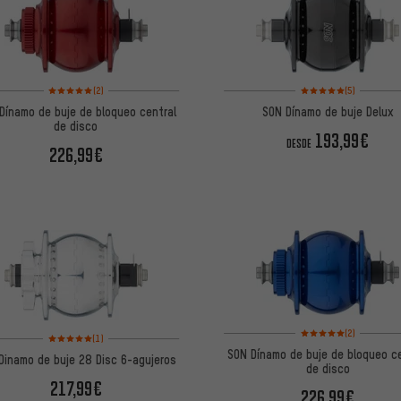
Valoración media: 5 de 5 basada en 2 reseñas
Valoración media: 5 de
(2)
(5)
Dínamo de buje de bloqueo central
SON Dínamo de buje Delux
de disco
193,99€
DESDE
226,99€
Valoración media: 5 de
(2)
Valoración media: 5 de 5 basada en 1 reseñas
(1)
SON Dínamo de buje de bloqueo c
Dinamo de buje 28 Disc 6-agujeros
de disco
217,99€
226,99€