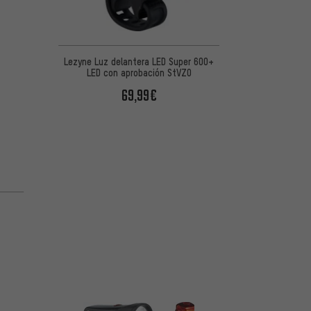
Lezyne Luz delantera LED Super 600+
LED con aprobación StVZO
69,99€
 5 basada en 1 reseñas