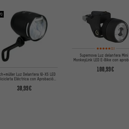
VO
Valoración media: 5 de
(1)
Supernova Luz delantera Mini
MonkeyLink LED E-Bike con aprob
StVZO
100,99€
ch+müller Luz Delantera IQ-XS LED
Bicicleta Eléctrica con Aprobación
StVZO
30,99€