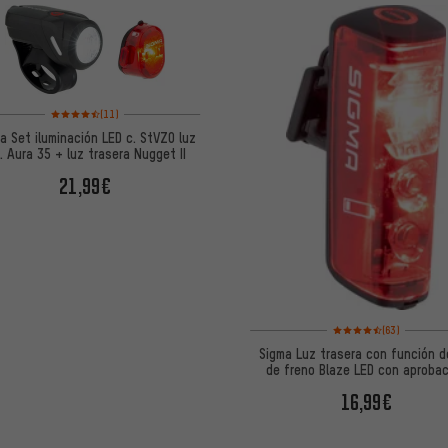
Valoración media: 4,5 de 5 basada en 11 reseñas
(11)
a Set iluminación LED c. StVZO luz
l. Aura 35 + luz trasera Nugget II
21,99€
Valoración media: 4,5 
(63)
Sigma Luz trasera con función d
de freno Blaze LED con aproba
StVZO
16,99€