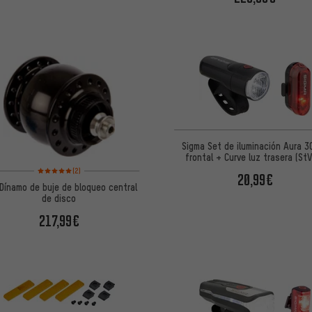
Sigma Set de iluminación Aura 3
frontal + Curve luz trasera (St
Valoración media: 5 de 5 basada en 2 reseñas
(2)
20,99€
Dínamo de buje de bloqueo central
de disco
217,99€