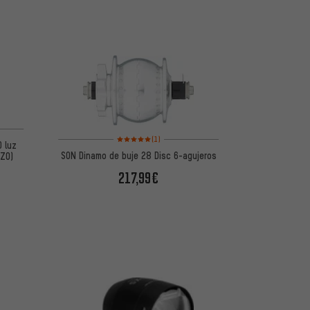
Valoración media: 5 de 5 basada en 1 reseñas
(1)
0 luz
SON Dinamo de buje 28 Disc 6-agujeros
VZO)
217,99€