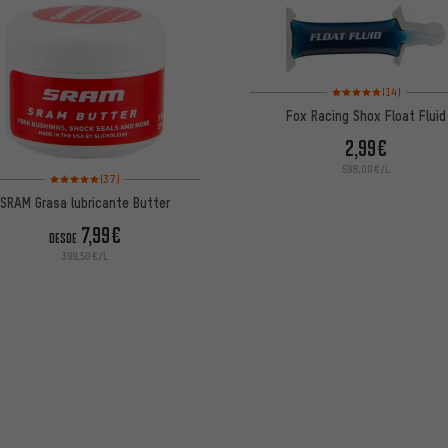
Valoración media: 5 de
(14)
Fox Racing Shox Float Fluid
2,99€
598,00€/L
Valoración media: 5 de 5 basada en 37 reseñas
(37)
SRAM Grasa lubricante Butter
7,99€
DESDE
399,50€/L