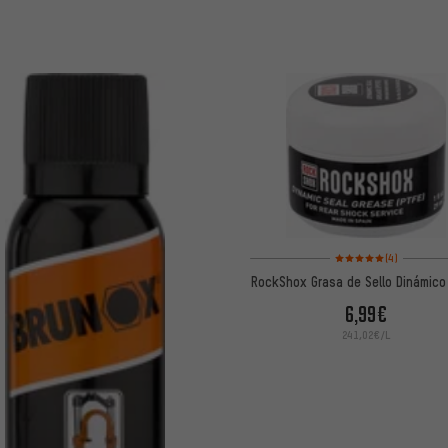
Valoración media: 5 de
(4)
RockShox Grasa de Sello Dinámico
6,99€
241,02€/L