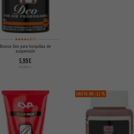
Valoración media: 4,5 de 5 basada en 47 reseñas
(47)
Brunox Deo para horquillas de
suspensión
5,99€
59,90€/L
HASTA UN
-11 %