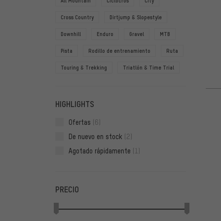
All Mountain
Ciclocrós
City
Cross Country
Dirtjump & Slopestyle
Downhill
Enduro
Gravel
MTB
Pista
Rodillo de entrenamiento
Ruta
Touring & Trekking
Triatlón & Time Trial
HIGHLIGHTS
Ofertas
(6)
De nuevo en stock
(2)
Agotado rápidamente
(1)
PRECIO