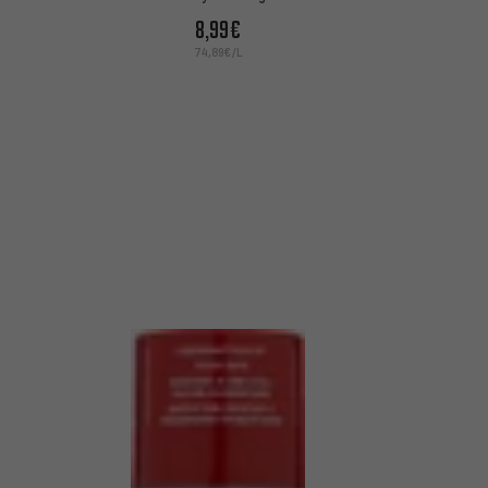
8,99€
74,89€/L