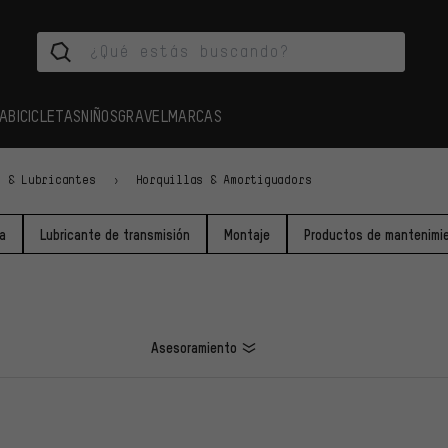
A
BICICLETAS
NIÑOS
GRAVEL
MARCAS
o & Lubricantes
Horquillas & Amortiguadors
ta
Lubricante de transmisión
Montaje
Productos de mantenimien
Asesoramiento
LOS