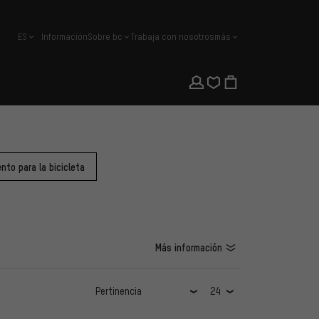
ES
Información
Sobre bc
Trabaja con nosotros
más
español
to para la bicicleta
Más información