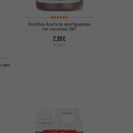
Valoración media: 5 de 5 basada en 5 reseñas
(5)
RockShox Aceite de amortiguadores
con viscosidad 3WT
2,99€
24,91€/L
de 5 basada en 6 reseñas
er para