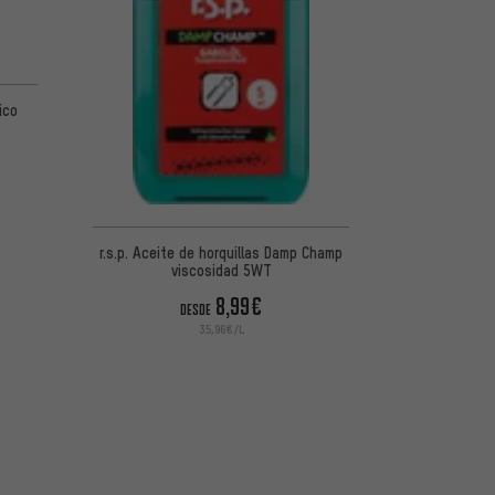
ico
r.s.p. Aceite de horquillas Damp Champ
viscosidad 5WT
8,99€
DESDE
35,96€/L