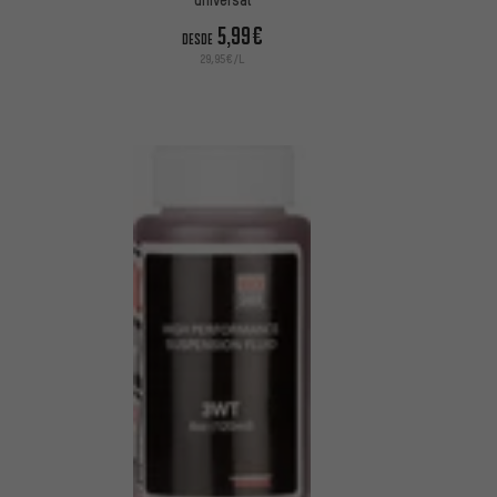
5,99€
DESDE
29,95€/L