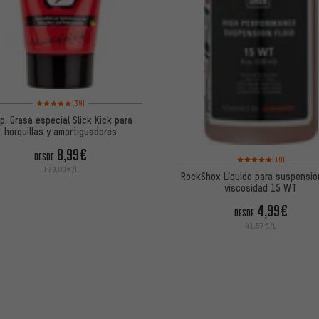
Valoración media: 5 de 5 basada en 39 reseñas
(39)
s.p. Grasa especial Slick Kick para
horquillas y amortiguadores
8,99€
Valoración media: 5 de
DESDE
(19)
179,80€/L
RockShox Líquido para suspensió
viscosidad 15 WT
4,99€
DESDE
41,57€/L