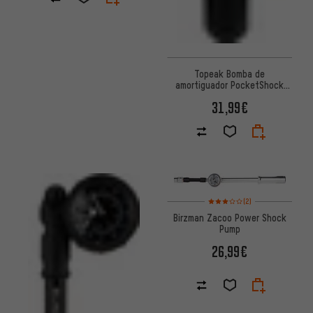
Topeak Bomba de
amortiguador PocketShock
DXG XL con manguera de acero
31,99€
flexible
Valoración media: 3 de 5 basa
(2)
Birzman Zacoo Power Shock
Pump
26,99€