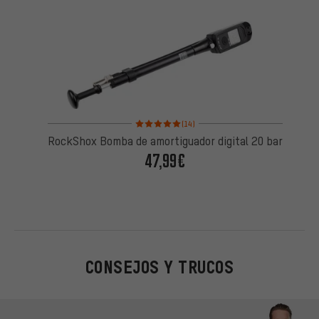
Valoración media: 5 de 5 basada en 14 reseñas
(14)
RockShox Bomba de amortiguador digital 20 bar
47,99€
CONSEJOS Y TRUCOS
Omitir opciones de contacto