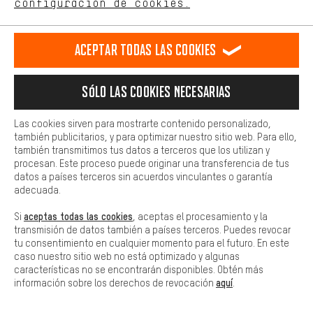
configuración de cookies.
Más confort
Llamada Programada
Haga que su experiencia de compra sea más cómoda. Con las
Aceptar todas las cookies
cookies de comodidad, creamos enlaces a plataformas de redes
Formulario de contacto
sociales. Esto nos permite proporcionarle más contenido e
información útiles. Además, tiene la opción de utilizar servicios
Nuestra política de privacidad
Sólo las cookies necesarias
adicionales que le ayudarán a encontrar los productos adecuados.
Idioma"
Por ejemplo, ofrecemos una función de chat para responder a las
preguntas de forma rápida y sencilla.
Las cookies sirven para mostrarte contenido personalizado,
ES
EN
DE
FR
también publicitarios, y para optimizar nuestro sitio web. Para ello,
español
english
Deutsch
français
Básica
también transmitimos tus datos a terceros que los utilizan y
Las cookies básicas aseguran que puedas usar nuestro sitio web.
procesan. Este proceso puede originar una transferencia de tus
datos a países terceros sin acuerdos vinculantes o garantía
RESCINDIR EL CONTRATO
Comunidad de Aquisgrán
Programa de afiliados
adecuada.
Aviso Legal
Protección de datos
Condiciones Generales
aceptas todas las cookies
Si
, aceptas el procesamiento y la
transmisión de datos también a países terceros. Puedes revocar
Plataforma de reportes
Reciclaje de baterias
tu consentimiento en cualquier momento para el futuro. En este
caso nuestro sitio web no está optimizado y algunas
Configuración de las cookies
Ajusta el contraste
características no se encontrarán disponibles. Obtén más
aquí
información sobre los derechos de revocación
.
Todos los precios indicados son en euros e sin MwSt, más
gastos de envío
Estados Unidos
a
.