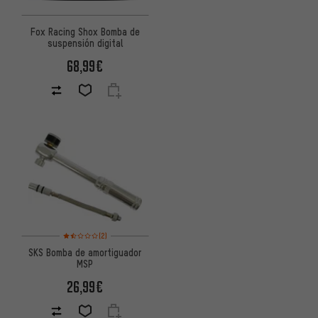
Fox Racing Shox Bomba de
suspensión digital
68,99€
Valoración media: 1,5 de 5 basada en 2 reseñas
(2)
SKS Bomba de amortiguador
MSP
26,99€