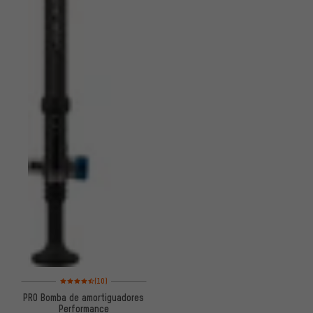
Valoración media: 4,5 de 5 basada en 10 reseñas
(10)
PRO Bomba de amortiguadores
Performance