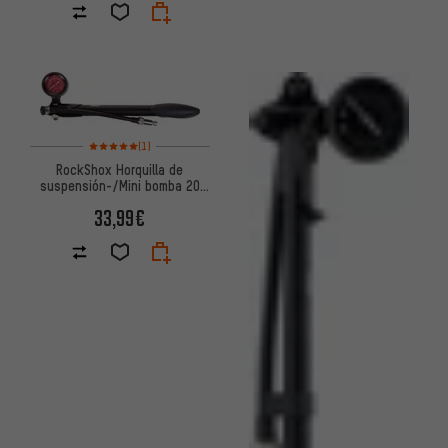
Valoración media: 5 de 5 basada en 1 reseñas
(1)
RockShox Horquilla de
suspensión-/Mini bomba 20
bar para BoXXer
33,99€