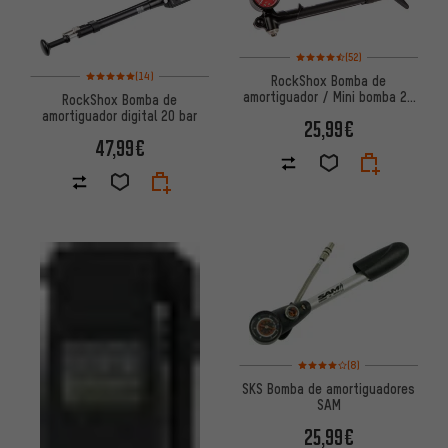
Valoración media: 4,5 de 5 bas
(52)
Valoración media: 5 de 5 basada en 14 reseñas
(14)
RockShox Bomba de
amortiguador / Mini bomba 20
RockShox Bomba de
bar
amortiguador digital 20 bar
25,99€
47,99€
Valoración media: 4 de 5 basa
(8)
SKS Bomba de amortiguadores
SAM
25,99€