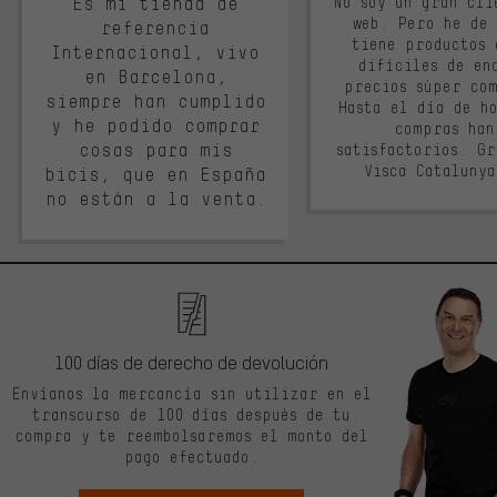
Es mi tienda de
No soy un gran cli
web. Pero he de
referencia
tiene productos 
Internacional, vivo
difíciles de en
en Barcelona,
precios súper co
siempre han cumplido
Hasta el día de ho
y he podido comprar
compras han
cosas para mis
satisfactorios. G
Visca Cataluny
bicis, que en España
no están a la venta.
100 días de derecho de devolución
Envíanos la mercancía sin utilizar en el
transcurso de 100 días después de tu
compra y te reembolsaremos el monto del
pago efectuado.