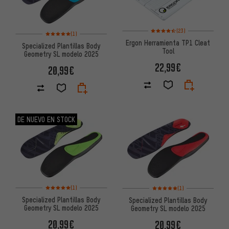
Valoración media: 4,5 de 5 bas
(23)
Valoración media: 5 de 5 basada en 1 reseñas
(1)
Ergon Herramienta TP1 Cleat
Specialized Plantillas Body
Tool
Geometry SL modelo 2025
22,99€
20,99€
DE NUEVO EN STOCK
Valoración media: 5 de 5 basada en 1 reseñas
Valoración media: 5 de 5 basa
(1)
(1)
Specialized Plantillas Body
Specialized Plantillas Body
Geometry SL modelo 2025
Geometry SL modelo 2025
20,99€
20,99€