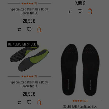
7,99€
Valoración media: 5 de 5 basada en 7 reseñas
(7)
Specialized Plantillas Body
Geometry SL
20,99€
DE NUEVO EN STOCK
Valoración media: 5 de 5 basada en 7 reseñas
(7)
Specialized Plantillas Body
Geometry SL
20,99€
Valoración media: 4 de 5 basa
(1)
SOLESTAR Plantillas BLK