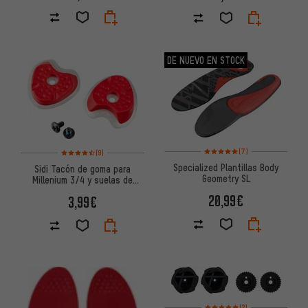
DE NUEVO EN STOCK
Valoración media: 5 de 5 basa
Valoración media: 4,5 de 5 basada en 9 reseñas
(7)
(9)
Specialized Plantillas Body
Sidi Tacón de goma para
Geometry SL
Millenium 3/4 y suelas de
carbono
20,99€
3,99€
Valoración media: 5 de 5 basa
(2)