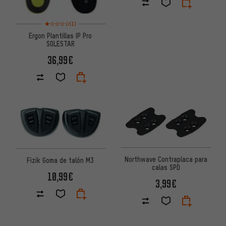
Valoración media: 1 de 5 basada en 1 reseñas
(1)
Ergon Plantillas IP Pro
SOLESTAR
36,99€
Northwave Contraplaca para
Fizik Goma de talón M3
calas SPD
10,99€
3,99€