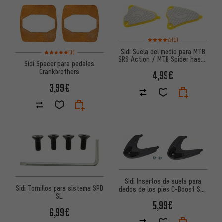
Valoración media: 4 de 5 basa
(1)
Valoración media: 5 de 5 basada en 1 reseñas
Sidi Suela del medio para MTB
(1)
SRS Action / MTB Spider hasta
Sidi Spacer para pedales
Modelo 2013
Crankbrothers
4,99€
3,99€
Sidi Insertos de suela para
Sidi Tornillos para sistema SPD
dedos de los pies C-Boost SRS
SL
para Shot 2
5,99€
6,99€