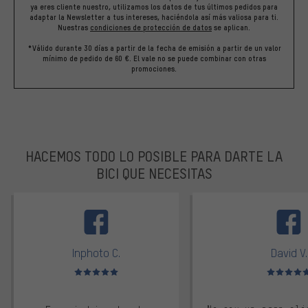
ya eres cliente nuestro, utilizamos los datos de tus últimos pedidos para
adaptar la Newsletter a tus intereses, haciéndola así más valiosa para ti.
Nuestras
condiciones de protección de datos
se aplican.
*Válido durante 30 días a partir de la fecha de emisión a partir de un valor
mínimo de pedido de 60 €. El vale no se puede combinar con otras
promociones.
HACEMOS TODO LO POSIBLE PARA DARTE LA
BICI QUE NECESITAS
facebook
Inphoto C.
David V.
Valoración media: 5 de 5
Valoración m