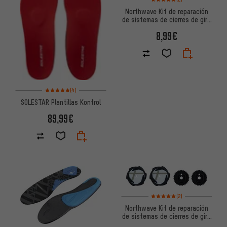
Northwave Kit de reparación
de sistemas de cierres de giro
X-Dial SLW 2/3
8,99€
Valoración media: 5 de 5 basada en 4 reseñas
(4)
SOLESTAR Plantillas Kontrol
89,99€
Valoración media: 5 de 5 basa
(2)
Northwave Kit de reparación
de sistemas de cierres de giro
X-Dial SLW 2/3