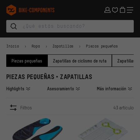
Saltar a la navegación principal
Saltar a la navegación de categorías
Saltar al contenido
Saltar a marcas y al boletín
Saltar al pie de página
bike-components.de Página de inicio
Inicio
Ropa
Zapatillas
Piezas pequeñas
Piezas pequeñas
Zapatillas de ciclismo de ruta
Zapatillas 
PIEZAS PEQUEÑAS • ZAPATILLAS
Highlights
Asesoramiento
Más información
Filtros
43 artículo
ARTÍCULOS