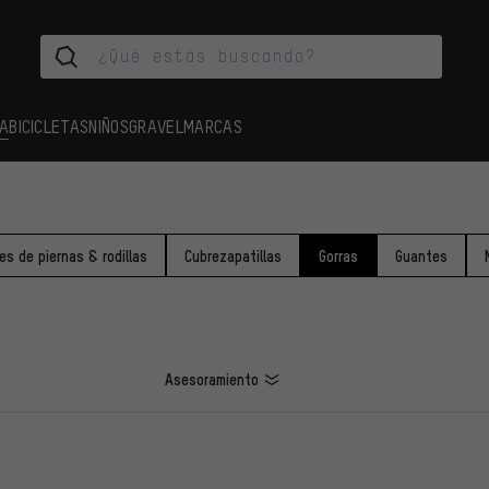
A
BICICLETAS
NIÑOS
GRAVEL
MARCAS
es de piernas & rodillas
Cubrezapatillas
Gorras
Guantes
Asesoramiento
LOS