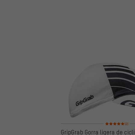
Valoración media: 5
(2)
GripGrab Gorra ligera de cic