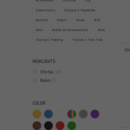
All Mountain
Ciclocrós
City
Cross Country
Dirtjump & Slopestyle
Downhill
Enduro
Gravel
MTB
Pista
Rodillo de entrenamiento
Ruta
Touring & Trekking
Triatlón & Time Trial
Cin
HIGHLIGHTS
Ofertas
(16)
Nuevo
(1)
COLOR