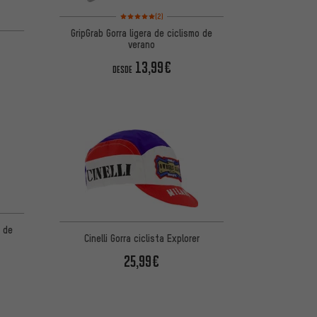
Valoración media: 5 de 5 basada en 2 reseñas
(2)
GripGrab Gorra ligera de ciclismo de
verano
13,99€
DESDE
 5 basada en 2 reseñas
o de
Cinelli Gorra ciclista Explorer
25,99€