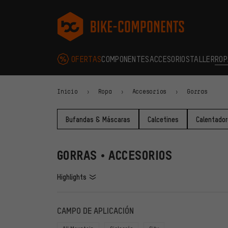
Saltar a la navegación principal
Saltar a la navegación de categorías
Saltar al contenido
Saltar a marcas y al boletín
Saltar al pie de página
bike-components.de Página de inicio
OFERTAS
COMPONENTES
ACCESORIOS
TALLER
ROP
Inicio
Ropa
Accesorios
Gorras
Bufandas & Máscaras
Calcetines
Calentador
GORRAS • ACCESORIOS
Highlights
FILTROS
ARTÍCU
CAMPO DE APLICACIÓN