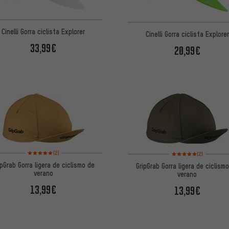
Cinelli Gorra ciclista Explorer
Cinelli Gorra ciclista Explorer
33,99€
20,99€
Valoración media: 5 de 5 basada en 2 reseñas
Valoración media: 5 de
(2)
(2)
ipGrab Gorra ligera de ciclismo de
GripGrab Gorra ligera de ciclism
verano
verano
13,99€
13,99€