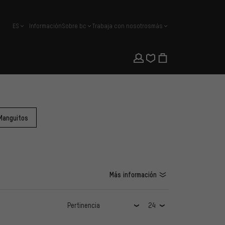
ES
Información
Sobre bc
Trabaja con nosotros
más
español
Manguitos
Más información