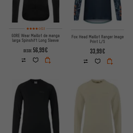
Valoración media: 4 de 5 basada en 1 reseñas
(1)
GORE Wear Maillot de manga
Fox Head Maillot Ranger Image
larga Spinshift Long Sleeve
Print L/S
56,99€
33,99€
DESDE