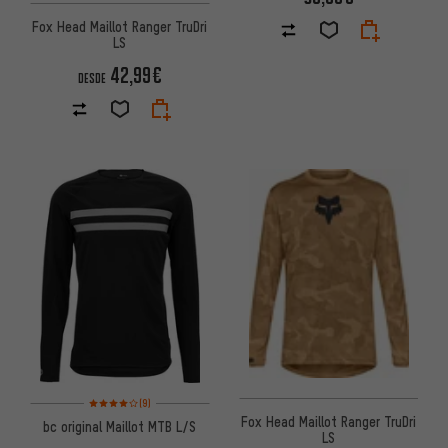
Fox Head Maillot Ranger TruDri
LS
42,99€
DESDE
Valoración media: 4 de 5 basada en 9 reseñas
(9)
Fox Head Maillot Ranger TruDri
bc original Maillot MTB L/S
LS