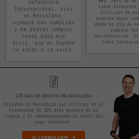
web. Pero he de
referencia
tiene productos 
Internacional, vivo
difíciles de en
en Barcelona,
precios súper co
siempre han cumplido
Hasta el día de ho
y he podido comprar
compras han
cosas para mis
satisfactorios. G
Visca Cataluny
bicis, que en España
no están a la venta.
100 días de derecho de devolución
Envíanos la mercancía sin utilizar en el
transcurso de 100 días después de tu
compra y te reembolsaremos el monto del
pago efectuado.
Al formulario