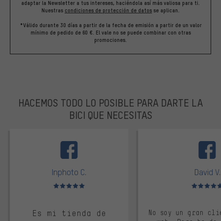
adaptar la Newsletter a tus intereses, haciéndola así más valiosa para ti.
Nuestras
condiciones de protección de datos
se aplican.
*Válido durante 30 días a partir de la fecha de emisión a partir de un valor
mínimo de pedido de 60 €. El vale no se puede combinar con otras
promociones.
HACEMOS TODO LO POSIBLE PARA DARTE LA
BICI QUE NECESITAS
facebook
Inphoto C.
David V.
Valoración media: 5 de 5
Valoración m
Es mi tienda de
No soy un gran cli