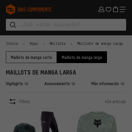
Saltar a la navegación principal
Saltar a la navegación de categorías
Saltar al contenido
Saltar a marcas y al boletín
Saltar al pie de página
bike-components.de Página de inicio
Inicio
Ropa
Maillots
Maillots de manga larga
Maillots de manga corta
Maillots de manga larga
MAILLOTS DE MANGA LARGA
Highlights
Asesoramiento
Más información
Filtros
454 artículo
ARTÍCULOS