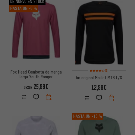
DE NUEVO EN STOCK
HASTA UN
-6 %
Valoración media: 4 de 5 basa
(9)
Fox Head Camiseta de manga
larga Youth Ranger
bc original Maillot MTB L/S
25,99€
12,99€
DESDE
HASTA UN
-15 %