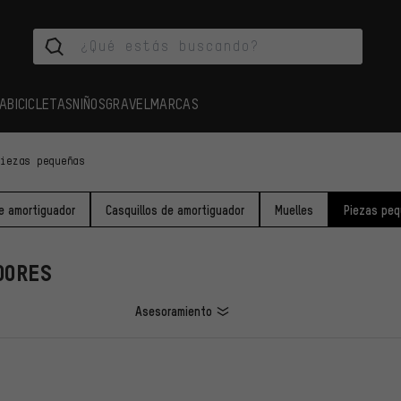
A
BICICLETAS
NIÑOS
GRAVEL
MARCAS
Piezas pequeñas
e amortiguador
Casquillos de amortiguador
Muelles
Piezas pe
DORES
Asesoramiento
LOS