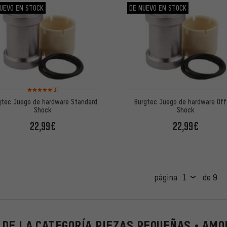
UEVO EN STOCK
DE NUEVO EN STOCK
Valoración media: 5 de 5 basada en 1 reseñas
(1)
gtec Juego de hardware Standard
Burgtec Juego de hardware Of
Shock
Shock
22,99€
22,99€
página
de 9
DE LA CATEGORÍA PIEZAS PEQUEÑAS • AM