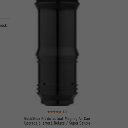
de 5 basada en 3 reseñas
Shock
S
Valoración media: 5 de 5 basada en 11 reseñas
(11)
RockShox Kit de actual. Megneg Air Can
Upgrade p. amort. Deluxe / Super Deluxe