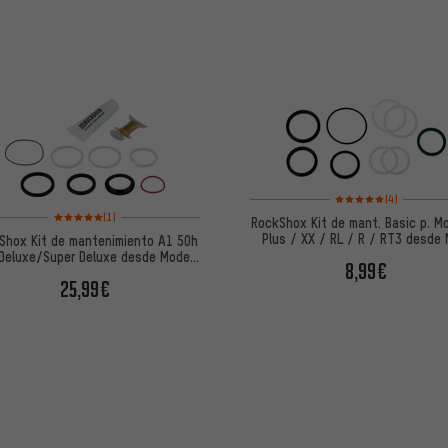
Valoración media: 5 de
(4)
Valoración media: 5 de 5 basada en 1 reseñas
(1)
RockShox Kit de mant. Basic p. M
Plus / XX / RL / R / RT3 desde 
Shox Kit de mantenimiento A1 50h
2014
 Deluxe/Super Deluxe desde Modelo
8,99€
2017
25,99€