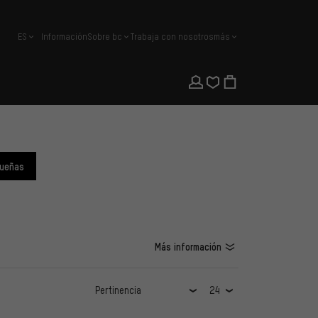
ES
Información
Sobre bc
Trabaja con nosotros
más
español
queñas
Más información