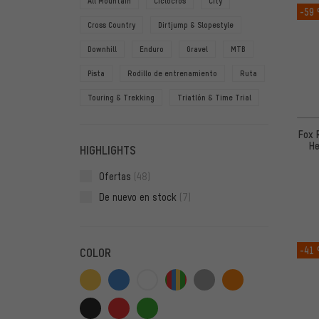
All Mountain
Ciclocrós
City
-59
Cross Country
Dirtjump & Slopestyle
Downhill
Enduro
Gravel
MTB
Pista
Rodillo de entrenamiento
Ruta
Touring & Trekking
Triatlón & Time Trial
Fox 
He
HIGHLIGHTS
Ofertas
(48)
De nuevo en stock
(7)
-41
COLOR