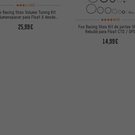
Valoración media: 3 de 5 basada en 1 reseñas
(1)
x Racing Shox Volume Tuning Kit
lumenspacer para Float X desde
Valoración media: 4,5 
(3)
Modelo 2022
25,99€
Fox Racing Shox Kit de juntas 
Rebuild para Float CTD / DP
14,99€