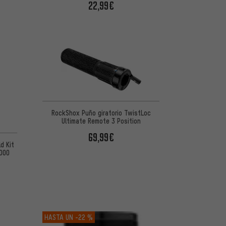
22,99€
RockShox Puño giratorio TwistLoc
Ultimate Remote 3 Position
de 5 basada en 31 reseñas
69,99€
d Kit
2000
HASTA UN
-22 %