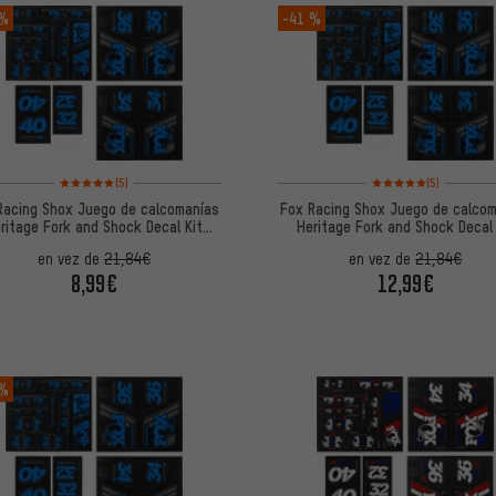
 %
-41 %
Valoración media: 5 de 5 basada en 5 reseñas
Valoración media: 5 de
(5)
(5)
Racing Shox Juego de calcomanías
Fox Racing Shox Juego de calco
ritage Fork and Shock Decal Kit
Heritage Fork and Shock Decal 
hasta Mod. 2020
hasta Mod. 2020
en vez de
21,84€
en vez de
21,84€
8,99€
12,99€
 %