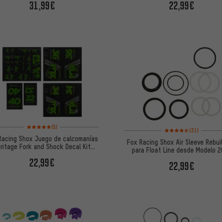
31,99€
22,99€
Valoración media: 5 de 5 basada en 5 reseñas
(5)
Valoración media: 4,5 
(31)
Racing Shox Juego de calcomanías
Fox Racing Shox Air Sleeve Rebuil
ritage Fork and Shock Decal Kit
para Float Line desde Modelo 
hasta Mod. 2020
22,99€
22,99€