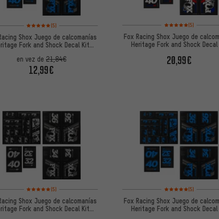
Valoración media: 5 de
Valoración media: 5 de 5 basada en 5 reseñas
(5)
(5)
Fox Racing Shox Juego de calco
Racing Shox Juego de calcomanías
Heritage Fork and Shock Decal 
ritage Fork and Shock Decal Kit
hasta Mod. 2020
hasta Mod. 2020
20,99€
en vez de
21,84€
12,99€
Valoración media: 5 de 5 basada en 5 reseñas
Valoración media: 5 de
(5)
(5)
Racing Shox Juego de calcomanías
Fox Racing Shox Juego de calco
ritage Fork and Shock Decal Kit
Heritage Fork and Shock Decal 
hasta Mod. 2020
hasta Mod. 2020