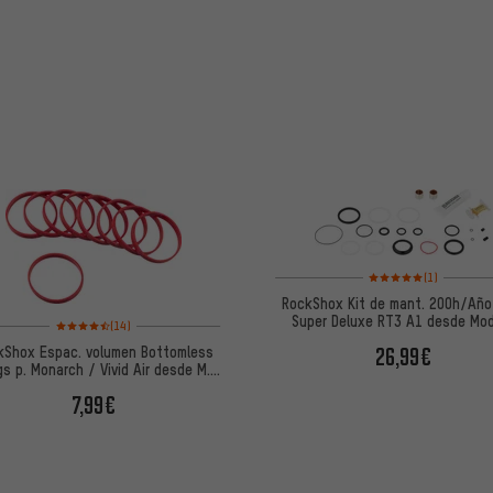
Valoración media: 5 de
(1)
RockShox Kit de mant. 200h/Año
Super Deluxe RT3 A1 desde Mo
Valoración media: 4,5 de 5 basada en 14 reseñas
(14)
2017
kShox Espac. volumen Bottomless
26,99€
gs p. Monarch / Vivid Air desde M.
2011
7,99€