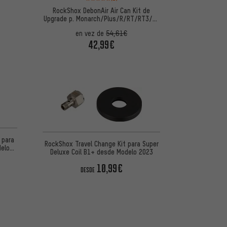
RockShox DebonAir Air Can Kit de
Upgrade p. Monarch/Plus/R/RT/RT3/TL
desde 2011
en vez de
54,61€
42,99€
 5 basada en 1 reseñas
 para
RockShox Travel Change Kit para Super
delo
Deluxe Coil B1+ desde Modelo 2023
10,99€
DESDE