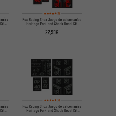
 5 basada en 5 reseñas
Valoración media: 5 de 5 basada en 5 reseñas
(5)
manías
Fox Racing Shox Juego de calcomanías
Kit
Heritage Fork and Shock Decal Kit
hasta Mod. 2020
22,99€
 5 basada en 5 reseñas
Valoración media: 5 de 5 basada en 5 reseñas
(5)
manías
Fox Racing Shox Juego de calcomanías
Kit
Heritage Fork and Shock Decal Kit
hasta Mod. 2020