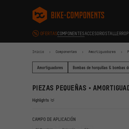
Saltar a la navegación principal
Saltar a la navegación de categorías
Saltar al contenido
Saltar a marcas y al boletín
Saltar al pie de página
bike-components.de Página de inicio
OFERTAS
COMPONENTES
ACCESORIOS
TALLER
ROP
Inicio
Componentes
Amortiguadores
Amortiguadores
Bombas de horquillas & bombas d
PIEZAS PEQUEÑAS • AMORTIGUA
Highlights
FILTROS
ARTÍCU
CAMPO DE APLICACIÓN