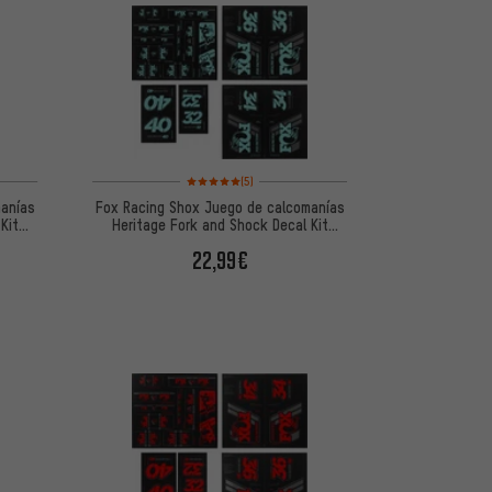
 5 basada en 5 reseñas
Valoración media: 5 de 5 basada en 5 reseñas
(5)
manías
Fox Racing Shox Juego de calcomanías
Kit
Heritage Fork and Shock Decal Kit
hasta Mod. 2020
22,99€