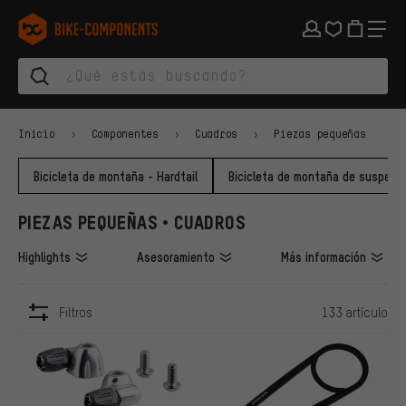
Saltar a la navegación principal
Saltar a la navegación de categorías
Saltar al contenido
Saltar a marcas y al boletín
Saltar al pie de página
bike-components.de Página de inicio
Inicio
Componentes
Cuadros
Piezas pequeñas
Bicicleta de montaña - Hardtail
Bicicleta de montaña de suspens
PIEZAS PEQUEÑAS • CUADROS
Highlights
Asesoramiento
Más información
Filtros
133 artículo
ARTÍCULOS