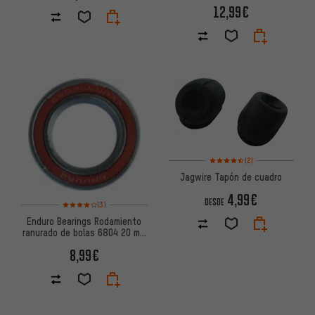
12,99€
Valoración media: 4,5 de 5 ba
(2)
Jagwire Tapón de cuadro
4,99€
Valoración media: 4 de 5 basada en 3 reseñas
DESDE
(3)
Enduro Bearings Rodamiento
ranurado de bolas 6804 20 mm
x 32 mm x 7 mm
8,99€