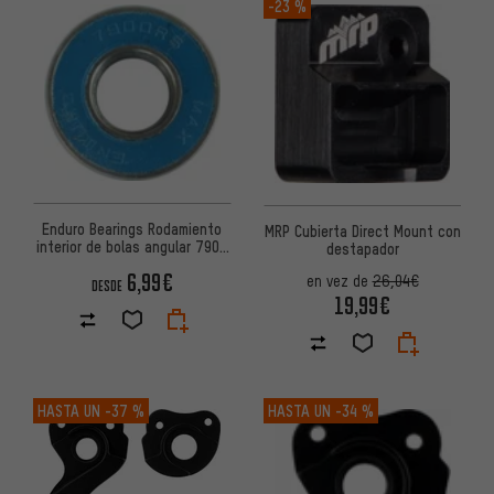
-23 %
Enduro Bearings Rodamiento
MRP Cubierta Direct Mount con
interior de bolas angular 7900
destapador
10 mm x 22 mm x 6 mm
6,99€
en vez de
26,04€
DESDE
19,99€
HASTA UN
-37 %
HASTA UN
-34 %