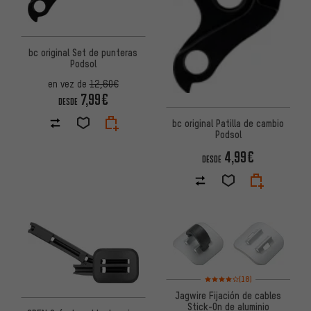
bc original Set de punteras
Podsol
en vez de
12,60€
7,99€
DESDE
bc original Patilla de cambio
Podsol
4,99€
DESDE
Valoración media: 4 de 5 basa
(18)
Jagwire Fijación de cables
Stick-On de aluminio