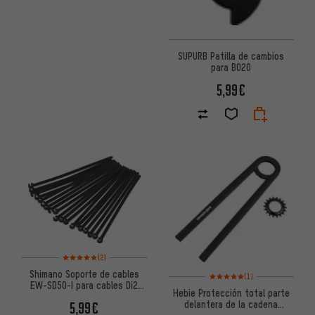
SUPURB Patilla de cambios
para BO20
5,99€
Valoración media: 5 de 5 basada en 2 reseñas
(2)
Shimano Soporte de cables
Valoración media: 5 de 5 basa
(1)
EW-SD50-I para cables Di2
Hebie Protección total parte
EW-SD50
delantera de la cadena
5,99€
Chainglider 350 Bosch