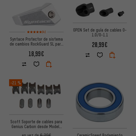
OPEN Set de guía de cables O-
Valoración media: 5 de 5 basada en 4 reseñas
(4)
1.0/O-1.1
Syntace Protector de sistema
20,99€
de cambios RockGuard SL para
Liteville
18,99€
-21 %
Scott Soporte de cables para
Genius Carbon desde Modelo
2013
CeramicSpeed Rodamiento
en vez de
6,29€