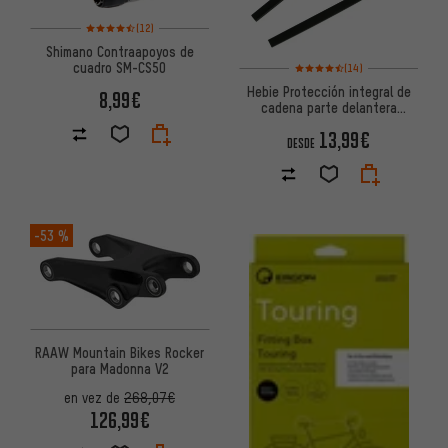
Valoración media: 4,5 de 5 basada en 12 reseñas
(12)
Shimano Contraapoyos de
Valoración media: 4,5 de 5 bas
cuadro SM-CS50
(14)
Hebie Protección integral de
8,99€
cadena parte delantera
Chainglider 350
13,99€
DESDE
-53 %
RAAW Mountain Bikes Rocker
para Madonna V2
en vez de
268,07€
126,99€