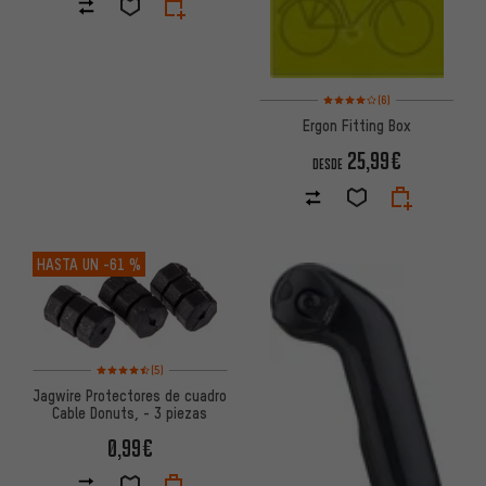
Valoración media: 4 de 5 basa
(6)
Ergon Fitting Box
25,99€
DESDE
HASTA UN
-61 %
Valoración media: 4,5 de 5 basada en 5 reseñas
(5)
Jagwire Protectores de cuadro
Cable Donuts, - 3 piezas
0,99€