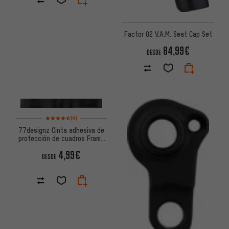
Factor O2 V.A.M. Seat Cap Set
84,99€
DESDE
Valoración media: 4,5 de 5 basada en 4 reseñas
(4)
77designz Cinta adhesiva de
protección de cuadros Frame
Protection Tape
4,99€
DESDE