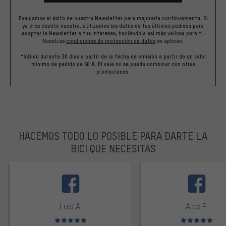
Evaluamos el éxito de nuestra Newsletter para mejorarla continuamente. Si
ya eres cliente nuestro, utilizamos los datos de tus últimos pedidos para
adaptar la Newsletter a tus intereses, haciéndola así más valiosa para ti.
Nuestras
condiciones de protección de datos
se aplican.
*Válido durante 30 días a partir de la fecha de emisión a partir de un valor
mínimo de pedido de 60 €. El vale no se puede combinar con otras
promociones.
HACEMOS TODO LO POSIBLE PARA DARTE LA
BICI QUE NECESITAS
facebook
Luis A.
Alex P.
Valoración media: 5 de 5
Valoración media: 