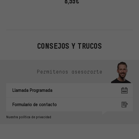
8,99€
CONSEJOS Y TRUCOS
Omitir opciones de contacto
Permítenos asesorarte
Llamada Programada
Formulario de contacto
Nuestra política de privacidad