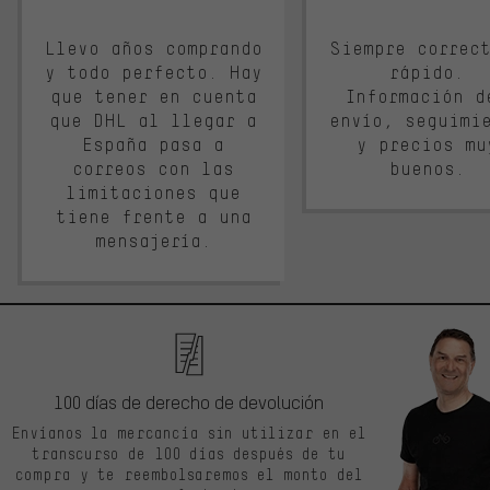
Llevo años comprando
Siempre correc
y todo perfecto. Hay
rápido.
que tener en cuenta
Información d
que DHL al llegar a
envío, seguimi
España pasa a
y precios mu
correos con las
buenos.
limitaciones que
tiene frente a una
mensajería.
100 días de derecho de devolución
Envíanos la mercancía sin utilizar en el
transcurso de 100 días después de tu
compra y te reembolsaremos el monto del