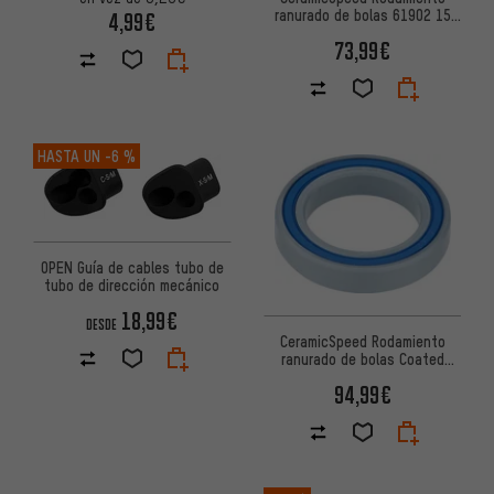
ranurado de bolas 61902 15
4,99€
mm x 28 mm x 7 mm
73,99€
HASTA UN
-6 %
OPEN Guía de cables tubo de
tubo de dirección mecánico
18,99€
DESDE
CeramicSpeed Rodamiento
ranurado de bolas Coated
61803 17 mm x 26 mm x 5 mm
94,99€