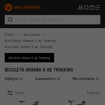
Saltar a la navegación principal
Saltar a la navegación de categorías
Saltar al contenido
Saltar a marcas y al boletín
Saltar al pie de página
bike-components.de Página de inicio
Inicio
Bicicletas
Bicicletas urbanas & de Trekking
Bicicleta urbana & de Trekking
Bicicleta urbana & de Trekking
BICICLETA URBANA & DE TREKKING
Highlights
Asesoramiento
Más información
Filtros
9 artículo
ARTÍCULOS