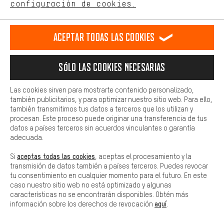
configuración de cookies.
Llamada Programada
Más confort
Formulario de contacto
Haga que su experiencia de compra sea más cómoda. Con las
Aceptar todas las cookies
cookies de comodidad, creamos enlaces a plataformas de redes
sociales. Esto nos permite proporcionarle más contenido e
Nuestra política de privacidad
información útiles. Además, tiene la opción de utilizar servicios
Idioma"
Sólo las cookies necesarias
adicionales que le ayudarán a encontrar los productos adecuados.
Por ejemplo, ofrecemos una función de chat para responder a las
ES
EN
DE
FR
preguntas de forma rápida y sencilla.
español
english
Deutsch
français
Las cookies sirven para mostrarte contenido personalizado,
también publicitarios, y para optimizar nuestro sitio web. Para ello,
Básica
también transmitimos tus datos a terceros que los utilizan y
Las cookies básicas aseguran que puedas usar nuestro sitio web.
procesan. Este proceso puede originar una transferencia de tus
RESCINDIR EL CONTRATO
Comunidad de Aquisgrán
Programa de afiliados
datos a países terceros sin acuerdos vinculantes o garantía
adecuada.
Aviso Legal
Protección de datos
Condiciones Generales
aceptas todas las cookies
Si
, aceptas el procesamiento y la
Plataforma de reportes
Reciclaje de baterias
transmisión de datos también a países terceros. Puedes revocar
tu consentimiento en cualquier momento para el futuro. En este
Configuración de las cookies
Ajusta el contraste
caso nuestro sitio web no está optimizado y algunas
características no se encontrarán disponibles. Obtén más
Todos los precios indicados son en euros e sin MwSt, más
aquí
información sobre los derechos de revocación
.
gastos de envío
Estados Unidos
a
.