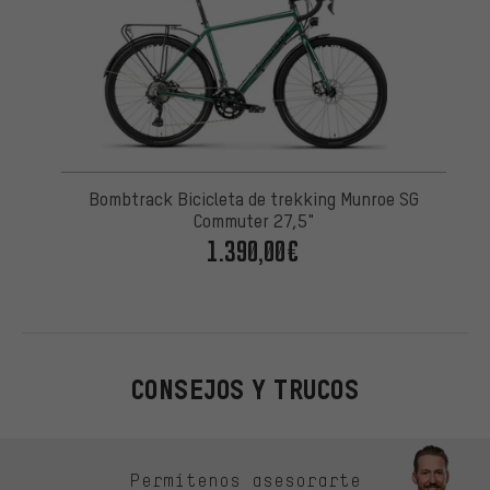
Bombtrack Bicicleta de trekking Munroe SG
Commuter 27,5"
1.390,00€
CONSEJOS Y TRUCOS
Omitir opciones de contacto
Permítenos asesorarte