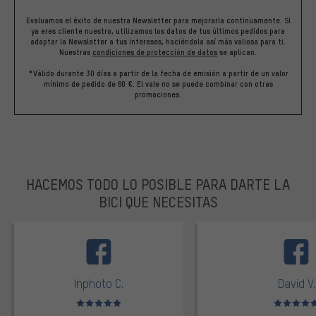
Evaluamos el éxito de nuestra Newsletter para mejorarla continuamente. Si
ya eres cliente nuestro, utilizamos los datos de tus últimos pedidos para
adaptar la Newsletter a tus intereses, haciéndola así más valiosa para ti.
Nuestras
condiciones de protección de datos
se aplican.
*Válido durante 30 días a partir de la fecha de emisión a partir de un valor
mínimo de pedido de 60 €. El vale no se puede combinar con otras
promociones.
HACEMOS TODO LO POSIBLE PARA DARTE LA
BICI QUE NECESITAS
facebook
Inphoto C.
David V.
Valoración media: 5 de 5
Valoración m