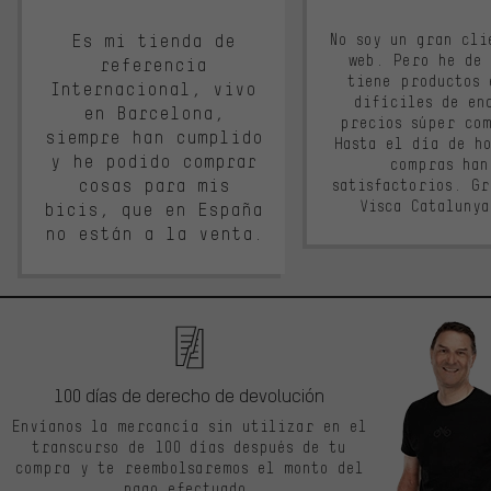
Es mi tienda de
No soy un gran cli
web. Pero he de
referencia
tiene productos 
Internacional, vivo
difíciles de en
en Barcelona,
precios súper co
siempre han cumplido
Hasta el día de ho
y he podido comprar
compras han
cosas para mis
satisfactorios. G
Visca Cataluny
bicis, que en España
no están a la venta.
100 días de derecho de devolución
Envíanos la mercancía sin utilizar en el
transcurso de 100 días después de tu
compra y te reembolsaremos el monto del
pago efectuado.