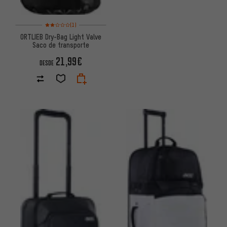
Valoración media: 2 de 5 basada en 1 reseñas
(1)
ORTLIEB Dry-Bag Light Valve
Saco de transporte
21,99€
DESDE