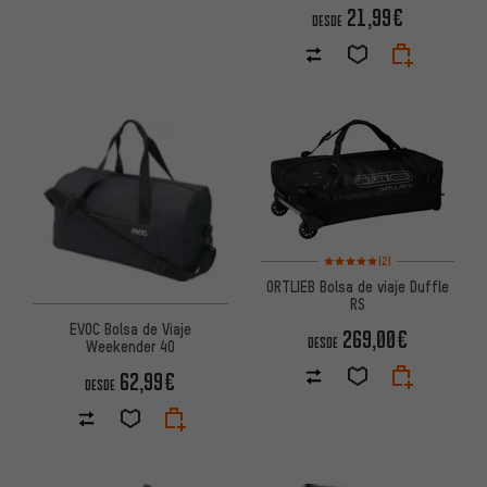
21,99€
DESDE
Valoración media: 5 de 5 basa
(2)
ORTLIEB Bolsa de viaje Duffle
RS
EVOC Bolsa de Viaje
269,00€
DESDE
Weekender 40
62,99€
DESDE