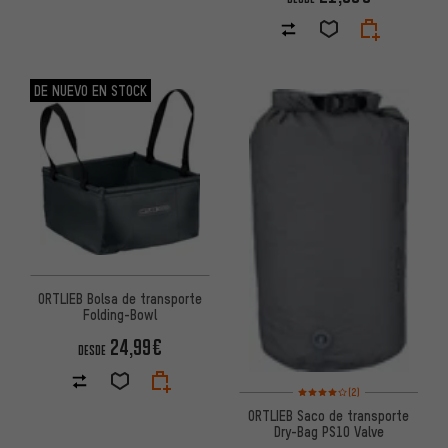
DE NUEVO EN STOCK
ORTLIEB Bolsa de transporte
Folding-Bowl
24,99€
DESDE
Valoración media: 4 de 5 basa
(2)
ORTLIEB Saco de transporte
Dry-Bag PS10 Valve