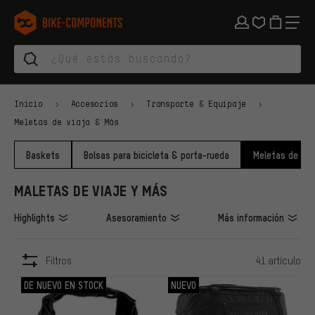
Saltar a la navegación principal
Saltar a la navegación de categorías
Saltar al contenido
Saltar a marcas y al boletín
Saltar al pie de página
bike-components.de Página de inicio
Inicio
Accesorios
Transporte & Equipaje
Meletas de viaja & Más
Baskets
Bolsas para bicicleta & porta-rueda
Meletas de via
MALETAS DE VIAJE Y MÁS
Highlights
Asesoramiento
Más información
Filtros
41 artículo
ARTÍCULOS
DE NUEVO EN STOCK
NUEVO