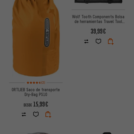
Wolf Tooth Components Bolsa
de herramientas Travel Tool
Wrap
39,99€
Valoración media: 4,5 de 5 basada en 3 reseñas
(3)
ORTLIEB Saco de transporte
Dry-Bag PS10
15,99€
DESDE