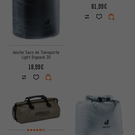
81,99€
deuter Saco de Transporte
Light Drypack 30
18,99€
Valoración media: 5 de 5 basada en 4 reseñas
(4)