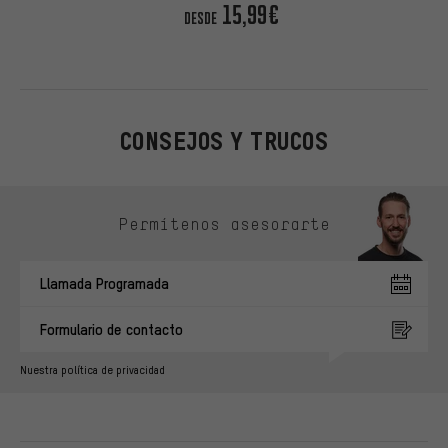
15,99€
DESDE
CONSEJOS Y TRUCOS
Omitir opciones de contacto
Permítenos asesorarte
Llamada Programada
Formulario de contacto
Nuestra política de privacidad