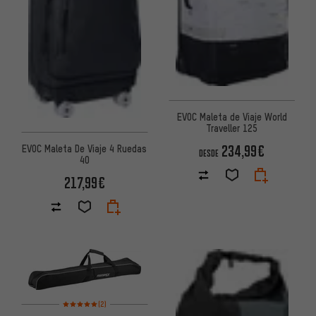
EVOC Maleta de Viaje World
Traveller 125
234,99€
EVOC Maleta De Viaje 4 Ruedas
DESDE
40
217,99€
Valoración media: 5 de 5 basada en 2 reseñas
(2)