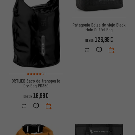
Patagonia Bolsa de viaje Black
Hole Duffel Bag
126,99€
DESDE
Valoración media: 5 de 5 basada en 4 reseñas
(4)
ORTLIEB Saco de transporte
Dry-Bag PD350
16,99€
DESDE