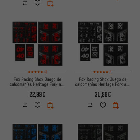
Valoración media: 5 de 5 basada en 5 reseñas
Valoración media: 5 de 5 basa
(5)
(5)
Fox Racing Shox Juego de
Fox Racing Shox Juego de
calcomanías Heritage Fork and
calcomanías Heritage Fork and
Shock Decal Kit hasta Mod.
Shock Decal Kit hasta Mod.
22,99€
31,99€
2020
2020