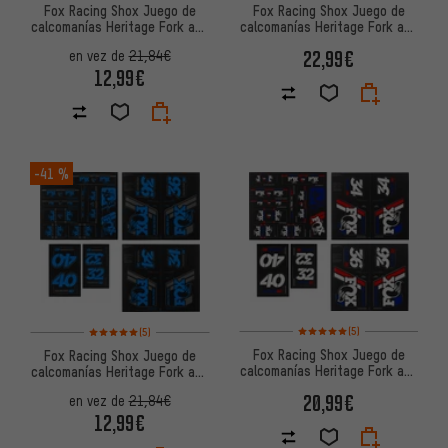
Fox Racing Shox Juego de
Fox Racing Shox Juego de
calcomanías Heritage Fork and
calcomanías Heritage Fork and
Shock Decal Kit hasta Mod.
Shock Decal Kit hasta Mod.
22,99€
en vez de
21,84€
2020
2020
12,99€
-41 %
Valoración media: 5 de 5 basa
Valoración media: 5 de 5 basada en 5 reseñas
(5)
(5)
Fox Racing Shox Juego de
Fox Racing Shox Juego de
calcomanías Heritage Fork and
calcomanías Heritage Fork and
Shock Decal Kit hasta Mod.
Shock Decal Kit hasta Mod.
20,99€
en vez de
21,84€
2020
2020
12,99€