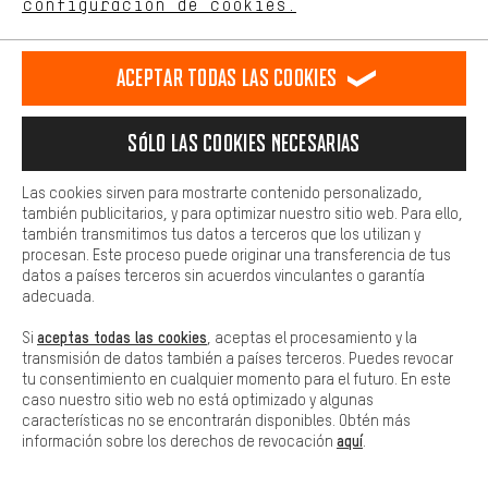
configuración de cookies.
LAS MEJORES MARCAS QUE NOS INSPIRAN
Más confort
Haga que su experiencia de compra sea más cómoda. Con las
Aceptar todas las cookies
cookies de comodidad, creamos enlaces a plataformas de redes
sociales. Esto nos permite proporcionarle más contenido e
información útiles. Además, tiene la opción de utilizar servicios
Sólo las cookies necesarias
adicionales que le ayudarán a encontrar los productos adecuados.
Por ejemplo, ofrecemos una función de chat para responder a las
preguntas de forma rápida y sencilla.
Las cookies sirven para mostrarte contenido personalizado,
también publicitarios, y para optimizar nuestro sitio web. Para ello,
Básica
también transmitimos tus datos a terceros que los utilizan y
Las cookies básicas aseguran que puedas usar nuestro sitio web.
procesan. Este proceso puede originar una transferencia de tus
Mostrar todas las 377 marcas
datos a países terceros sin acuerdos vinculantes o garantía
adecuada.
aceptas todas las cookies
Si
, aceptas el procesamiento y la
transmisión de datos también a países terceros. Puedes revocar
tu consentimiento en cualquier momento para el futuro. En este
caso nuestro sitio web no está optimizado y algunas
características no se encontrarán disponibles. Obtén más
aquí
información sobre los derechos de revocación
.