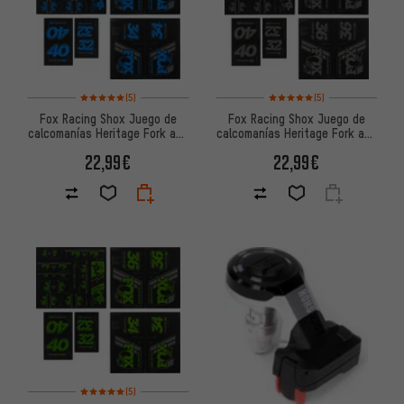
Valoración media: 5 de 5 basada en 5 reseñas
Valoración media: 5 de 5 basa
(5)
(5)
Fox Racing Shox Juego de
Fox Racing Shox Juego de
calcomanías Heritage Fork and
calcomanías Heritage Fork and
Shock Decal Kit hasta Mod.
Shock Decal Kit hasta Mod.
22,99€
22,99€
2020
2020
Valoración media: 5 de 5 basada en 5 reseñas
(5)