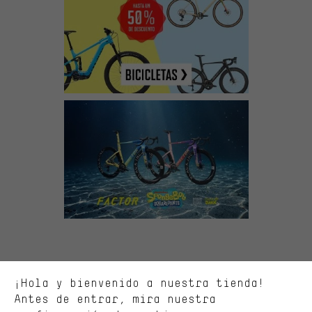
Ofertas adecuadas
En lugar de publicidad al azar, obtendrás ofertas adecuadas para
ti. Las cookies de marketing nos ayudan a identificar tus
intereses con nuestros socios publicitarios y a mostrarte ofertas
y consejos relevantes.
Mejor rendimiento
Estamos interesados en lo que buscas y necesitas en nuestra
¡Hola y bienvenido a nuestra tienda!
tienda. Con las cookies de rendimiento, puedes influir en la mejora
de nuestro sitio web y nuestra oferta de la tienda con tu
Antes de entrar, mira nuestra
comportamiento de compra.