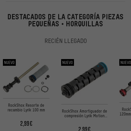
DESTACADOS DE LA CATEGORÍA PIEZAS
PEQUEÑAS • HORQUILLAS
RECIÉN LLEGADO
NUEVO
NUEVO
NUEV
RockShox Resorte de
Rock
recambio Lyrik 100 mm
RockShox Amortiguador de
120mm
compresión Lyrik Motion
Control Remote
2,99€
2,99€