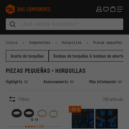
Saltar a la navegación principal
Saltar a la navegación de categorías
Saltar al contenido
Saltar a marcas y al boletín
Saltar al pie de página
bike-components.de Página de inicio
Inicio
Componentes
Horquillas
Piezas pequeñas
Aceite de horquillas
Bombas de horquillas & bombas de amortigua
PIEZAS PEQUEÑAS • HORQUILLAS
Highlights
Asesoramiento
Más información
Filtros
700 artículo
ARTÍCULOS
-59 %
Valoración media: 3,5 de 5 basada en 36 reseñas
(36)