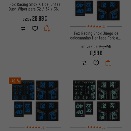
Fox Racing Shox Kit de juntas
Dust Wiper para 32 / 34 / 36 /
38 / 40
29,99€
DESDE
Valoración media: 5 de 5 basa
(5)
Fox Racing Shox Juego de
calcomanías Heritage Fork and
Shock Decal Kit hasta Mod.
en vez de
21,84€
2020
8,99€
-41 %
Valoración media: 5 de 5 basada en 5 reseñas
Valoración media: 5 de 5 basa
(5)
(5)