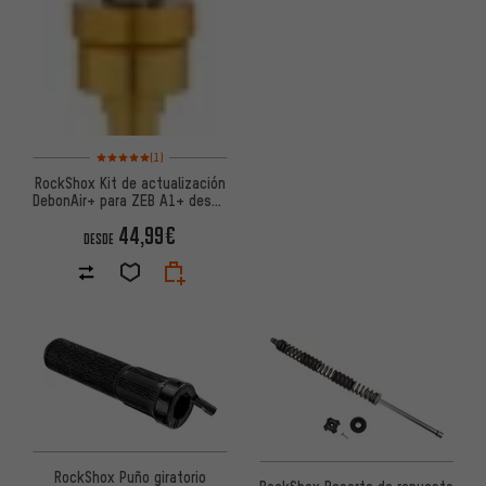
Valoración media: 5 de 5 basada en 1 reseñas
(1)
RockShox Kit de actualización
DebonAir+ para ZEB A1+ desde
Modelo 2021
44,99€
DESDE
RockShox Puño giratorio