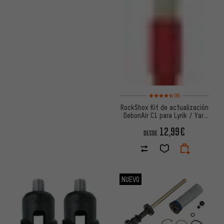
Valoración media: 4,5 de 5 ba
(9)
RockShox Kit de actualización
DebonAir C1 para Lyrik / Yari
desde Modelo 2016
12,99€
DESDE
NUEVO