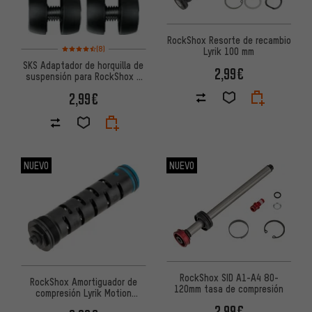
RockShox Resorte de recambio
Valoración media: 4,5 de 5 basada en 8 reseñas
(8)
Lyrik 100 mm
SKS Adaptador de horquilla de
2,99€
suspensión para RockShox y
Suntour
2,99€
NUEVO
NUEVO
RockShox SID A1-A4 80-
RockShox Amortiguador de
120mm tasa de compresión
compresión Lyrik Motion
Control Remote
2,99€