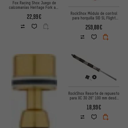
Fox Racing Shox Juego de
calcomanías Heritage Fork and
Shock Decal Kit hasta Mod.
RockShox Módulo de control
22,99€
2020
para horquilla SID SL Flight
Attendant D1 2025+
259,00€
RockShox Resorte de repuesto
para XC 30 26" 100 mm desde
Modelo 2012
18,99€