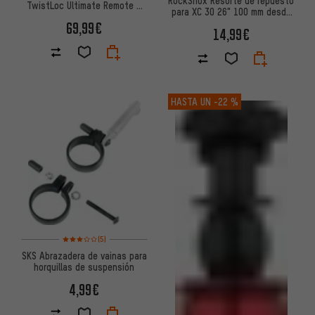
RockShox Resorte de repuesto
TwistLoc Ultimate Remote 3
para XC 30 26" 100 mm desde
Position
Modelo 2012
69,99€
14,99€
HASTA UN
-22 %
Valoración media: 3 de 5 basada en 5 reseñas
(5)
SKS Abrazadera de vainas para
horquillas de suspensión
4,99€