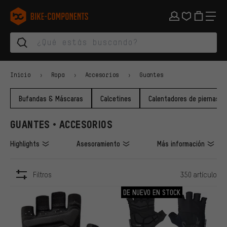
Saltar a la navegación principal
Saltar a la navegación de categorías
Saltar al contenido
Saltar a marcas y al boletín
Saltar al pie de página
bike-components.de Página de inicio
Inicio
Ropa
Accesorios
Guantes
Bufandas & Máscaras
Calcetines
Calentadores de piernas & 
GUANTES • ACCESORIOS
Highlights
Asesoramiento
Más información
Filtros
350 artículo
ARTÍCULOS
DE NUEVO EN STOCK