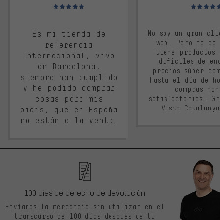
Valoración media: 5 de 5
Valoración m
Es mi tienda de
No soy un gran cli
web. Pero he de
referencia
tiene productos 
Internacional, vivo
difíciles de en
en Barcelona,
precios súper co
siempre han cumplido
Hasta el día de ho
y he podido comprar
compras han
cosas para mis
satisfactorios. G
Visca Cataluny
bicis, que en España
no están a la venta.
100 días de derecho de devolución
Envíanos la mercancía sin utilizar en el
transcurso de 100 días después de tu