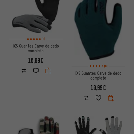
Valoración media: 4,5 de 5 basada en 6 reseñas
(6)
iXS Guantes Carve de dedo
completo
10,99€
Valoración media: 4,5 de 5 ba
(6)
iXS Guantes Carve de dedo
completo
10,99€