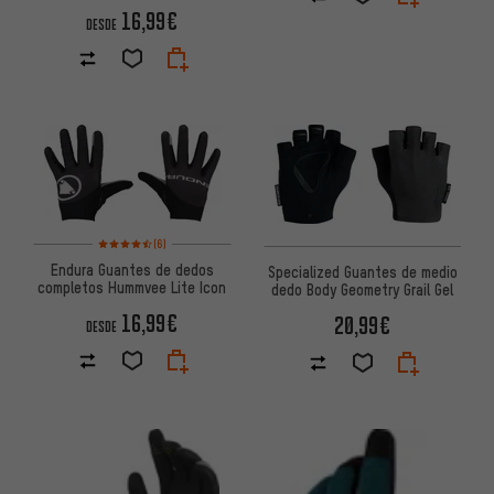
16,99€
DESDE
Valoración media: 4,5 de 5 basada en 6 reseñas
(6)
Endura Guantes de dedos
Specialized Guantes de medio
completos Hummvee Lite Icon
dedo Body Geometry Grail Gel
16,99€
20,99€
DESDE