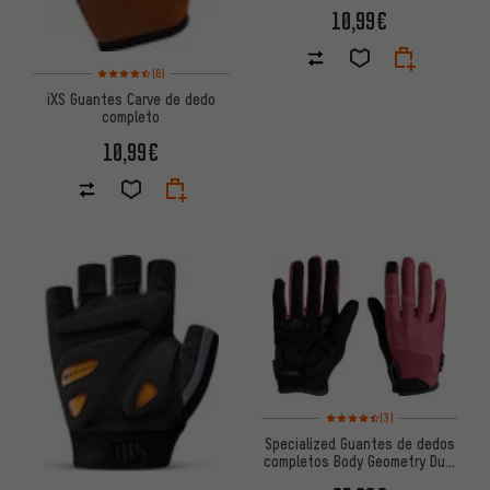
10,99€
Valoración media: 4,5 de 5 basada en 6 reseñas
(6)
iXS Guantes Carve de dedo
completo
10,99€
Valoración media: 4,5 de 5 ba
(3)
Specialized Guantes de dedos
completos Body Geometry Dual
Gel