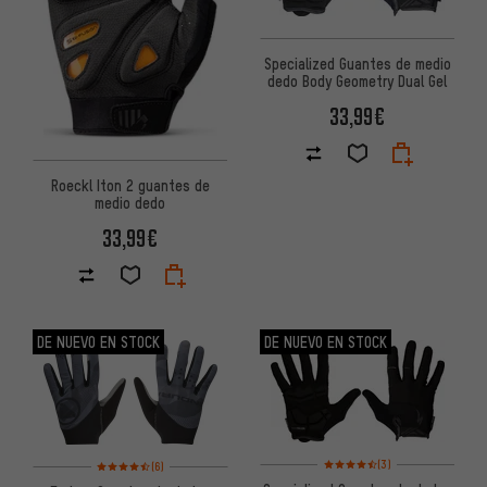
Specialized Guantes de medio
dedo Body Geometry Dual Gel
33,99€
Roeckl Iton 2 guantes de
medio dedo
33,99€
DE NUEVO EN STOCK
DE NUEVO EN STOCK
Valoración media: 4,5 de 5 ba
Valoración media: 4,5 de 5 basada en 6 reseñas
(3)
(6)