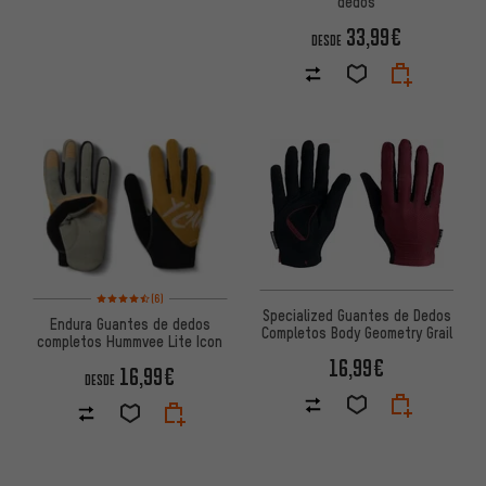
dedos
33,99€
DESDE
Valoración media: 4,5 de 5 basada en 6 reseñas
(6)
Specialized Guantes de Dedos
Endura Guantes de dedos
Completos Body Geometry Grail
completos Hummvee Lite Icon
16,99€
16,99€
DESDE