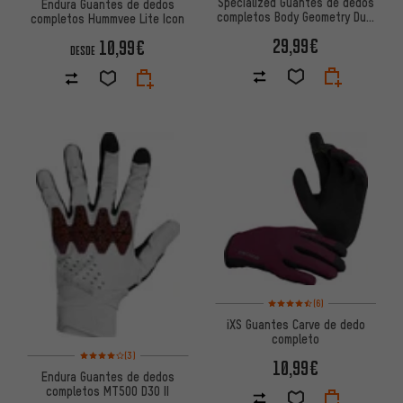
Specialized Guantes de dedos
Endura Guantes de dedos
completos Body Geometry Dual
completos Hummvee Lite Icon
Gel
29,99€
10,99€
DESDE
Valoración media: 4,5 de 5 ba
(6)
iXS Guantes Carve de dedo
completo
Valoración media: 4 de 5 basada en 3 reseñas
(3)
10,99€
Endura Guantes de dedos
completos MT500 D3O II