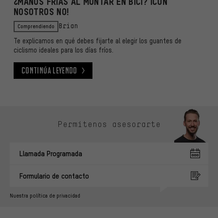
¿MANOS FRÍAS AL MONTAR EN BICI? ¡CON
NOSOTROS NO!
Comprendiendo
Brian
Te explicamos en qué debes fijarte al elegir los guantes de
ciclismo ideales para los días fríos.
Continúa leyendo
Continúa leyendo
Omitir opciones de contacto
Permítenos asesorarte
Llamada Programada
Formulario de contacto
Nuestra política de privacidad