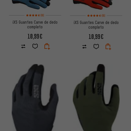
Valoración media: 4,5 de 5 basada en 6 reseñas
Valoración media: 4,5 de 5 ba
(6)
(6)
iXS Guantes Carve de dedo
iXS Guantes Carve de dedo
completo
completo
10,99€
10,99€