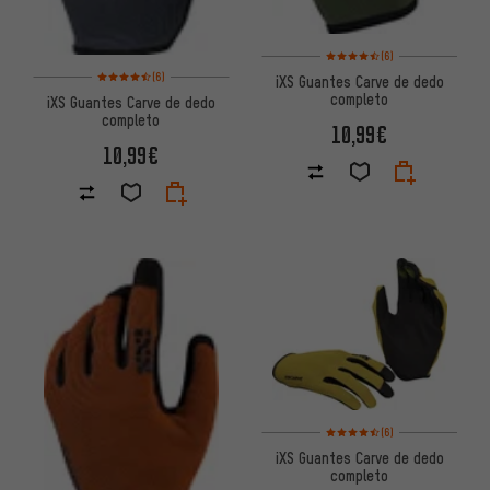
Valoración media: 4,5 de 5 ba
(6)
Valoración media: 4,5 de 5 basada en 6 reseñas
(6)
iXS Guantes Carve de dedo
completo
iXS Guantes Carve de dedo
completo
10,99€
10,99€
Valoración media: 4,5 de 5 ba
(6)
iXS Guantes Carve de dedo
completo