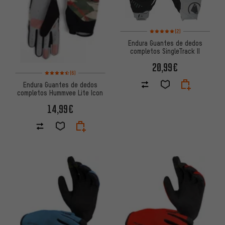
Valoración media: 5 de 5 basa
(2)
Endura Guantes de dedos
completos SingleTrack II
20,99€
Valoración media: 4,5 de 5 basada en 6 reseñas
(6)
Endura Guantes de dedos
completos Hummvee Lite Icon
14,99€