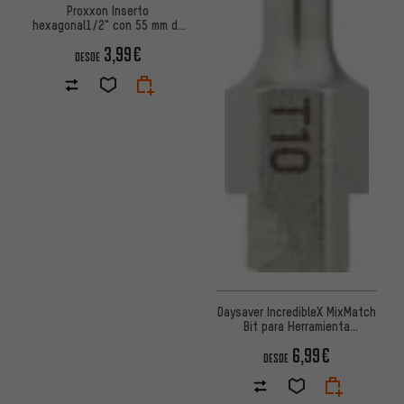
Proxxon Inserto
hexagonal1/2" con 55 mm de
longitud
3,99€
DESDE
Daysaver IncredibleX MixMatch
Bit para Herramienta
Multifuncional
6,99€
DESDE