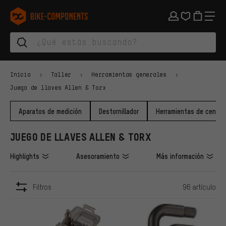
Saltar a la navegación principal
Saltar a la navegación de categorías
Saltar al contenido
Saltar a marcas y al boletín
Saltar al pie de página
bike-components.de Página de inicio
Inicio
Taller
Herramientas generales
Juego de llaves Allen & Torx
Aparatos de medición
Destornillador
Herramientas de centra
JUEGO DE LLAVES ALLEN & TORX
Highlights
Asesoramiento
Más información
Filtros
96 artículo
ARTÍCULOS