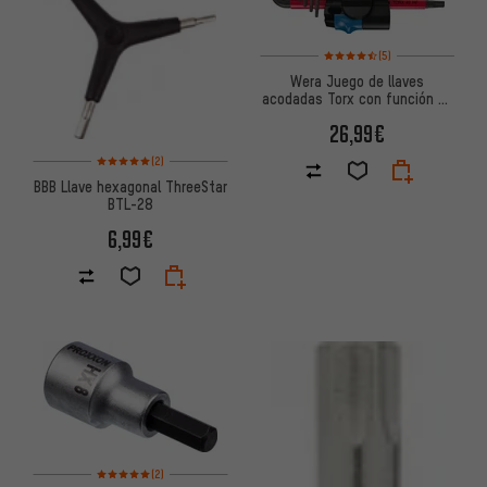
Valoración media: 4,5 de 5 ba
(5)
Wera Juego de llaves
acodadas Torx con función de
retención
26,99€
Valoración media: 5 de 5 basada en 2 reseñas
(2)
BBB Llave hexagonal ThreeStar
BTL-28
6,99€
Valoración media: 5 de 5 basada en 2 reseñas
(2)