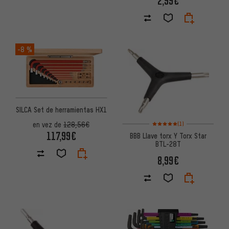
2,99€
-8 %
SILCA Set de herramientas HX1
Valoración media: 5 de 5 basa
(1)
en vez de
128,56€
117,99€
BBB Llave torx Y Torx Star
BTL-28T
8,99€