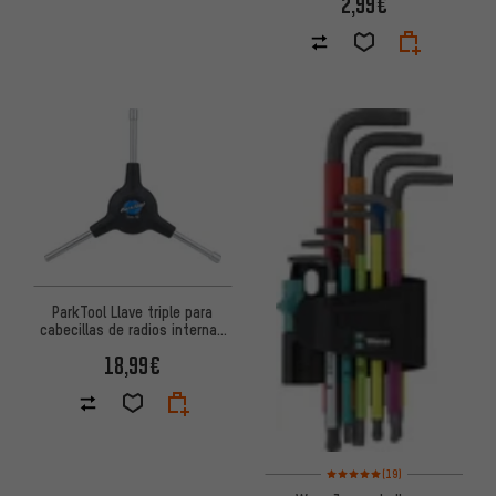
2,99€
ParkTool Llave triple para
cabecillas de radios internas
SW-15
18,99€
Valoración media: 5 de 5 basa
(19)