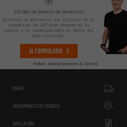
100 días de derecho de devolución
Envíanos la mercancía sin utilizar en el
transcurso de 100 días después de tu
compra y te reembolsaremos el monto del
pago efectuado.
Al formulario
Herbert,
General Operations & Services
Más información
ENVÍO
SEGUIMIENTO DE PEDIDOS
ANULACIÓN