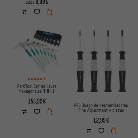
8,99€
DESDE
Valoración media: 5 de 5 basada en 1 reseñas
(1)
ParkTool Set de llaves
hexagonales THH-1
155,99€
PRO Juego de destornilladores
Fine Adjustment 4 piezas
12,99€