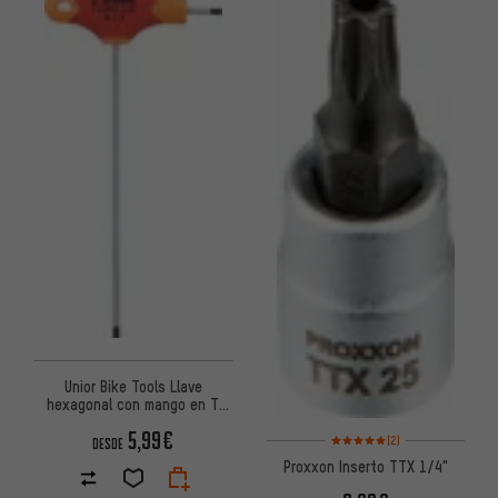
Unior Bike Tools Llave
hexagonal con mango en T
193HX
5,99€
Valoración media: 5 de 5 basa
(2)
DESDE
Proxxon Inserto TTX 1/4"