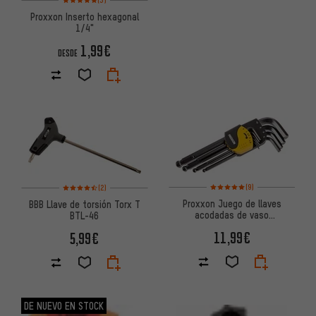
(3)
Proxxon Inserto hexagonal
1/4"
1,99€
DESDE
Valoración media: 5 de 5 basa
Valoración media: 4,5 de 5 basada en 2 reseñas
(9)
(2)
Proxxon Juego de llaves
BBB Llave de torsión Torx T
acodadas de vaso
BTL-46
hexagonales 9 piezas
11,99€
5,99€
DE NUEVO EN STOCK