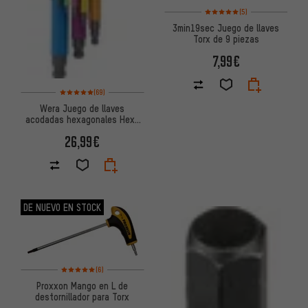
Valoración media: 5 de 5 basa
(5)
3min19sec Juego de llaves
Torx de 9 piezas
7,99€
Valoración media: 5 de 5 basada en 69 reseñas
(69)
Wera Juego de llaves
acodadas hexagonales Hex-
Plus SPKL
26,99€
DE NUEVO EN STOCK
Valoración media: 5 de 5 basada en 6 reseñas
(6)
Proxxon Mango en L de
destornillador para Torx