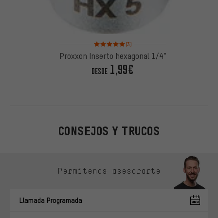
Valoración media: 5 de 5 basada en 3 reseñas
(3)
Proxxon Inserto hexagonal 1/4"
1,99€
DESDE
CONSEJOS Y TRUCOS
Omitir opciones de contacto
Permítenos asesorarte
Llamada Programada