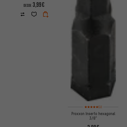
3,99€
DESDE
Valoración media: 5 de 5 basa
(1)
Proxxon Inserto hexagonal
3/8"