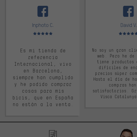
facebook
Inphoto C.
David V.
Valoración media: 5 de 5
Valoración m
Es mi tienda de
No soy un gran cli
web. Pero he de
referencia
tiene productos 
Internacional, vivo
difíciles de en
en Barcelona,
precios súper co
siempre han cumplido
Hasta el día de ho
y he podido comprar
compras han
cosas para mis
satisfactorios. G
Visca Cataluny
bicis, que en España
no están a la venta.