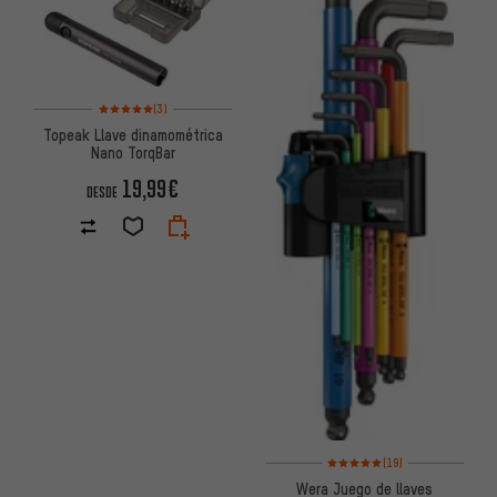
Valoración media: 5 de 5 basada en 3 reseñas
(3)
Topeak Llave dinamométrica
Nano TorqBar
19,99€
DESDE
Valoración media: 5 de 5 basa
(19)
Wera Juego de llaves