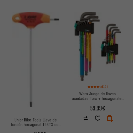
Valoración media: 4 de 5 basa
(10)
Wera Juego de llaves
acodadas Torx + hexagonales
Hex-Plus
59,99€
Unior Bike Tools Llave de
torsión hexagonal 193TX con
mango en T