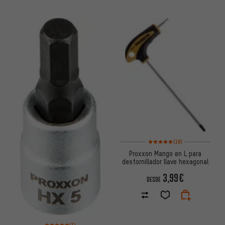
Valoración media: 5 de 5 basa
(16)
Proxxon Mango en L para
destornillador llave hexagonal
3,99€
DESDE
Valoración media: 5 de 5 basada en 3 reseñas