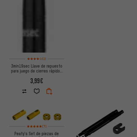
Valoración media: 4 de 5 basada en 1 reseñas
(1)
3min19sec Llave de repuesto
para juego de cierres rápidos
SecuLock
3,99€
Valoración media: 5 de 5 basada en 7 reseñas
(7)
Peaty's Set de piezas de