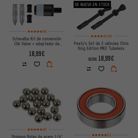
DE NUEVO EN STOCK
Valoración media: 5 de 5 basada en 6 reseñas
(6)
Valoración media: 4,5 de 5 bas
(19)
Schwalbe Kit de conversión
Peaty's Set de 2 válvulas Chris
Clik Valve + adaptador de
King Edition MK2 Tubeless
cabezal de bomba SCV
10,99€
18,99€
DESDE
Valoración media: 5 de 5 basada en 9 reseñas
(9)
Valoración media: 5 de 5 basa
(1)
Shimano Bolas de acero 1/4"