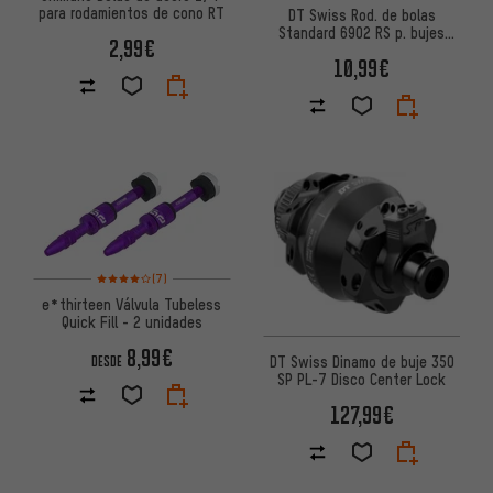
para rodamientos de cono RT
DT Swiss Rod. de bolas
Standard 6902 RS p. bujes
2,99€
240/350/370 / EX 1750/EX
10,99€
1550
Valoración media: 4 de 5 basada en 7 reseñas
(7)
e*thirteen Válvula Tubeless
Quick Fill - 2 unidades
8,99€
DT Swiss Dinamo de buje 350
DESDE
SP PL-7 Disco Center Lock
127,99€