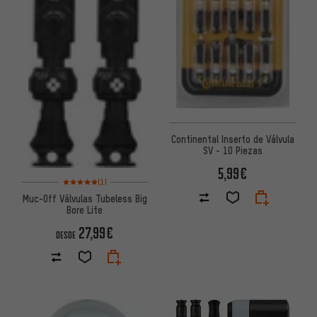
Continental Inserto de Válvula
SV - 10 Piezas
5,99€
Valoración media: 5 de 5 basada en 1 reseñas
(1)
Muc-Off Válvulas Tubeless Big
Bore Lite
27,99€
DESDE