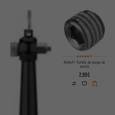
Valoración media: 5 de 5 basa
(5)
Rohloff Tornillo de purga de
aceite
2,99€