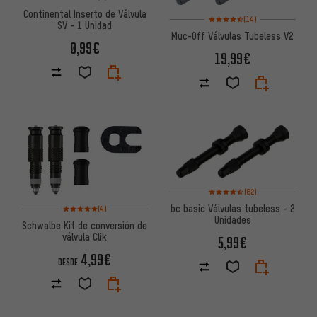
Continental Inserto de Válvula
Valoración media: 4,5 de 5 bas
(14)
SV - 1 Unidad
Muc-Off Válvulas Tubeless V2
0,99€
19,99€
Valoración media: 4,5 de 5 bas
(82)
Valoración media: 5 de 5 basada en 4 reseñas
bc basic Válvulas tubeless - 2
(4)
Unidades
Schwalbe Kit de conversión de
válvula Clik
5,99€
4,99€
DESDE