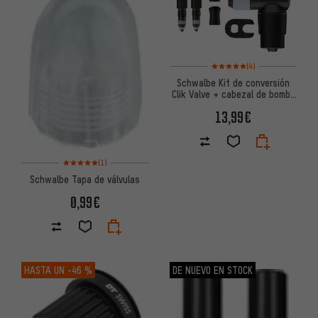
Valoración media: 5 de 5 basa
(4)
Schwalbe Kit de conversión
Clik Valve + cabezal de bomba
SCV
13,99€
Valoración media: 5 de 5 basada en 1 reseñas
(1)
Schwalbe Tapa de válvulas
0,99€
HASTA UN
-46 %
DE NUEVO EN STOCK