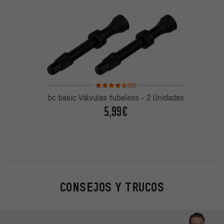
Valoración media: 4,5 de 5 basada en 82 reseñas
(82)
bc basic Válvulas tubeless - 2 Unidades
5,99€
CONSEJOS Y TRUCOS
Omitir opciones de contacto