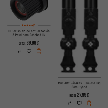
Valoración media: 5 de 5 basada en 1 reseñas
(1)
DT Swiss Kit de actualización
3 Pawl para Ratchet LN
39,99€
DESDE
Muc-Off Válvulas Tubeless Big
Bore Hybrid
27,99€
DESDE