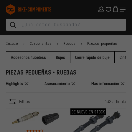
Saltar a la navegación principal
Saltar a la navegación de categorías
Saltar al contenido
Saltar a marcas y al boletín
Saltar al pie de página
bike-components.de Página de inicio
Inicio
Componentes
Ruedas
Piezas pequeñas
Accesorios tubeless
Bujes
Cierre rápido de buje
Cinta p
PIEZAS PEQUEÑAS • RUEDAS
Highlights
Asesoramiento
Más información
Filtros
432 artículo
ARTÍCULOS
DE NUEVO EN STOCK
Valoración media: 5 de 5 basada en 1 reseñas
(1)