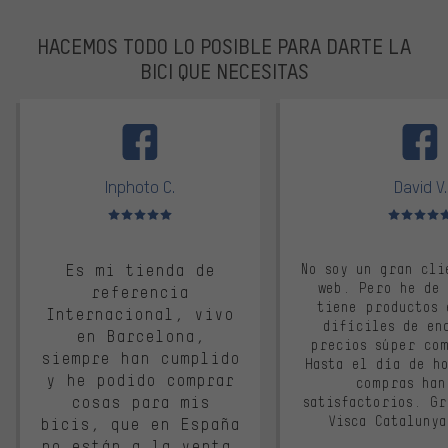
HACEMOS TODO LO POSIBLE PARA DARTE LA
BICI QUE NECESITAS
facebook
Inphoto C.
David V.
Valoración media: 5 de 5
Valoración m
Es mi tienda de
No soy un gran cli
web. Pero he de
referencia
tiene productos 
Internacional, vivo
difíciles de en
en Barcelona,
precios súper co
siempre han cumplido
Hasta el día de ho
y he podido comprar
compras han
cosas para mis
satisfactorios. G
Visca Cataluny
bicis, que en España
no están a la venta.