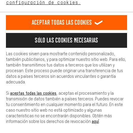
configuración de cookies.
Llamada Programada
Más confort
Haga que su experiencia de compra sea más cómoda. Con las
Aceptar todas las cookies
Formulario de contacto
cookies de comodidad, creamos enlaces a plataformas de redes
sociales. Esto nos permite proporcionarle más contenido e
información útiles. Además, tiene la opción de utilizar servicios
Nuestra política de privacidad
Sólo las cookies necesarias
adicionales que le ayudarán a encontrar los productos adecuados.
Idioma"
Por ejemplo, ofrecemos una función de chat para responder a las
preguntas de forma rápida y sencilla.
Las cookies sirven para mostrarte contenido personalizado,
ES
EN
DE
FR
español
english
Deutsch
français
también publicitarios, y para optimizar nuestro sitio web. Para ello,
Básica
también transmitimos tus datos a terceros que los utilizan y
Las cookies básicas aseguran que puedas usar nuestro sitio web.
procesan. Este proceso puede originar una transferencia de tus
RESCINDIR EL CONTRATO
Comunidad de Aquisgrán
Programa de afiliados
datos a países terceros sin acuerdos vinculantes o garantía
adecuada.
Aviso Legal
Protección de datos
Condiciones Generales
aceptas todas las cookies
Si
, aceptas el procesamiento y la
transmisión de datos también a países terceros. Puedes revocar
Plataforma de reportes
Reciclaje de baterias
tu consentimiento en cualquier momento para el futuro. En este
caso nuestro sitio web no está optimizado y algunas
Configuración de las cookies
Ajusta el contraste
características no se encontrarán disponibles. Obtén más
aquí
información sobre los derechos de revocación
.
Todos los precios indicados son en euros e sin MwSt, más
gastos de envío
Estados Unidos
a
.