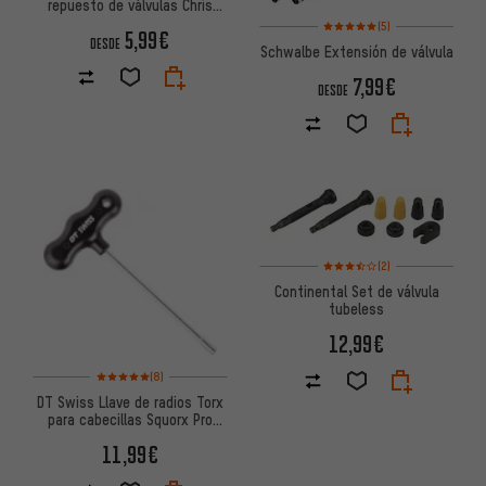
repuesto de válvulas Chris
King Edition MK2 Tubeless
Valoración media: 5 de 5 basa
(5)
5,99€
DESDE
Schwalbe Extensión de válvula
7,99€
DESDE
Valoración media: 3,5 de 5 ba
(2)
Continental Set de válvula
tubeless
12,99€
Valoración media: 5 de 5 basada en 8 reseñas
(8)
DT Swiss Llave de radios Torx
para cabecillas Squorx Pro
Head®
11,99€