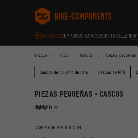
Saltar a la navegación principal
Saltar a la navegación de categorías
Saltar al contenido
Saltar a marcas y al boletín
Saltar al pie de página
bike-components.de Página de inicio
OFERTAS
COMPONENTES
ACCESORIOS
TALLER
ROP
Inicio
Ropa
Cascos
Piezas pequeñas
Cascos de ciclismo de ruta
Cascos de MTB
C
PIEZAS PEQUEÑAS • CASCOS
Highlights
FILTROS
ARTÍCU
CAMPO DE APLICACIÓN