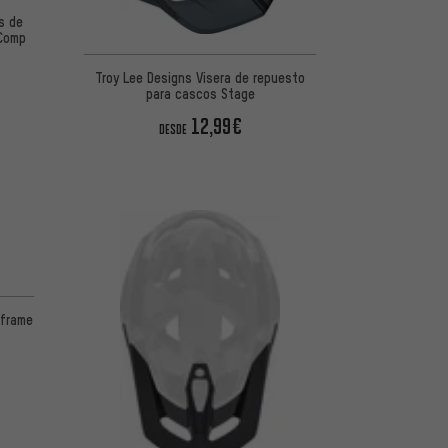
s de
 Comp
Troy Lee Designs Visera de repuesto
para cascos Stage
12,99€
DESDE
oframe