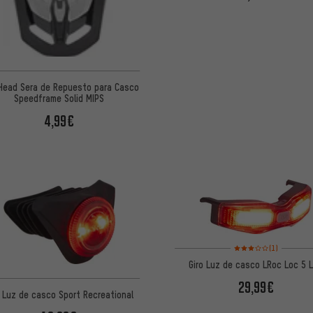
Head Sera de Repuesto para Casco
Speedframe Solid MIPS
4,99€
Valoración media: 3 de
(1)
Giro Luz de casco LRoc Loc 5 
29,99€
o Luz de casco Sport Recreational