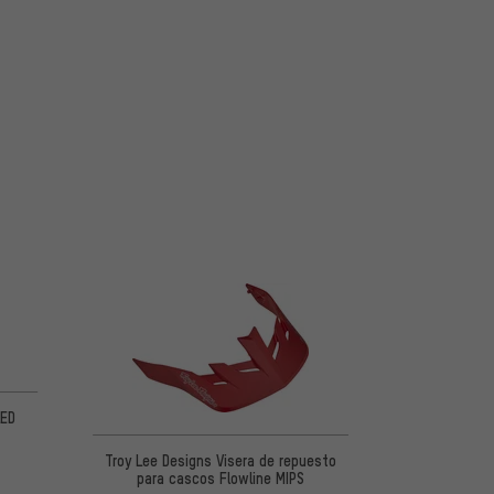
 5 basada en 1 reseñas
LED
Troy Lee Designs Visera de repuesto
para cascos Flowline MIPS