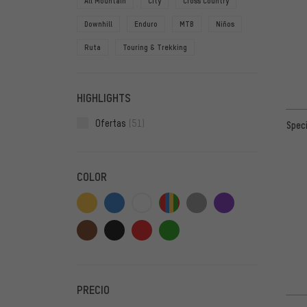
All Mountain
City
Cross Country
Downhill
Enduro
MTB
Niños
Ruta
Touring & Trekking
HIGHLIGHTS
Ofertas
(51)
Spec
COLOR
PRECIO