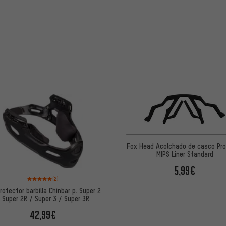
Fox Head Acolchado de casco Pr
MIPS Liner Standard
5,99€
Valoración media: 5 de 5 basada en 2 reseñas
(2)
Protector barbilla Chinbar p. Super 2
 Super 2R / Super 3 / Super 3R
42,99€