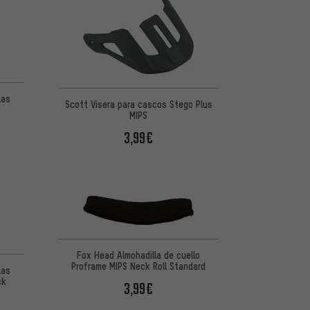
las
Scott Visera para cascos Stego Plus
MIPS
3,99€
Fox Head Almohadilla de cuello
Proframe MIPS Neck Roll Standard
las
ck
3,99€