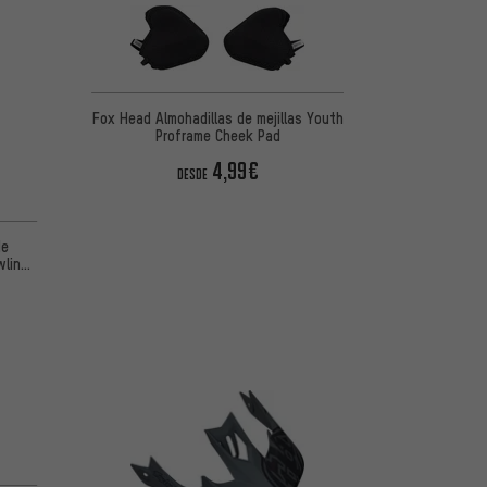
Fox Head Almohadillas de mejillas Youth
Proframe Cheek Pad
4,99€
DESDE
de
wline