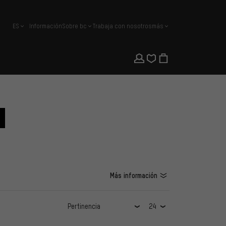
ES
Información
Sobre bc
Trabaja con nosotros
más
español
Más información