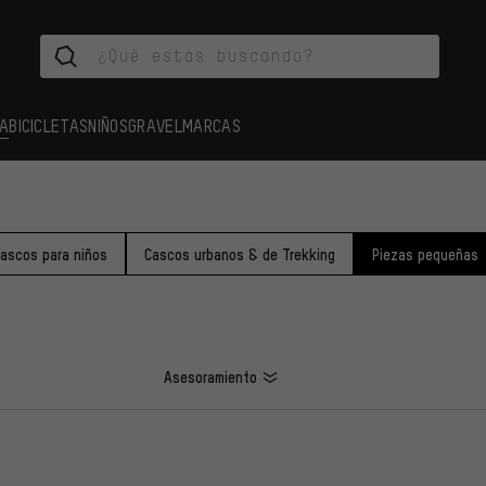
A
BICICLETAS
NIÑOS
GRAVEL
MARCAS
ascos para niños
Cascos urbanos & de Trekking
Piezas pequeñas
Asesoramiento
LOS