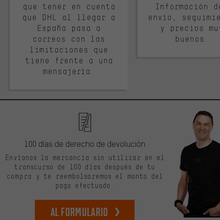
que tener en cuenta
Información d
que DHL al llegar a
envío, seguimi
España pasa a
y precios mu
correos con las
buenos.
limitaciones que
tiene frente a una
mensajería.
100 días de derecho de devolución
Envíanos la mercancía sin utilizar en el
transcurso de 100 días después de tu
compra y te reembolsaremos el monto del
pago efectuado.
Al formulario