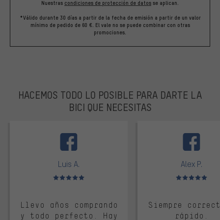
Nuestras
condiciones de protección de datos
se aplican.
*Válido durante 30 días a partir de la fecha de emisión a partir de un valor
mínimo de pedido de 60 €. El vale no se puede combinar con otras
promociones.
HACEMOS TODO LO POSIBLE PARA DARTE LA
BICI QUE NECESITAS
facebook
Luis A.
Alex P.
Valoración media: 5 de 5
Valoración media: 
Llevo años comprando
Siempre correc
y todo perfecto. Hay
rápido.