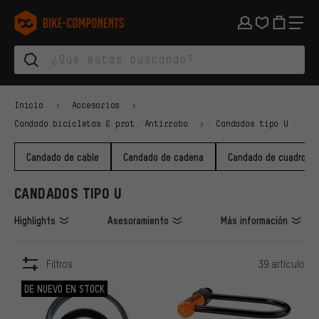
Saltar a la navegación principal
Saltar a la navegación de categorías
Saltar al contenido
Saltar a marcas y al boletín
Saltar al pie de página
bike-components.de Página de inicio
Inicio
Accesorios
Candado bicicletas & prot. Antirrobo
Candados tipo U
Candado de cable
Candado de cadena
Candado de cuadro
CANDADOS TIPO U
Highlights
Asesoramiento
Más información
Filtros
39 artículo
ARTÍCULOS
DE NUEVO EN STOCK