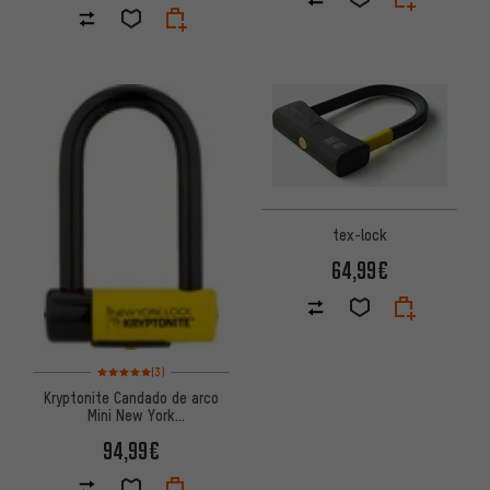
tex-lock
64,99€
Valoración media: 5 de 5 basada en 3 reseñas
(3)
Kryptonite Candado de arco
Mini New York
Fahgettaboudit®
94,99€