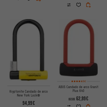
Valoración media: 4,5 de 5 ba
(4)
ABUS Candado de arco Granit
Plus 640
Kryptonite Candado de arco
New York Lock®
62,99€
DESDE
94,99€