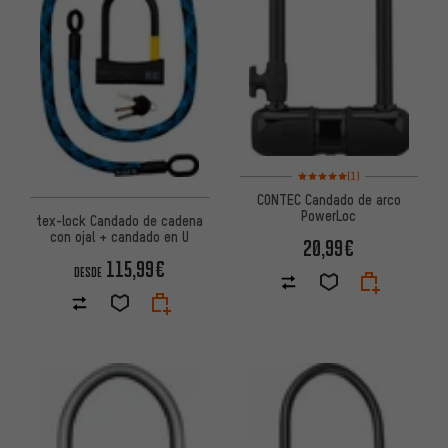
Valoración media: 5 de 5 basa
(1)
CONTEC Candado de arco
PowerLoc
tex-lock Candado de cadena
con ojal + candado en U
20,99€
115,99€
DESDE