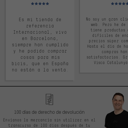
Valoración media: 5 de 5
Valoración m
Es mi tienda de
No soy un gran cli
web. Pero he de
referencia
tiene productos 
Internacional, vivo
difíciles de en
en Barcelona,
precios súper co
siempre han cumplido
Hasta el día de ho
y he podido comprar
compras han
cosas para mis
satisfactorios. G
Visca Cataluny
bicis, que en España
no están a la venta.
100 días de derecho de devolución
Envíanos la mercancía sin utilizar en el
transcurso de 100 días después de tu