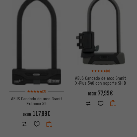
Valoración media: 5 de 5 basa
(4)
ABUS Candado de arco Granit
X-Plus 540 con soporte SH B
Valoración media: 5 de 5 basada en 3 reseñas
77,99€
(3)
DESDE
ABUS Candado de arco Granit
Extreme 59
117,99€
DESDE