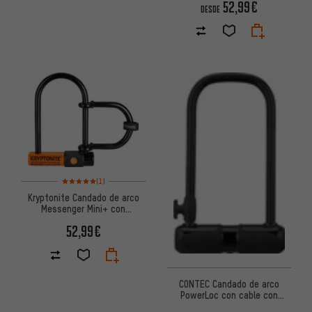
52,99€
DESDE
Valoración media: 5 de 5 basada en 1 reseñas
(1)
Kryptonite Candado de arco
Messenger Mini+ con
accesorio suplementario p.
52,99€
rueda
CONTEC Candado de arco
PowerLoc con cable con
trabilla adicional