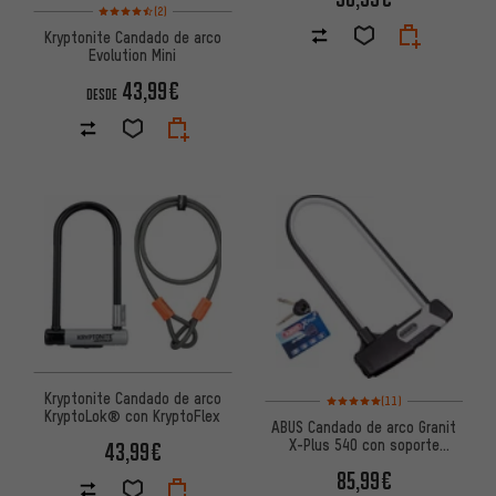
Valoración media: 4,5 de 5 basada en 2 reseñas
(2)
Kryptonite Candado de arco
Evolution Mini
43,99€
DESDE
Kryptonite Candado de arco
Valoración media: 5 de 5 basad
(11)
KryptoLok® con KryptoFlex
ABUS Candado de arco Granit
X-Plus 540 con soporte
43,99€
USH540
85,99€