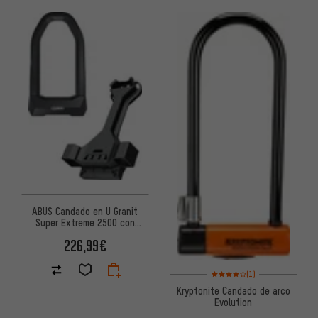
ABUS Candado en U Granit
Super Extreme 2500 con
Soporte USH 2500
226,99€
Valoración media: 4 de 5 basa
(1)
Kryptonite Candado de arco
Evolution