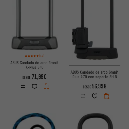
Valoración media: 5 de 5 basada en 14 reseñas
(14)
ABUS Candado de arco Granit
X-Plus 540
ABUS Candado de arco Granit
71,99€
Plus 470 con soporte SH B
DESDE
56,99€
DESDE