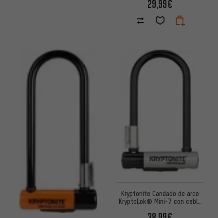
29,99€
Kryptonite Candado de arco
KryptoLok® Mini-7 con cable
KryptoFlex®
38,99€