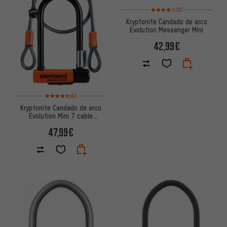
Valoración media: 4 de 5 basa
(2)
Kryptonite Candado de arco
Evolution Messenger Mini
42,99€
Valoración media: 4,5 de 5 basada en 4 reseñas
(4)
Kryptonite Candado de arco
Evolution Mini 7 cable
Kryptoflex®
47,99€