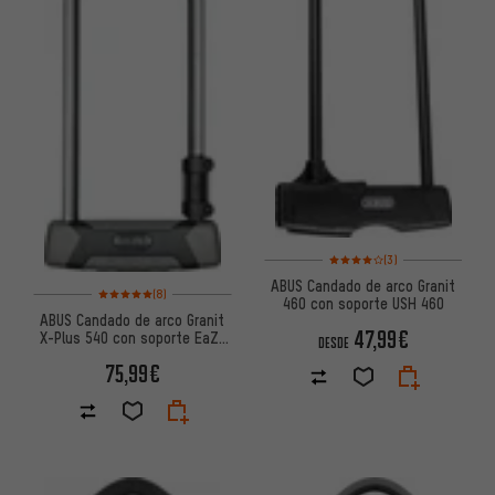
Valoración media: 4 de 5 basa
(3)
ABUS Candado de arco Granit
Valoración media: 5 de 5 basada en 8 reseñas
(8)
460 con soporte USH 460
ABUS Candado de arco Granit
47,99€
X-Plus 540 con soporte EaZy
DESDE
KF KLICKfix
75,99€