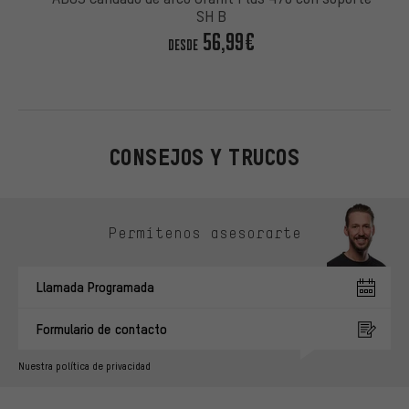
SH B
56,99€
DESDE
CONSEJOS Y TRUCOS
Omitir opciones de contacto
Permítenos asesorarte
Llamada Programada
Formulario de contacto
Nuestra política de privacidad