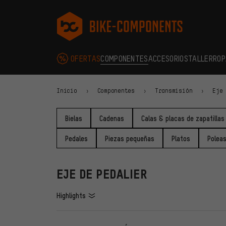
Saltar a la navegación principal
Saltar a la navegación de categorías
Saltar al contenido
Saltar a marcas y al boletín
Saltar al pie de página
bike-components.de Página de inicio
OFERTAS
COMPONENTES
ACCESORIOS
TALLER
ROP
Inicio
Componentes
Transmisión
Eje
Bielas
Cadenas
Calas & placas de zapatillas
Pedales
Piezas pequeñas
Platos
Poleas
EJE DE PEDALIER
Highlights
FILTROS
ARTÍCU