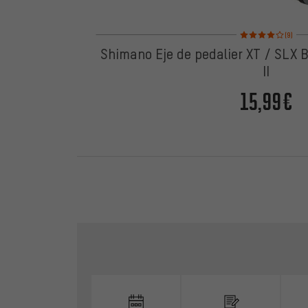
Valoración media: 4
(9)
Shimano Eje de pedalier XT / SLX
II
15,99€
Omitir opciones de contacto