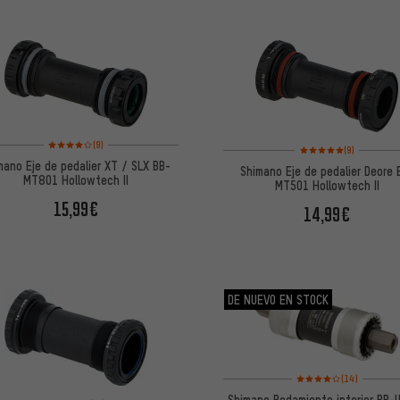
Valoración media: 4 de 5 basada en 9 reseñas
(9)
Valoración media: 5 de
(9)
mano Eje de pedalier XT / SLX BB-
Shimano Eje de pedalier Deore 
MT801 Hollowtech II
MT501 Hollowtech II
15,99€
14,99€
DE NUEVO EN STOCK
Valoración media: 4 de
(14)
Shimano Rodamiento interior BB-
Valoración media: 4,5 de 5 basada en 25 reseñas