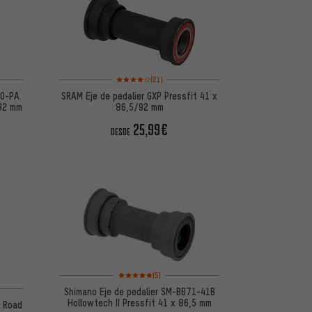
 5 basada en 7 reseñas
Valoración media: 4 de 5 basada en 21 reseñas
(21)
00-PA
SRAM Eje de pedalier GXP Pressfit 41 x
-92 mm
86,5/92 mm
25,99€
DESDE
Valoración media: 5 de 5 basada en 5 reseñas
(5)
 5 basada en 2 reseñas
Shimano Eje de pedalier SM-BB71-41B
Hollowtech II Pressfit 41 x 86,5 mm
t Road