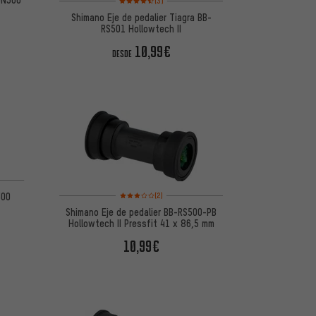
(3)
Shimano Eje de pedalier Tiagra BB-
RS501 Hollowtech II
10,99€
DESDE
 5 basada en 9 reseñas
Valoración media: 3 de 5 basada en 2 reseñas
300
(2)
Shimano Eje de pedalier BB-RS500-PB
Hollowtech II Pressfit 41 x 86,5 mm
10,99€