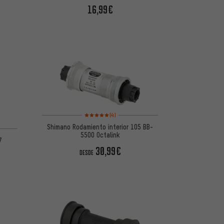
16,99€
Valoración media: 5 de 5 basada en 4 reseñas
(4)
Shimano Rodamiento interior 105 BB-
5500 Octalink
7
30,99€
DESDE