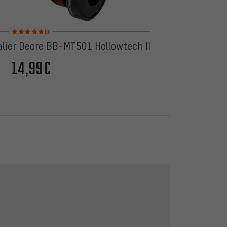
Valoración media: 5 de 5 basada en 9 reseñas
(9)
lier Deore BB-MT501 Hollowtech II
14,99€