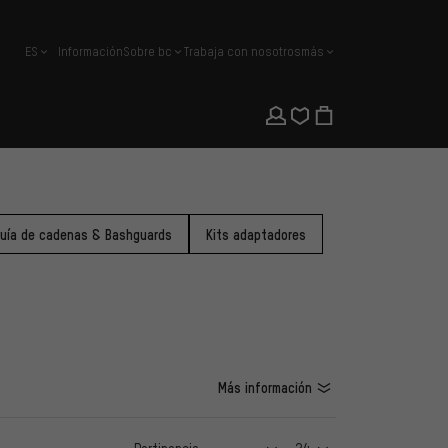
ES
Información
Sobre bc
Trabaja con nosotros
más
español
uía de cadenas & Bashguards
Kits adaptadores
Más información