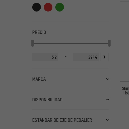
PRECIO
-
€
€
MARCA
Shi
Acros
(2)
Hol
Bosch
(2)
DISPONIBILIDAD
C-BEAR
(13)
en stock
(260)
Campagnolo
(8)
disponible próximamente
(2)
ESTÁNDAR DE EJE DE PEDALIER
CEMA
(9)