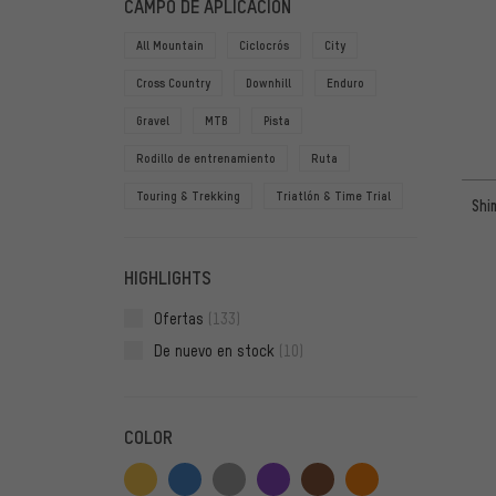
CAMPO DE APLICACIÓN
All Mountain
Ciclocrós
City
Cross Country
Downhill
Enduro
Gravel
MTB
Pista
Rodillo de entrenamiento
Ruta
Touring & Trekking
Triatlón & Time Trial
Shi
HIGHLIGHTS
Ofertas
(133)
De nuevo en stock
(10)
COLOR