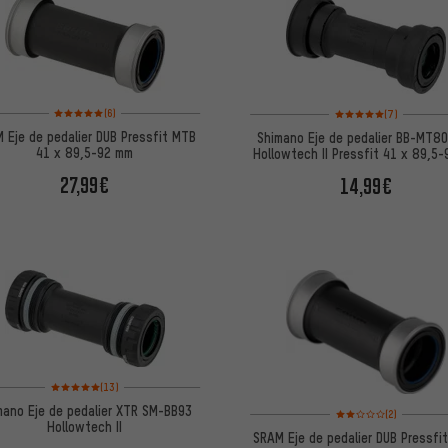
Valoración media: 5 de 5 basada en 6 reseñas
Valoración media: 5 de
(6)
(7)
 Eje de pedalier DUB Pressfit MTB
Shimano Eje de pedalier BB-MT8
41 x 89,5-92 mm
Hollowtech II Pressfit 41 x 89,5
27,99€
14,99€
Valoración media: 5 de 5 basada en 13 reseñas
(13)
mano Eje de pedalier XTR SM-BB93
Valoración media: 2 de
(2)
Hollowtech II
SRAM Eje de pedalier DUB Pressfi