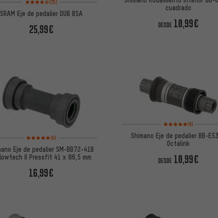
(25)
cuadrado
SRAM Eje de pedalier DUB BSA
10,99€
DESDE
25,99€
Valoración media: 5 de
(9)
Shimano Eje de pedalier BB-ES
Valoración media: 5 de 5 basada en 6 reseñas
(6)
Octalink
mano Eje de pedalier SM-BB72-41B
lowtech II Pressfit 41 x 86,5 mm
10,99€
DESDE
16,99€