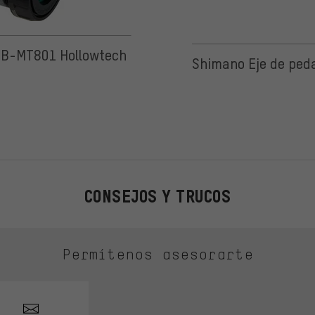
 de 5 basada en 9 reseñas
 BB-MT801 Hollowtech
Shimano Eje de peda
CONSEJOS Y TRUCOS
Permítenos asesorarte