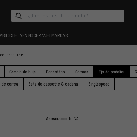
A
BICICLETAS
NIÑOS
GRAVEL
MARCAS
 de pedalier
Cambio de buje
Cassettes
Correas
Eje de pedalier
G
 de correa
Sets de cassette & cadena
Singlespeed
Asesoramiento
LOS