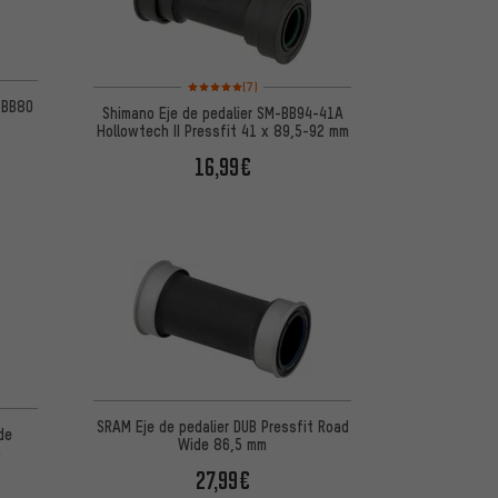
 5 basada en 31 reseñas
Valoración media: 5 de 5 basada en 7 reseñas
(7)
M-BB80
Shimano Eje de pedalier SM-BB94-41A
Hollowtech II Pressfit 41 x 89,5-92 mm
16,99€
 5 basada en 2 reseñas
SRAM Eje de pedalier DUB Pressfit Road
de
Wide 86,5 mm
m
27,99€