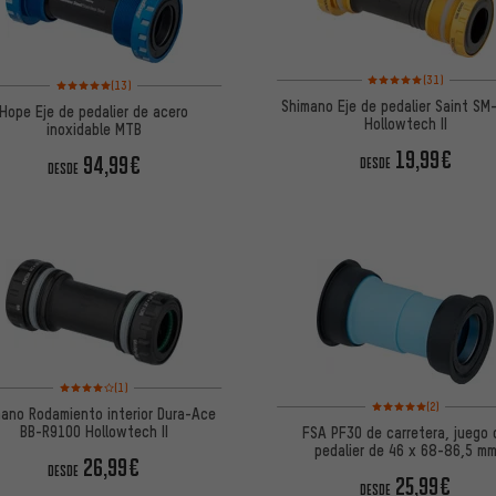
Valoración media: 5 de
Valoración media: 5 de 5 basada en 13 reseñas
(31)
(13)
Shimano Eje de pedalier Saint S
Hope Eje de pedalier de acero
Hollowtech II
inoxidable MTB
19,99€
94,99€
DESDE
DESDE
Valoración media: 4 de 5 basada en 1 reseñas
(1)
Valoración media: 5 de
(2)
ano Rodamiento interior Dura-Ace
BB-R9100 Hollowtech II
FSA PF30 de carretera, juego 
pedalier de 46 x 68-86,5 m
26,99€
DESDE
25,99€
DESDE