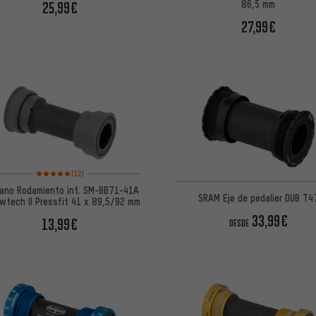
86,5 mm
25,99€
27,99€
Valoración media: 5 de 5 basada en 12 reseñas
(12)
ano Rodamiento int. SM-BB71-41A
SRAM Eje de pedalier DUB T4
owtech II Pressfit 41 x 89,5/92 mm
33,99€
13,99€
DESDE