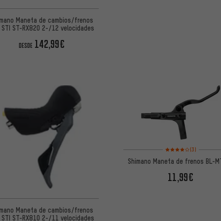
imano Maneta de cambios/frenos
 STI ST-RX820 2-/12 velocidades
142,99€
DESDE
Valoración media: 4 d
(3)
Shimano Maneta de frenos BL-M
11,99€
imano Maneta de cambios/frenos
 STI ST-RX810 2-/11 velocidades