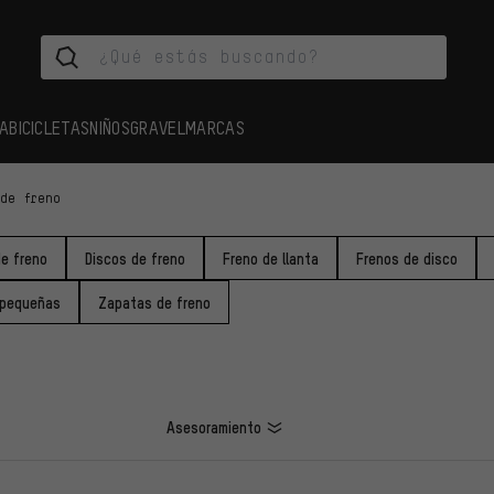
A
BICICLETAS
NIÑOS
GRAVEL
MARCAS
 de freno
de freno
Discos de freno
Freno de llanta
Frenos de disco
 pequeñas
Zapatas de freno
Asesoramiento
LOS