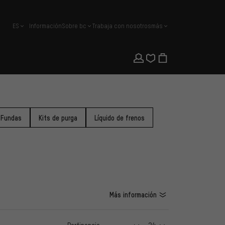
ES
Información
Sobre bc
Trabaja con nosotros
más
español
Fundas
Kits de purga
Líquido de frenos
Más información