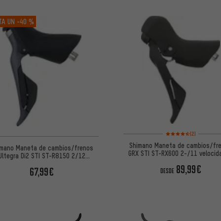
TA UN
-40 %
Valoración media: 4,5 
(2)
Shimano Maneta de cambios/fr
imano Maneta de cambios/frenos
GRX STI ST-RX600 2-/11 velocid
Ultegra Di2 STI ST-R8150 2/12
velocidades
89,99€
67,99€
DESDE