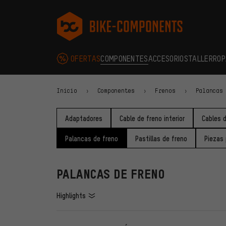
Saltar a la navegación principal
Saltar a la navegación de categorías
Saltar al contenido
Saltar a marcas y al boletín
Saltar al pie de página
bike-components.de Página de inicio
OFERTAS
COMPONENTES
ACCESORIOS
TALLER
ROP
Inicio
Componentes
Frenos
Palancas
Adaptadores
Cable de freno interior
Cables 
Palancas de freno
Pastillas de freno
Piezas
PALANCAS DE FRENO
Highlights
FILTROS
ARTÍCU