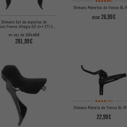
(6)
Shimano Manetas de frenos BL-
26,99€
DESDE
Shimano Set de manetas de
ios/frenos Ultegra Di2 d+t STI ST-
R8150 2/12 v.
en vez de
234,45€
201,99€
Valoración media: 4 d
(4)
Shimano Maneta de frenos BL-M
22,99€