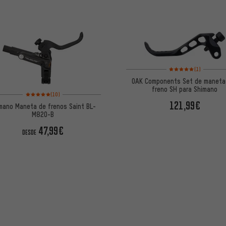
Valoración media: 5 de
(1)
OAK Components Set de maneta
freno SH para Shimano
Valoración media: 5 de 5 basada en 10 reseñas
(10)
121,99€
mano Maneta de frenos Saint BL-
M820-B
47,99€
DESDE