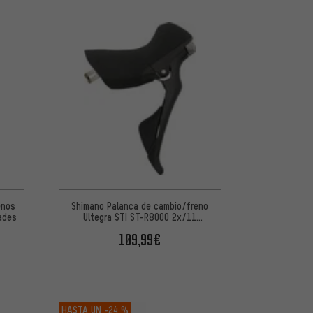
de 5 basada en 2 reseñas
enos
Shimano Palanca de cambio/freno
ades
Ultegra STI ST-R8000 2x/11
velocidades
109,99€
HASTA UN
-24 %