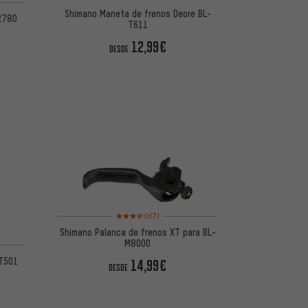
Shimano Maneta de frenos Deore BL-
R780
T611
12,99€
DESDE
Valoración media: 3,5 de 5 basada en 7 reseñas
(7)
Shimano Palanca de frenos XT para BL-
e 5 basada en 4 reseñas
M8000
T501
14,99€
DESDE