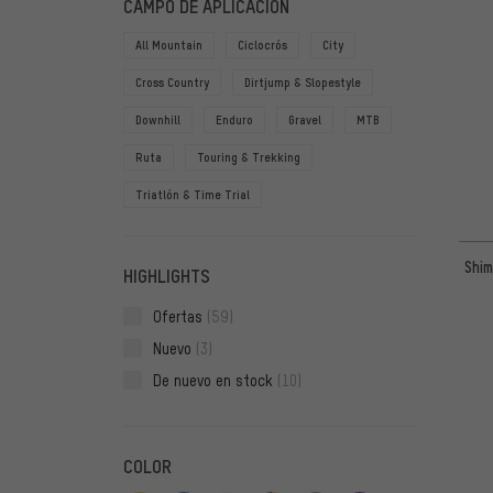
CAMPO DE APLICACIÓN
All Mountain
Ciclocrós
City
Cross Country
Dirtjump & Slopestyle
Downhill
Enduro
Gravel
MTB
Ruta
Touring & Trekking
Triatlón & Time Trial
Shim
HIGHLIGHTS
Ofertas
(59)
Nuevo
(3)
De nuevo en stock
(10)
COLOR