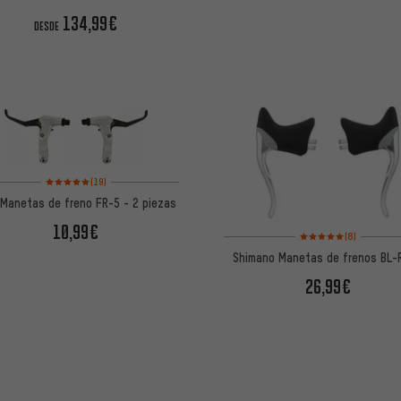
134,99€
DESDE
Valoración media: 5 de 5 basada en 19 reseñas
(19)
 Manetas de freno FR-5 - 2 piezas
10,99€
Valoración media: 5 de
(8)
Shimano Manetas de frenos BL-
26,99€