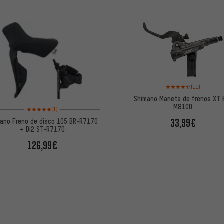
Valoración media: 4,5 
(11)
Shimano Maneta de frenos XT 
M8100
Valoración media: 5 de 5 basada en 1 reseñas
(1)
33,99€
ano Freno de disco 105 BR-R7170
+ Di2 ST-R7170
126,99€