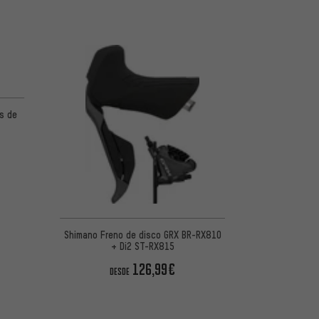
 5 basada en 1 reseñas
s de
Shimano Freno de disco GRX BR-RX810
+ Di2 ST-RX815
126,99€
DESDE