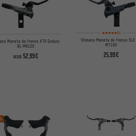
Valoración media: 5 de
(5)
Shimano Maneta de frenos SLX
ano Maneta de frenos XTR Enduro
M7100
BL-M9120
25,99€
52,99€
DESDE
 %
Valoración media: 5 de