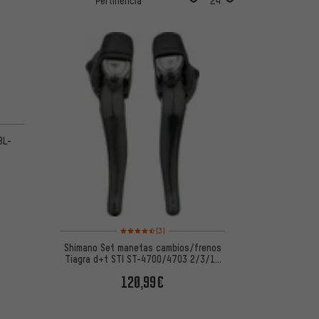
de 5 basada en 11 reseñas
BL-
Valoración media: 4,5 de 5 basada en 3 reseñas
(3)
Shimano Set manetas cambios/frenos
Tiagra d+t STI ST-4700/4703 2/3/10
velocid.
120,99€