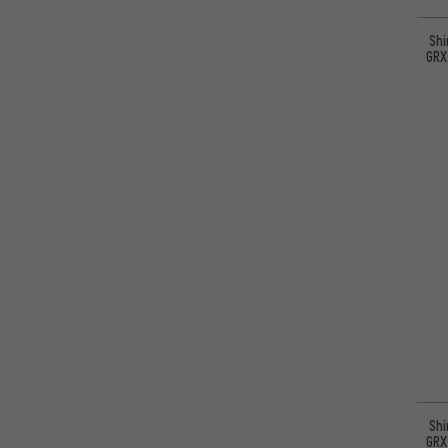
Sh
GRX
Sh
GRX