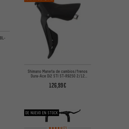
 5 basada en 5 reseñas
 BL-
Shimano Maneta de cambios/frenos
Dura-Ace Di2 STI ST-R9250 2/12
velocidades
126,99€
DE NUEVO EN STOCK
Valoración media: 4,5 de 5 basada en 7 reseñas
(7)
 5 basada en 6 reseñas