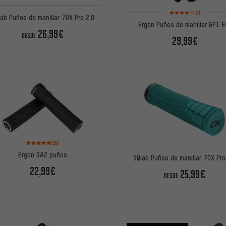
Valoración media: 4 d
(2)
lab Puños de manillar 7OX Pro 2.0
Ergon Puños de manillar GP1 E
26,99€
DESDE
29,99€
Valoración media: 5 de 5 basada en 26 reseñas
(26)
Ergon GA2 puños
SQlab Puños de manillar 7OX Pro
22,99€
25,99€
DESDE