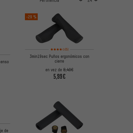
-29 %
Valoración media: 4 de 5 basada en 5 reseñas
(5)
 5 basada en 24 reseñas
3min19sec Puños ergonómicos con
cierre
censo
en vez de
8,40€
5,99€
je de