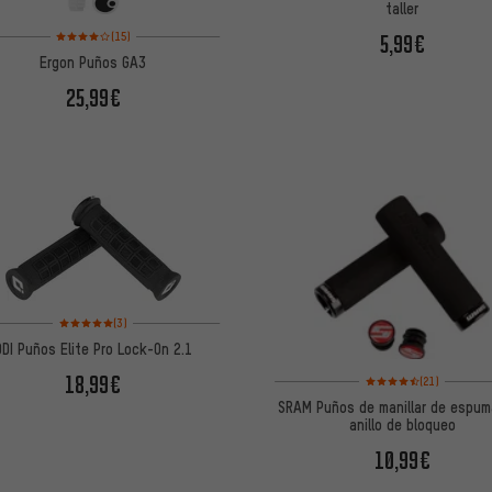
taller
Valoración media: 4 de 5 basada en 15 reseñas
(15)
5,99€
Ergon Puños GA3
25,99€
Valoración media: 5 de 5 basada en 3 reseñas
(3)
ODI Puños Elite Pro Lock-On 2.1
Valoración media: 4,5 
18,99€
(21)
SRAM Puños de manillar de espu
anillo de bloqueo
10,99€