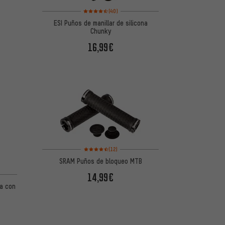
Valoración media: 4,5 de 5 basada en 40 reseñas
(40)
ESI Puños de manillar de silicona
Chunky
16,99€
Valoración media: 4,5 de 5 basada en 12 reseñas
(12)
SRAM Puños de bloqueo MTB
de 5 basada en 21 reseñas
14,99€
ma con