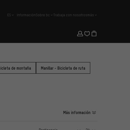
ES
Información
Sobre bc
Trabaja con nosotros
más
español
icicleta de montaña
Manillar - Bicicleta de ruta
Más información