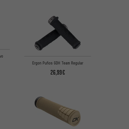
de 5 basada en 17 reseñas
vo
Ergon Puños GDH Team Regular
26,99€