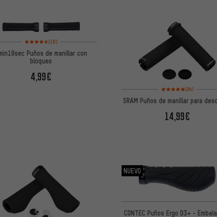
Valoración media: 4,5 de 5 basada en 10 reseñas
(10)
min19sec Puños de manillar con
bloqueo
4,99€
Valoración media: 5 de
(24)
SRAM Puños de manillar para des
14,99€
NUEVO
CONTEC Puños Ergo D3+ - Embala