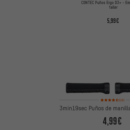
CONTEC Puños Ergo D3+ - Em
taller
5,99€
Valoración media: 4,
(10)
3min19sec Puños de manilla
4,99€