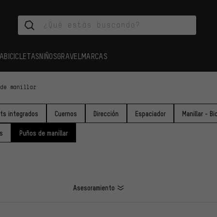
A
BICICLETAS
NIÑOS
GRAVEL
MARCAS
 de manillar
ts integrados
Cuernos
Dirección
Espaciador
Manillar - B
s
Puños de manillar
Asesoramiento
LOS