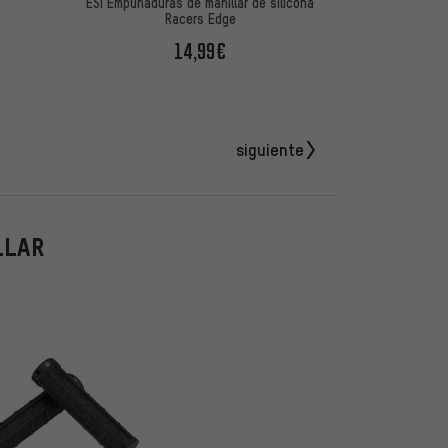
ESI Empuñaduras de manillar de silicona
Racers Edge
14,99€
siguiente
LLAR