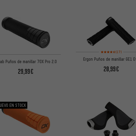
Valoración media: 4,5 
(17)
Ergon Puños de manillar GE1 E
lab Puños de manillar 7OX Pro 2.0
20,99€
29,99€
UEVO EN STOCK