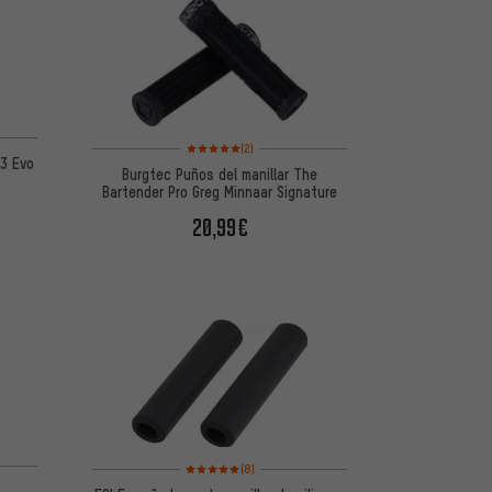
Valoración media: 5 de 5 basada en 2 reseñas
(2)
P3 Evo
Burgtec Puños del manillar The
Bartender Pro Greg Minnaar Signature
20,99€
 5 basada en 2 reseñas
Valoración media: 5 de 5 basada en 8 reseñas
(8)