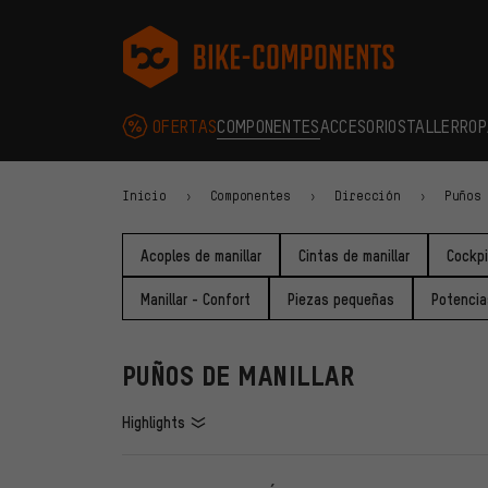
Saltar a la navegación principal
Saltar a la navegación de categorías
Saltar al contenido
Saltar a marcas y al boletín
Saltar al pie de página
bike-components.de Página de inicio
OFERTAS
COMPONENTES
ACCESORIOS
TALLER
ROP
Inicio
Componentes
Dirección
Puños
Acoples de manillar
Cintas de manillar
Cockpi
Manillar - Confort
Piezas pequeñas
Potencia
PUÑOS DE MANILLAR
Highlights
FILTROS
ARTÍCU