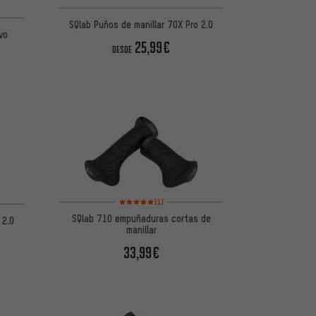
e 5 basada en 2 reseñas
SQlab Puños de manillar 7OX Pro 2.0
vo
25,99€
DESDE
Valoración media: 5 de 5 basada en 1 reseñas
(1)
SQlab 710 empuñaduras cortas de
 2.0
manillar
33,99€