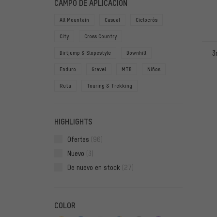
CAMPO DE APLICACIÓN
All Mountain
Casual
Ciclocrós
City
Cross Country
3
Dirtjump & Slopestyle
Downhill
Enduro
Gravel
MTB
Niños
Ruta
Touring & Trekking
HIGHLIGHTS
Ofertas
(96)
Nuevo
(3)
De nuevo en stock
(27)
COLOR