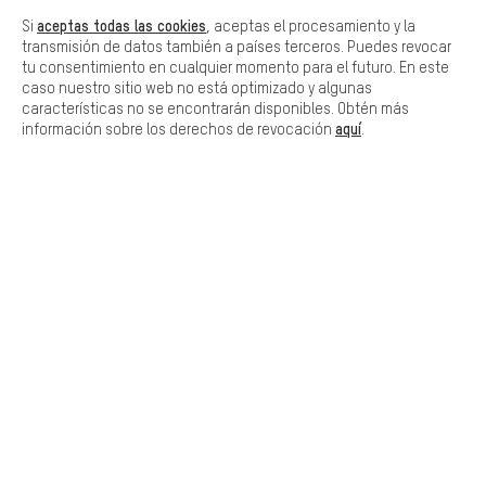
aceptas todas las cookies
Si
, aceptas el procesamiento y la
transmisión de datos también a países terceros. Puedes revocar
Permítenos asesorarte
tu consentimiento en cualquier momento para el futuro. En este
caso nuestro sitio web no está optimizado y algunas
características no se encontrarán disponibles. Obtén más
Llamada Programada
aquí
información sobre los derechos de revocación
.
Formulario de contacto
Nuestra política de privacidad
Idioma"
ES
EN
DE
FR
español
english
Deutsch
français
RESCINDIR EL CONTRATO
Comunidad de Aquisgrán
Programa de afiliados
Aviso Legal
Protección de datos
Condiciones Generales
Plataforma de reportes
Reciclaje de baterias