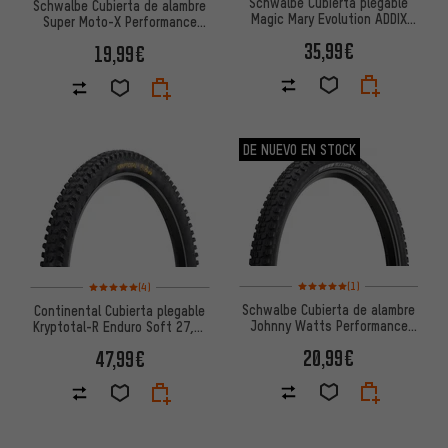
Schwalbe Cubierta plegable
Schwalbe Cubierta de alambre
Magic Mary Evolution ADDIX
Super Moto-X Performance
Soft Super Trail 27,5"
GreenGuard 27,5"
35,99€
19,99€
DE NUEVO EN STOCK
Valoración media: 5 de 5 basa
Valoración media: 5 de 5 basada en 4 reseñas
(1)
(4)
Schwalbe Cubierta de alambre
Continental Cubierta plegable
Johnny Watts Performance
Kryptotal-R Enduro Soft 27,5"
ADDIX GreenGuard DD 27,5"
Modelo 2023
20,99€
47,99€