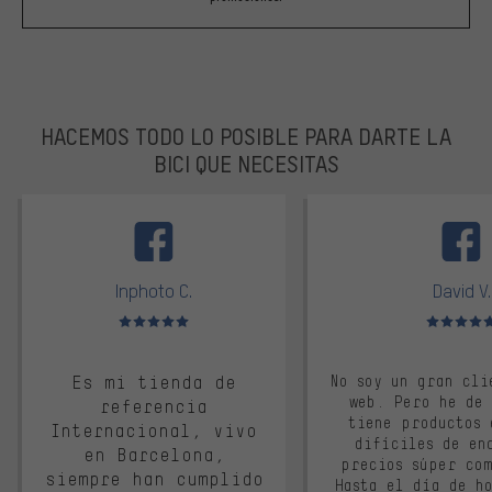
HACEMOS TODO LO POSIBLE PARA DARTE LA
BICI QUE NECESITAS
facebook
Inphoto C.
David V.
Valoración media: 5 de 5
Valoración m
Es mi tienda de
No soy un gran cli
web. Pero he de
referencia
tiene productos 
Internacional, vivo
difíciles de en
en Barcelona,
precios súper co
siempre han cumplido
Hasta el día de ho