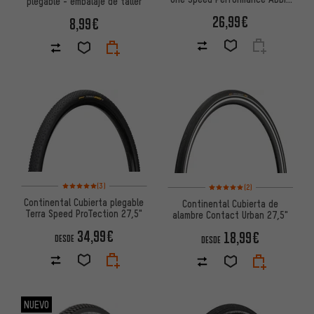
plegable - embalaje de taller
RaceGuard 27,5"
26,99€
8,99€
Valoración media: 5 de 5 basada en 3 reseñas
Valoración media: 5 de 5 basa
(3)
(2)
Continental Cubierta plegable
Continental Cubierta de
Terra Speed ProTection 27,5"
alambre Contact Urban 27,5"
34,99€
18,99€
DESDE
DESDE
NUEVO