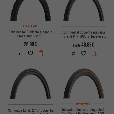
Valoración media: 5 de 5 basada en 4 reseñas
(4)
Continental Cubierta plegable
Continental Cubierta plegable
Cross King II 27,5"
Grand Prix 5000 S Tubeless
Ready 27,5"
20,99€
46,99€
DESDE
Valoración media: 5 de 5 basa
(3)
Schwalbe Cubierta plegable G-
Schwalbe Kojak 27,5" cubierta
One Speed Performance ADDIX