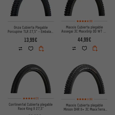
Valoración media: 4,5 de 5 ba
(9)
Maxxis Cubierta plegable
Onza Cubierta Plegable
Assegai 3C MaxxGrip DD WT TR
Porcupine TLR 27,5" - Embalaje
27,5"
de Taller
44,99€
13,99€
Valoración media: 4,5 de 5 basada en 3 reseñas
Valoración media: 4 de 5 basa
(3)
(6)
Continental Cubierta plegable
Maxxis Cubierta plegable
Race King II 27,5"
Minion DHR II+ 3C MaxxTerra
EXO+ WT TR 27,5+