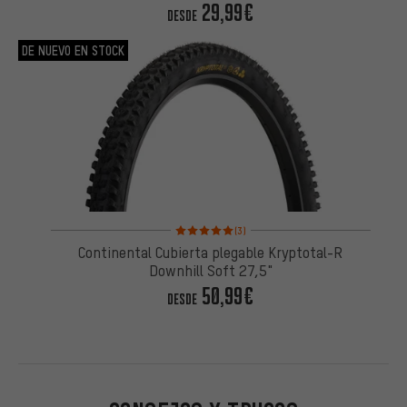
29,99€
DESDE
DE NUEVO EN STOCK
Valoración media: 5 de 5 basada en 3 reseñas
(3)
Continental Cubierta plegable Kryptotal-R
Downhill Soft 27,5"
50,99€
DESDE