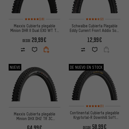
Valoración media: 5 de 5 basada en 18 reseñas
Valoración media: 4,5 de 5 ba
(18)
(2)
Maxxis Cubierta plegable
Schwalbe Cubierta Plegable
Minion DHR II Dual EXO WT TR
Eddy Current Front Addix Soft
27,5"
Super Trail 27,5"
29,99€
12,99€
DESDE
NUEVO
DE NUEVO EN STOCK
Valoración media: 5 de 5 basa
(3)
Continental Cubierta plegable
Maxxis Cubierta plegable
Kryptotal-R Downhill Soft
Minion DHX DH2 TR 3C
27,5"
MaxxGrip 27.5"
50,99€
64,99€
DESDE