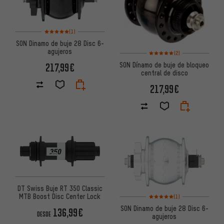
Valoración media: 5 de 5 basada en 1 reseñas
(1)
SON Dinamo de buje 28 Disc 6-
agujeros
Valoración media: 5 de 5 basa
(2)
SON Dínamo de buje de bloqueo
217,99€
central de disco
217,99€
DT Swiss Buje RT 350 Classic
Valoración media: 5 de 5 basa
MTB Boost Disc Center Lock
(1)
SON Dinamo de buje 28 Disc 6-
136,99€
DESDE
agujeros