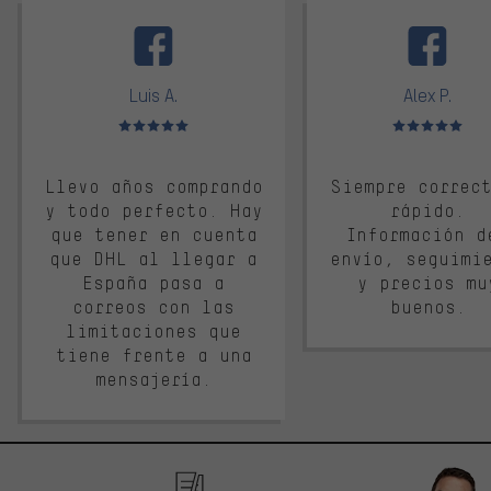
facebook
Luis A.
Alex P.
Valoración media: 5 de 5
Valoración media: 
Llevo años comprando
Siempre correc
y todo perfecto. Hay
rápido.
que tener en cuenta
Información d
que DHL al llegar a
envío, seguimi
España pasa a
y precios mu
correos con las
buenos.
limitaciones que
tiene frente a una
mensajería.