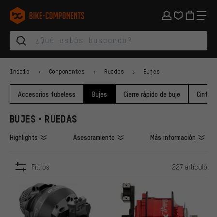
Saltar a la navegación principal
Saltar a la navegación de categorías
Saltar al contenido
Saltar a marcas y al boletín
Saltar al pie de página
bike-components.de Página de inicio
Inicio
Componentes
Ruedas
Bujes
Accesorios tubeless
Bujes
Cierre rápido de buje
Cinta p
BUJES • RUEDAS
Highlights
Asesoramiento
Más información
Filtros
227 artículo
ARTÍCULOS