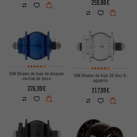
259,00€
Valoración media: 5 de 5 basada en 2 reseñas
(2)
Valoración media: 5 de 5 basa
(1)
SON Dínamo de buje de bloqueo
SON Dinamo de buje 28 Disc 6-
central de disco
agujeros
226,99€
217,99€