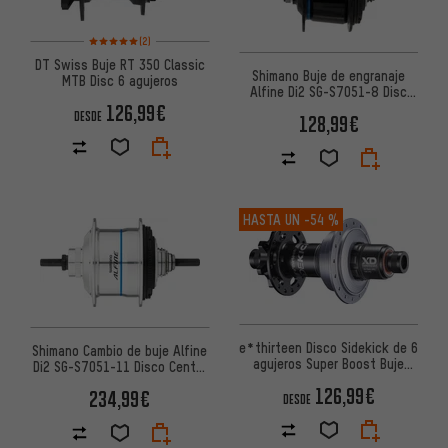
Valoración media: 5 de 5 basada en 2 reseñas
(2)
DT Swiss Buje RT 350 Classic
Shimano Buje de engranaje
MTB Disc 6 agujeros
Alfine Di2 SG-S7051-8 Disc
Center Lock
126,99€
DESDE
128,99€
HASTA UN
-54 %
e*thirteen Disco Sidekick de 6
Shimano Cambio de buje Alfine
agujeros Super Boost Buje
Di2 SG-S7051-11 Disco Center
trasero
Lock
126,99€
234,99€
DESDE