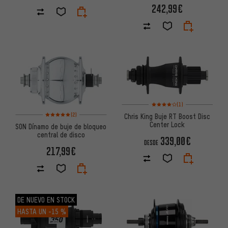
242,99€
Valoración media: 4 de 5 basa
(1)
Valoración media: 5 de 5 basada en 2 reseñas
(2)
Chris King Buje RT Boost Disc
Center Lock
SON Dínamo de buje de bloqueo
central de disco
339,00€
DESDE
217,99€
DE NUEVO EN STOCK
HASTA UN
-15 %