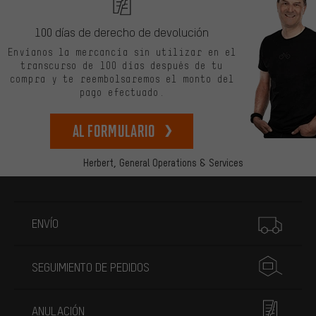
100 días de derecho de devolución
Envíanos la mercancía sin utilizar en el
transcurso de 100 días después de tu
compra y te reembolsaremos el monto del
pago efectuado.
Al formulario
Herbert,
General Operations & Services
Más información
ENVÍO
SEGUIMIENTO DE PEDIDOS
ANULACIÓN