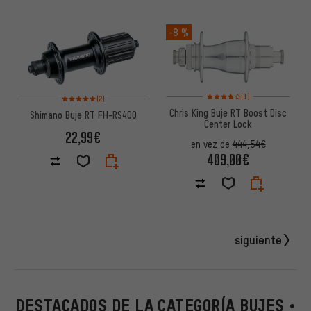
-8 %
Valoración media: 4 de 5 basa
Valoración media: 5 de 5 basada en 2 reseñas
(1)
(2)
Chris King Buje RT Boost Disc
Shimano Buje RT FH-RS400
Center Lock
22,99€
en vez de
444,54€
409,00€
siguiente
DESTACADOS DE LA CATEGORÍA BUJES •