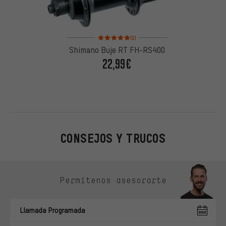
Valoración media: 5 de 5 basada en 2 reseñas
(2)
Shimano Buje RT FH-RS400
22,99€
CONSEJOS Y TRUCOS
Omitir opciones de contacto
Permítenos asesorarte
Llamada Programada