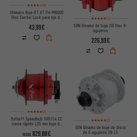
Valoración media: 4 de 5 basada en 8 reseñas
(8)
Shimano Buje RT XT FH-M8000
Disc Center Lock para eje de
Valoración media: 5 de 5 basa
(1)
cierre rápido
SON Dinamo de buje 28 Disc 6-
43,99€
agujeros
226,99€
Valoración media: 5 de 5 basada en 3 reseñas
(3)
Rohloff Speedhub 500/14 CC
Valoración media: 5 de 5 basa
(1)
cierre rápido 135 mm buje de
SON Dínamo de buje de disco
cambio
de 6 agujeros 28 15
829,00€
DESDE