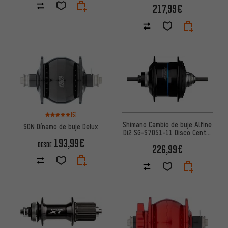
217,99€
Valoración media: 5 de 5 basada en 5 reseñas
(5)
Shimano Cambio de buje Alfine
SON Dínamo de buje Delux
Di2 SG-S7051-11 Disco Center
193,99€
Lock
DESDE
226,99€