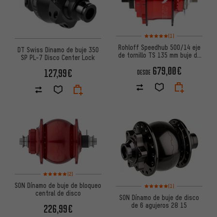
Valoración media: 5 de 5 basa
(1)
Rohloff Speedhub 500/14 eje
DT Swiss Dinamo de buje 350
de tornillo TS 135 mm buje de
SP PL-7 Disco Center Lock
engranaje
679,00€
127,99€
DESDE
Valoración media: 5 de 5 basada en 2 reseñas
(2)
Valoración media: 5 de 5 basa
SON Dínamo de buje de bloqueo
(1)
central de disco
SON Dínamo de buje de disco
de 6 agujeros 28 15
226,99€