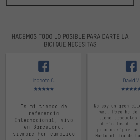
HACEMOS TODO LO POSIBLE PARA DARTE LA
BICI QUE NECESITAS
facebook
Inphoto C.
David V.
Valoración media: 5 de 5
Valoración m
Es mi tienda de
No soy un gran cli
web. Pero he de
referencia
tiene productos 
Internacional, vivo
difíciles de en
en Barcelona,
precios súper co
siempre han cumplido
Hasta el día de ho