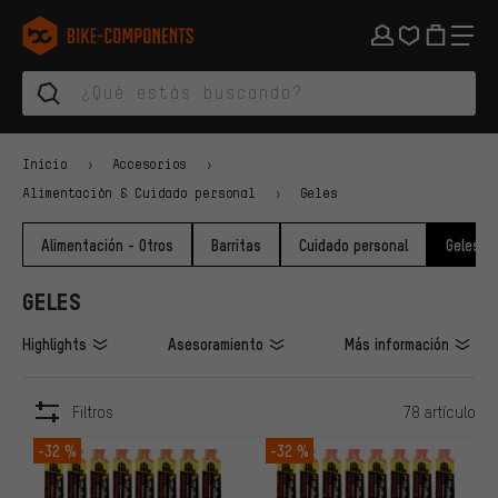
Saltar a la navegación principal
Saltar a la navegación de categorías
Saltar al contenido
Saltar a marcas y al boletín
Saltar al pie de página
bike-components.de Página de inicio
Inicio
Accesorios
Alimentación & Cuidado personal
Geles
Alimentación - Otros
Barritas
Cuidado personal
Geles
GELES
Highlights
Asesoramiento
Más información
Filtros
78 artículo
ARTÍCULOS
-32 %
-32 %