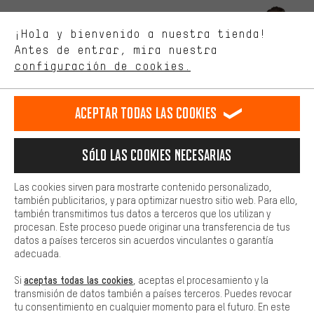
Mejor rendimiento
Estamos interesados en lo que buscas y necesitas en nuestra
Permítenos asesorarte
¡Hola y bienvenido a nuestra tienda!
tienda. Con las cookies de rendimiento, puedes influir en la mejora
de nuestro sitio web y nuestra oferta de la tienda con tu
Antes de entrar, mira nuestra
comportamiento de compra.
configuración de cookies.
Llamada Programada
Más confort
Formulario de contacto
Haga que su experiencia de compra sea más cómoda. Con las
Aceptar todas las cookies
cookies de comodidad, creamos enlaces a plataformas de redes
sociales. Esto nos permite proporcionarle más contenido e
Nuestra política de privacidad
información útiles. Además, tiene la opción de utilizar servicios
Idioma"
Sólo las cookies necesarias
adicionales que le ayudarán a encontrar los productos adecuados.
Por ejemplo, ofrecemos una función de chat para responder a las
ES
EN
DE
FR
preguntas de forma rápida y sencilla.
español
english
Deutsch
français
Las cookies sirven para mostrarte contenido personalizado,
también publicitarios, y para optimizar nuestro sitio web. Para ello,
Básica
también transmitimos tus datos a terceros que los utilizan y
Las cookies básicas aseguran que puedas usar nuestro sitio web.
procesan. Este proceso puede originar una transferencia de tus
RESCINDIR EL CONTRATO
Comunidad de Aquisgrán
Programa de afiliados
datos a países terceros sin acuerdos vinculantes o garantía
adecuada.
Aviso Legal
Protección de datos
Condiciones Generales
aceptas todas las cookies
Si
, aceptas el procesamiento y la
Plataforma de reportes
Reciclaje de baterias
transmisión de datos también a países terceros. Puedes revocar
tu consentimiento en cualquier momento para el futuro. En este
Configuración de las cookies
Ajusta el contraste