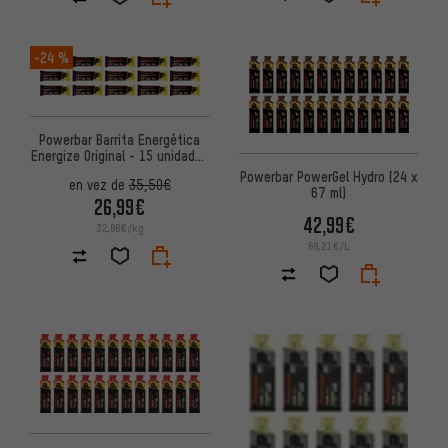
-24 %
Powerbar Barrita Energética
Energize Original - 15 unidades
(55g)
Powerbar PowerGel Hydro (24 x
en vez de
35,50€
67 ml)
26,99€
42,99€
32,66€/kg
69,21€/L