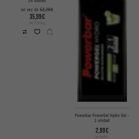
24 Sobres
en vez de
53,26€
35,99€
36,71€/kg
Powerbar PowerGel Hydro Gel -
1 unidad
2,99€
44,64€/L