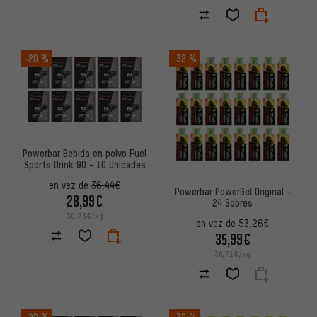
-20 %
-32 %
Powerbar Bebida en polvo Fuel
Sports Drink 90 - 10 Unidades
en vez de
36,44€
Powerbar PowerGel Original -
28,99€
24 Sobres
30,73€/kg
en vez de
53,26€
35,99€
36,71€/kg
-20 %
-32 %