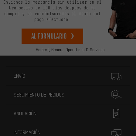
Envíanos la mercancía sin utilizar en el
transcurso de 100 días después de tu
compra y te reembolsaremos el monto del
pago efectuado.
Al formulario
Herbert,
General Operations & Services
Más información
ENVÍO
SEGUIMIENTO DE PEDIDOS
ANULACIÓN
INFORMACIÓN