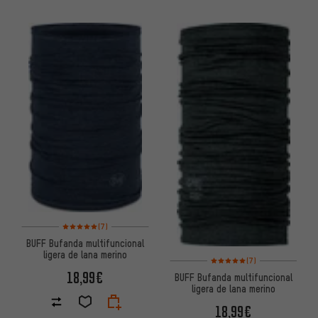
Valoración media: 5 de 5 basada en 7 reseñas
(7)
BUFF Bufanda multifuncional
ligera de lana merino
Valoración media: 5 de 5 basa
(7)
18,99€
BUFF Bufanda multifuncional
ligera de lana merino
18,99€