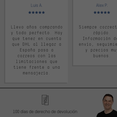
Luis A.
Alex P.
Valoración media: 5 de 5
Valoración media: 
Llevo años comprando
Siempre correc
y todo perfecto. Hay
rápido.
que tener en cuenta
Información d
que DHL al llegar a
envío, seguimi
España pasa a
y precios mu
correos con las
buenos.
limitaciones que
tiene frente a una
mensajería.
100 días de derecho de devolución