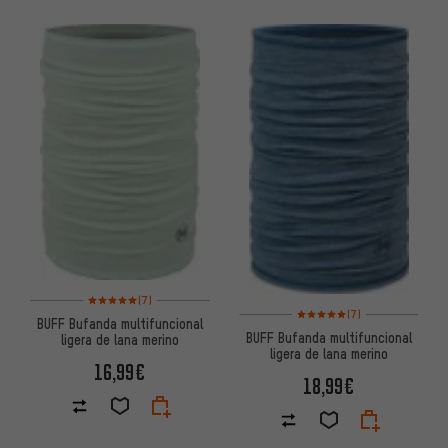
Valoración media: 5 de 5 basada en 7 reseñas
(7)
Valoración media: 5 de 5 basa
(7)
BUFF Bufanda multifuncional
BUFF Bufanda multifuncional
ligera de lana merino
ligera de lana merino
16,99€
18,99€