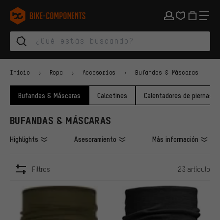
Saltar a la navegación principal
Saltar a la navegación de categorías
Saltar al contenido
Saltar a marcas y al boletín
Saltar al pie de página
bike-components.de Página de inicio
Inicio
Ropa
Accesorios
Bufandas & Máscaras
Bufandas & Máscaras
Calcetines
Calentadores de piernas & 
BUFANDAS & MÁSCARAS
Highlights
Asesoramiento
Más información
Filtros
23 artículo
ARTÍCULOS