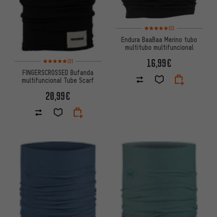
Valoración media: 5 de 5 basa
(2)
Endura BaaBaa Merino tubo
multitubo multifuncional
Valoración media: 5 de 5 basada en 2 reseñas
16,99€
(2)
FINGERSCROSSED Bufanda
multifuncional Tube Scarf
20,99€