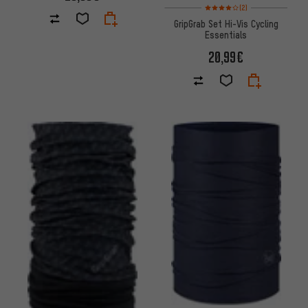
Valoración media: 4 de 5 basa
(2)
GripGrab Set Hi-Vis Cycling
Essentials
20,99€