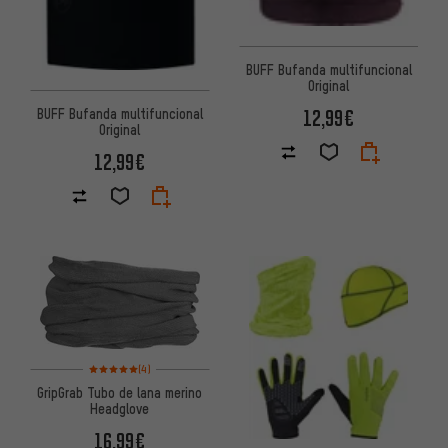
BUFF Bufanda multifuncional
Original
12,99€
BUFF Bufanda multifuncional
Original
12,99€
Valoración media: 5 de 5 basada en 4 reseñas
(4)
GripGrab Tubo de lana merino
Headglove
16,99€