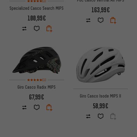
(1)
Specialized Casco Search MIPS
163,99€
100,99€
Valoración media: 5 de 5 basada en 1 reseñas
(1)
Giro Casco Radix MIPS
67,99€
Giro Casco Isode MIPS II
58,99€