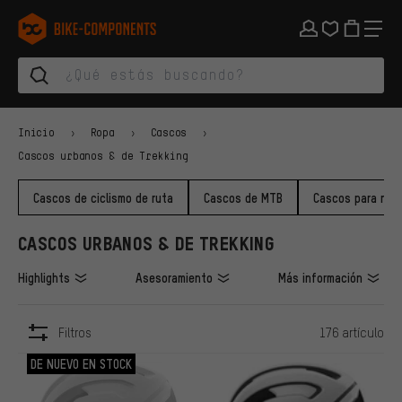
Saltar a la navegación principal
Saltar a la navegación de categorías
Saltar al contenido
Saltar a marcas y al boletín
Saltar al pie de página
bike-components.de Página de inicio
Inicio
Ropa
Cascos
Cascos urbanos & de Trekking
Cascos de ciclismo de ruta
Cascos de MTB
Cascos para niñ
CASCOS URBANOS & DE TREKKING
Highlights
Asesoramiento
Más información
Filtros
176 artículo
ARTÍCULOS
DE NUEVO EN STOCK