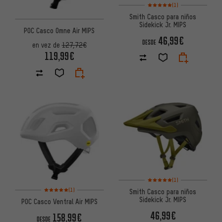
Valoración media: 5 de 5 basa
(1)
Smith Casco para niños
Sidekick Jr. MIPS
POC Casco Omne Air MIPS
46,99€
DESDE
en vez de
127,72€
119,99€
Valoración media: 5 de 5 basa
(1)
Valoración media: 5 de 5 basada en 1 reseñas
(1)
Smith Casco para niños
Sidekick Jr. MIPS
POC Casco Ventral Air MIPS
46,99€
158,99€
DESDE