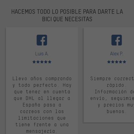
HACEMOS TODO LO POSIBLE PARA DARTE LA
BICI QUE NECESITAS
facebook
Luis A.
Alex P.
Valoración media: 5 de 5
Valoración media: 
Llevo años comprando
Siempre correc
y todo perfecto. Hay
rápido.
que tener en cuenta
Información d
que DHL al llegar a
envío, seguimi
España pasa a
y precios mu
correos con las
buenos.
limitaciones que
tiene frente a una
mensajería.