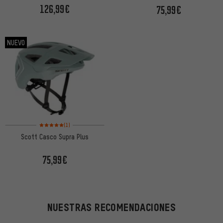
126,99€
75,99€
NUEVO
Valoración media: 5 de 5 basada en 1 reseñas
(1)
Scott Casco Supra Plus
75,99€
NUESTRAS RECOMENDACIONES