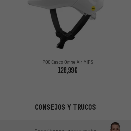
POC Casco Omne Air MIPS
120,99€
CONSEJOS Y TRUCOS
Omitir opciones de contacto