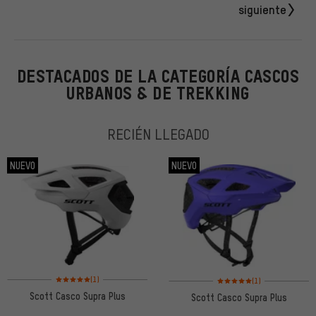
siguiente
DESTACADOS DE LA CATEGORÍA CASCOS
URBANOS & DE TREKKING
RECIÉN LLEGADO
NUEVO
NUEVO
Valoración media: 5 de 5 basada en 1 reseñas
Valoración media: 5 de 5 ba
(1)
(1)
Scott Casco Supra Plus
Scott Casco Supra Plus