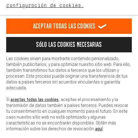
comportamiento de compra.
configuración de cookies.
Llamada Programada
Más confort
Formulario de contacto
Haga que su experiencia de compra sea más cómoda. Con las
Aceptar todas las cookies
cookies de comodidad, creamos enlaces a plataformas de redes
sociales. Esto nos permite proporcionarle más contenido e
Nuestra política de privacidad
información útiles. Además, tiene la opción de utilizar servicios
Idioma"
Sólo las cookies necesarias
adicionales que le ayudarán a encontrar los productos adecuados.
Por ejemplo, ofrecemos una función de chat para responder a las
ES
EN
DE
FR
preguntas de forma rápida y sencilla.
español
english
Deutsch
français
Las cookies sirven para mostrarte contenido personalizado,
también publicitarios, y para optimizar nuestro sitio web. Para ello,
Básica
también transmitimos tus datos a terceros que los utilizan y
Las cookies básicas aseguran que puedas usar nuestro sitio web.
procesan. Este proceso puede originar una transferencia de tus
RESCINDIR EL CONTRATO
Comunidad de Aquisgrán
Programa de afiliados
datos a países terceros sin acuerdos vinculantes o garantía
adecuada.
Aviso Legal
Protección de datos
Condiciones Generales
aceptas todas las cookies
Si
, aceptas el procesamiento y la
Plataforma de reportes
Reciclaje de baterias
transmisión de datos también a países terceros. Puedes revocar
tu consentimiento en cualquier momento para el futuro. En este
Configuración de las cookies
Ajusta el contraste
caso nuestro sitio web no está optimizado y algunas
características no se encontrarán disponibles. Obtén más
Todos los precios indicados son en euros e sin MwSt, más
aquí
información sobre los derechos de revocación
.
gastos de envío
Estados Unidos
a
.