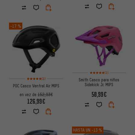
-17 %
Valoración media: 5 de 5 basa
(1)
Valoración media: 5 de 5 basada en 1 reseñas
(1)
Smith Casco para niños
Sidekick Jr. MIPS
POC Casco Ventral Air MIPS
50,99€
en vez de
152,93€
126,99€
HASTA UN
-13 %