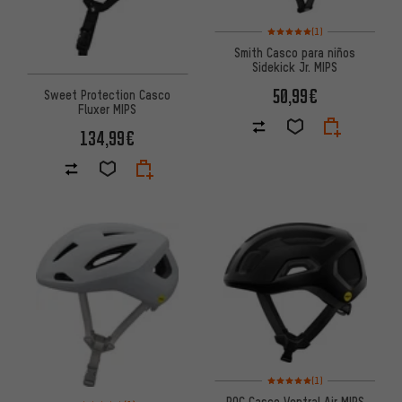
Valoración media: 5 de 5 basa
(1)
Smith Casco para niños
Sidekick Jr. MIPS
50,99€
Sweet Protection Casco
Fluxer MIPS
134,99€
Valoración media: 5 de 5 basa
(1)
POC Casco Ventral Air MIPS
Valoración media: 5 de 5 basada en 1 reseñas