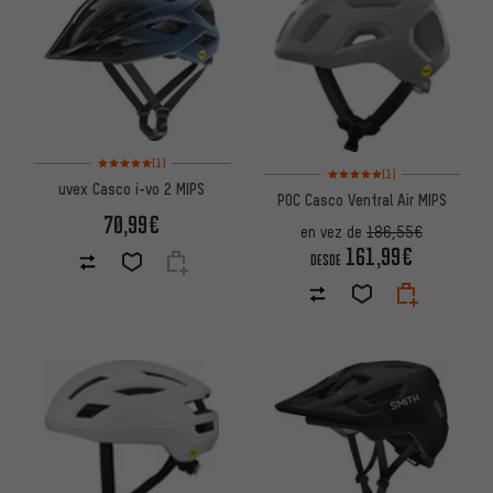
Valoración media: 5 de 5 basada en 1 reseñas
(1)
Valoración media: 5 de 5 basa
(1)
uvex Casco i-vo 2 MIPS
POC Casco Ventral Air MIPS
70,99€
en vez de
186,55€
161,99€
DESDE