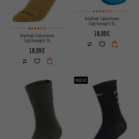
Valoración media: 4,5 de 5 ba
(5)
GripGrab Calcetines
Lightweight SL
Valoración media: 4,5 de 5 basada en 5 reseñas
(5)
10,99€
GripGrab Calcetines
Lightweight SL
10,99€
NUEVO