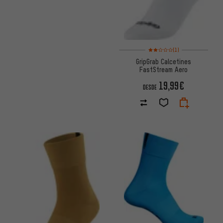
Valoración media: 2 de 5 basa
(1)
GripGrab Calcetines
FastStream Aero
19,99€
DESDE