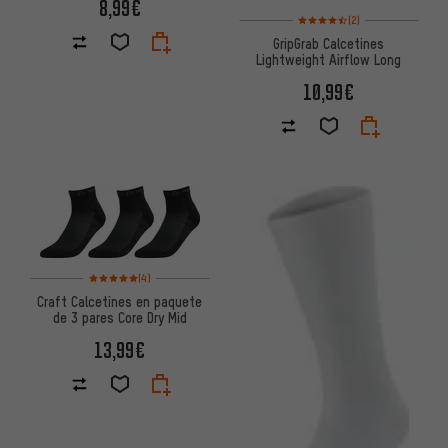
8,99€
Valoración media: 4,5 de 5 ba
(2)
GripGrab Calcetines
Lightweight Airflow Long
10,99€
Valoración media: 5 de 5 basada en 4 reseñas
(4)
Craft Calcetines en paquete
de 3 pares Core Dry Mid
13,99€