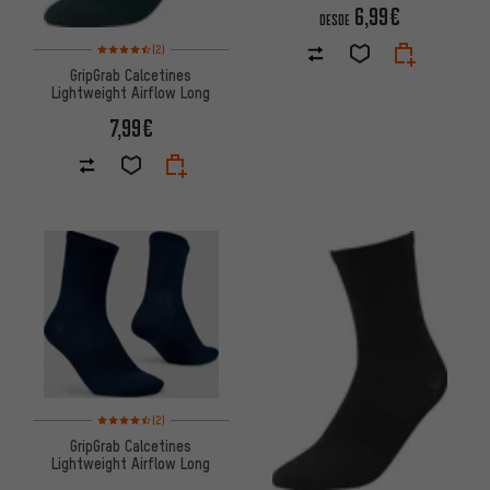
6,99€
DESDE
Valoración media: 4,5 de 5 basada en 2 reseñas
(2)
GripGrab Calcetines
Lightweight Airflow Long
7,99€
Valoración media: 4,5 de 5 basada en 2 reseñas
(2)
GripGrab Calcetines
Lightweight Airflow Long