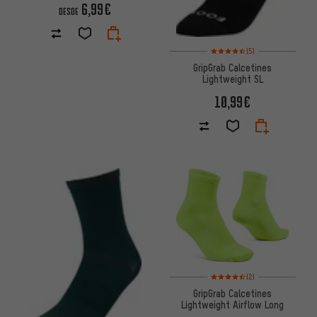
6,99€
DESDE
Valoración media: 4,5 de 5 ba
(5)
GripGrab Calcetines
Lightweight SL
10,99€
Valoración media: 4,5 de 5 ba
(2)
GripGrab Calcetines
Lightweight Airflow Long