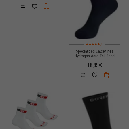
Valoración media: 5 de 5 basa
(1)
Specialized Calcetines
Hydrogen Aero Tall Road
10,99€