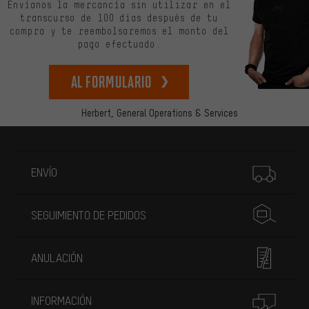
Envíanos la mercancía sin utilizar en el
transcurso de 100 días después de tu
compra y te reembolsaremos el monto del
pago efectuado.
Al formulario
Herbert,
General Operations & Services
Más información
ENVÍO
SEGUIMIENTO DE PEDIDOS
ANULACIÓN
INFORMACIÓN