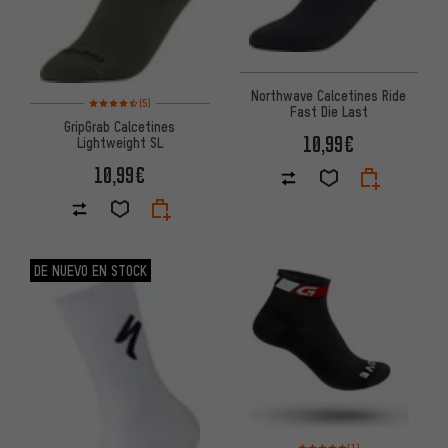
Northwave Calcetines Ride
Valoración media: 4,5 de 5 basada en 5 reseñas
(5)
Fast Die Last
GripGrab Calcetines
10,99€
Lightweight SL
10,99€
DE NUEVO EN STOCK
Valoración media: 5 de 5 basa
(1)