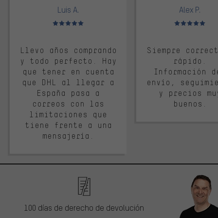
Luis A.
Alex P.
Valoración media: 5 de 5
Valoración media: 
Llevo años comprando
Siempre correc
y todo perfecto. Hay
rápido.
que tener en cuenta
Información d
que DHL al llegar a
envío, seguimi
España pasa a
y precios mu
correos con las
buenos.
limitaciones que
tiene frente a una
mensajería.
100 días de derecho de devolución