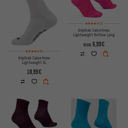
Valoración media: 4,5 de 5 ba
(2)
GripGrab Calcetines
Lightweight Airflow Long
6,99€
DESDE
Valoración media: 4,5 de 5 basada en 5 reseñas
(5)
GripGrab Calcetines
Lightweight SL
10,99€