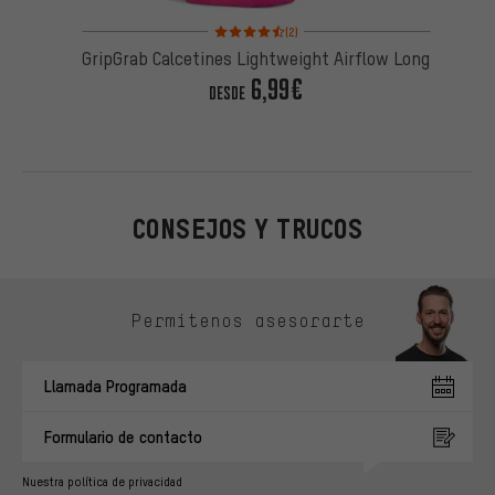
Valoración media: 4,5 de 5 basada en 2 reseñas
(2)
GripGrab Calcetines Lightweight Airflow Long
6,99€
DESDE
CONSEJOS Y TRUCOS
Omitir opciones de contacto
Permítenos asesorarte
Llamada Programada
Formulario de contacto
Nuestra política de privacidad