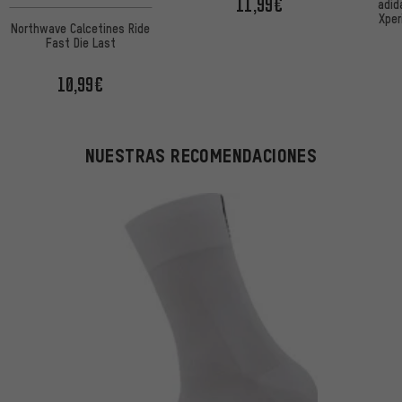
11,99€
adid
Xper
Northwave Calcetines Ride
Fast Die Last
10,99€
NUESTRAS RECOMENDACIONES