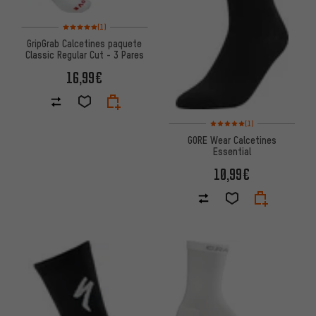
Valoración media: 5 de 5 basada en 1 reseñas
(1)
GripGrab Calcetines paquete
Classic Regular Cut - 3 Pares
16,99€
Valoración media: 5 de 5 basa
(1)
GORE Wear Calcetines
Essential
10,99€