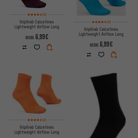
Valoración media: 4,5 de 5 basada en 2 reseñas
(2)
Valoración media: 4,5 de 5 ba
GripGrab Calcetines
(2)
Lightweight Airflow Long
GripGrab Calcetines
Lightweight Airflow Long
6,99€
DESDE
6,99€
DESDE
Valoración media: 4,5 de 5 basada en 2 reseñas
(2)
GripGrab Calcetines
Lightweight Airflow Long