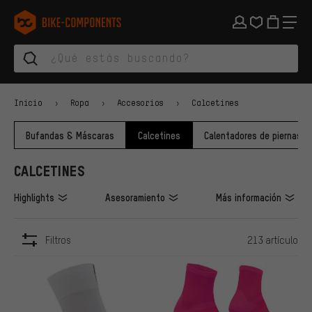
Saltar a la navegación principal
Saltar a la navegación de categorías
Saltar al contenido
Saltar a marcas y al boletín
Saltar al pie de página
bike-components.de Página de inicio
Inicio
Ropa
Accesorios
Calcetines
Bufandas & Máscaras
Calcetines
Calentadores de piernas & 
CALCETINES
Highlights
Asesoramiento
Más información
Filtros
213 artículo
ARTÍCULOS