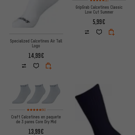
GripGrab Calcetines Classic
Low Cut Summer
5,99€
Specialized Calcetines Air Tall
Logo
14,99€
Valoración media: 5 de 5 basada en 4 reseñas
(4)
Craft Calcetines en paquete
de 3 pares Core Dry Mid
13,99€