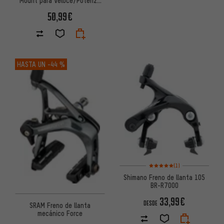
11
50,99€
HASTA UN
-44 %
Valoración media: 5 de 5 basa
(1)
Shimano Freno de llanta 105
BR-R7000
33,99€
DESDE
SRAM Freno de llanta
mecánico Force