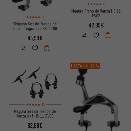
Valoración media: 5 de 5 basa
(1)
Magura Freno de llanta HS 11
EVO2
Valoración media: 5 de 5 basada en 1 reseñas
(1)
42,99€
Shimano Set de frenos de
llanta Tiagra d+t BR-4700
45,99€
HASTA UN
-16 %
Valoración media: 5 de 5 basada en 2 reseñas
(2)
Magura Set de frenos de
llanta d+t HS 11 EVO2
82,99€