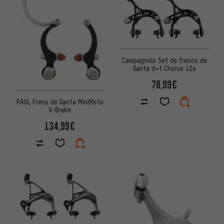
Campagnolo Set de frenos de
llanta d+t Chorus 12s
70,99€
PAUL Freno de llanta MiniMoto
V-Brake
134,99€