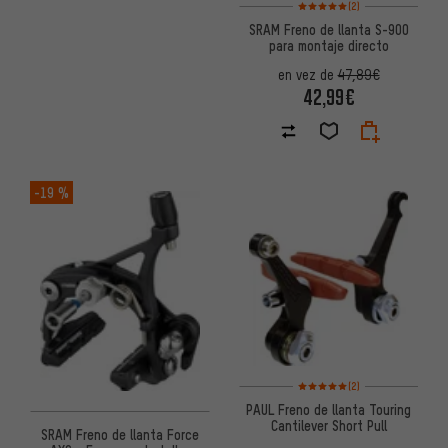
Valoración media: 5 de 5 basa
(2)
SRAM Freno de llanta S-900
para montaje directo
en vez de
47,89€
42,99€
-19 %
Valoración media: 5 de 5 basa
(2)
PAUL Freno de llanta Touring
Cantilever Short Pull
SRAM Freno de llanta Force