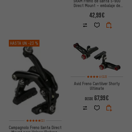
SRAM Freno de llanta S-900
Direct Mount – embalaje de
taller
42,99€
HASTA UN
-23 %
Valoración media: 4 de 5 basa
(12)
Avid Freno Cantilver Shorty
Ultimate
67,99€
DESDE
Valoración media: 5 de 5 basada en 1 reseñas
(1)
Campagnolo Freno llanta Direct
Mount para Veloce/Potenza