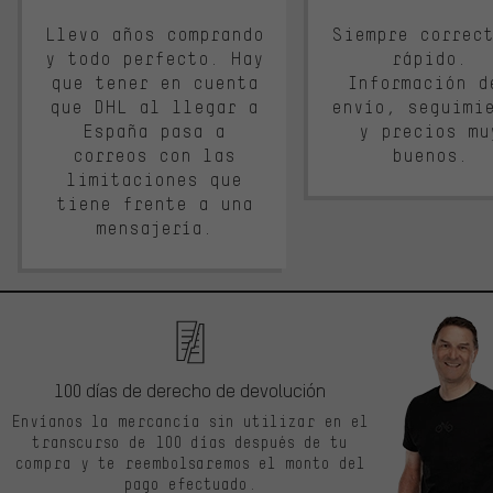
Llevo años comprando
Siempre correc
y todo perfecto. Hay
rápido.
que tener en cuenta
Información d
que DHL al llegar a
envío, seguimi
España pasa a
y precios mu
correos con las
buenos.
limitaciones que
tiene frente a una
mensajería.
100 días de derecho de devolución
Envíanos la mercancía sin utilizar en el
transcurso de 100 días después de tu
compra y te reembolsaremos el monto del
pago efectuado.