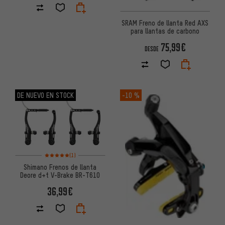
SRAM Freno de llanta Red AXS
para llantas de carbono
75,99€
DESDE
DE NUEVO EN STOCK
-10 %
Valoración media: 5 de 5 basada en 1 reseñas
(1)
Shimano Frenos de llanta
Deore d+t V-Brake BR-T610
36,99€