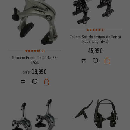
Valoración media: 5 de 5 basa
(1)
Tektro Set de frenos de llanta
R559 long (d+t)
45,99€
Valoración media: 5 de 5 basada en 11 reseñas
(11)
Shimano Freno de llanta BR-
R451
19,99€
DESDE