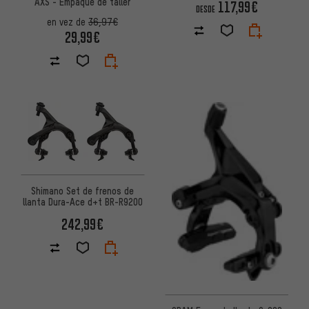
AXS - Empaque de taller
117,99€
DESDE
en vez de
36,97€
29,99€
Shimano Set de frenos de
llanta Dura-Ace d+t BR-R9200
242,99€