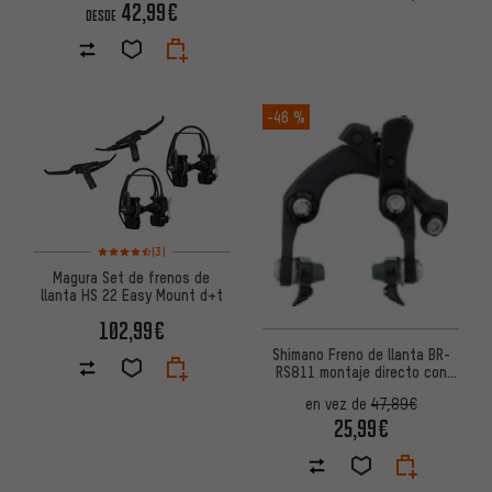
42,99€
DESDE
-46 %
Valoración media: 4,5 de 5 basada en 3 reseñas
(3)
Magura Set de frenos de
llanta HS 22 Easy Mount d+t
102,99€
Shimano Freno de llanta BR-
RS811 montaje directo con
R55C4 p. llantas carbono
en vez de
47,89€
25,99€