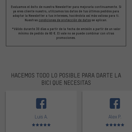
Evaluamos el éxito de nuestra Newsletter para mejorarla continuamente. Si
ya eres cliente nuestro, utilizamos los datos de tus últimos pedidos para
adaptar la Newsletter a tus intereses, haciéndola así más valiosa para ti.
Nuestras
condiciones de protección de datos
se aplican.
*Válido durante 30 días a partir de la fecha de emisión a partir de un valor
mínimo de pedido de 60 €. El vale no se puede combinar con otras
promociones.
HACEMOS TODO LO POSIBLE PARA DARTE LA
BICI QUE NECESITAS
facebook
Luis A.
Alex P.
Valoración media: 5 de 5
Valoración media: 