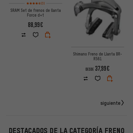
Valoración media: 4,5 de 5 basada en 3 reseñas
(3)
SRAM Set de frenos de llanta
Force d+t
88,99€
Shimano Freno de Llanta BR-
R561
37,99€
DESDE
siguiente
DESTACADOS DE LA CATEGORÍA FRENO