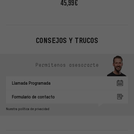
45,99€
CONSEJOS Y TRUCOS
Omitir opciones de contacto
Permítenos asesorarte
Llamada Programada
Formulario de contacto
Nuestra política de privacidad