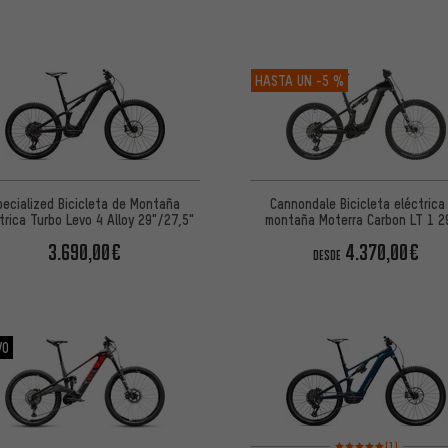
HASTA UN
-5 %
pecialized Bicicleta de Montaña
Cannondale Bicicleta eléctrica
trica Turbo Levo 4 Alloy 29"/27,5"
montaña Moterra Carbon LT 1 2
27,5"
3.690,00€
4.370,00€
DESDE
VO
Valoración media: 5 de
(1)