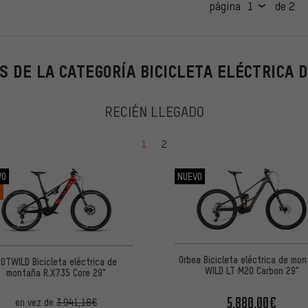
página
de 2
S DE LA CATEGORÍA BICICLETA ELÉCTRICA 
RECIÉN LLEGADO
ir a la página
ir a la página
1
2
VO
NUEVO
%
Orbea Bicicleta eléctrica de mo
WILD Bicicleta eléctrica de
WILD LT M20 Carbon 29"
montaña R.X735 Core 29"
5.880,00€
en vez de
3.941,18€