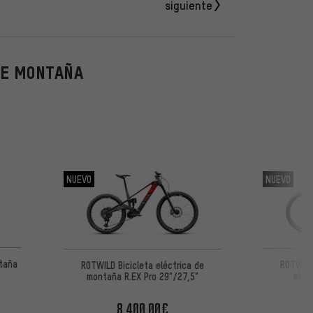
siguiente
DE MONTAÑA
NUEVO
NUEVO
ntaña
ROTWILD
ROTWILD Bicicleta eléctrica de
eléc
montaña R.EX Pro 29"/27,5"
8.400,00€