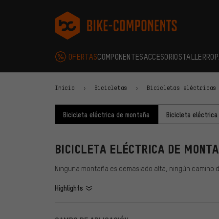
Saltar a la navegación principal
Saltar a la navegación de categorías
Saltar al contenido
Saltar a marcas y al boletín
Saltar al pie de página
bike-components.de Página de inicio
OFERTAS
COMPONENTES
ACCESORIOS
TALLER
ROP
Inicio
Bicicletas
Bicicletas eléctricas
Bicicleta eléctrica de montaña
Bicicleta eléctrica
BICICLETA ELÉCTRICA DE MONT
Ninguna montaña es demasiado alta, ningún camino dema
Highlights
FILTROS
ARTÍCU