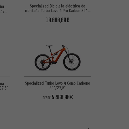
Specialized Bicicleta eléctrica de
aña
montaña Turbo Levo 4 Pro Carbon 29" /
loy
27,5"
10.080,00€
Specialized Turbo Levo 4 Comp Carbono
aña
29"/27,5"
27,5"
5.460,00€
DESDE