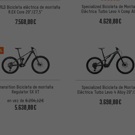
Specialized Bicicleta de Mont
ILD Bicicleta eléctrica de montaña
Eléctrica Turbo Levo 4 Comp Al
R.EX Core 29"/27,5"
29"/27,5"
4.620,00€
7.560,00€
 %
ransition Bicicleta de montaña
Specialized Bicicleta de Mont
Regulator SX XT
Eléctrica Turbo Levo 4 Alloy 29"/
3.690,00€
en vez de
6.294,12€
5.630,00€