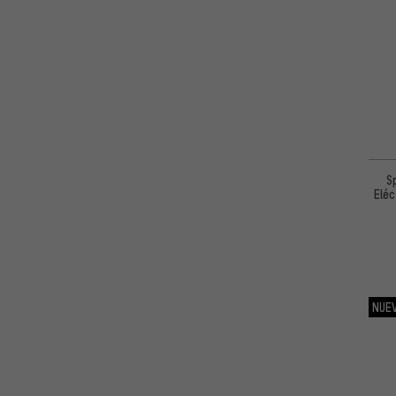
144mm
(1)
162mm
(1)
140mm
(1)
S
Eléc
NUE