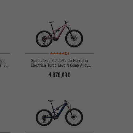
Valoración media: 5 de 5 basada en 1 reseñas
(1)
 de
Specialized Bicicleta de Montaña
9" /
Eléctrica Turbo Levo 4 Comp Alloy
29"/27,5"
4.870,00€
 5 basada en 1 reseñas