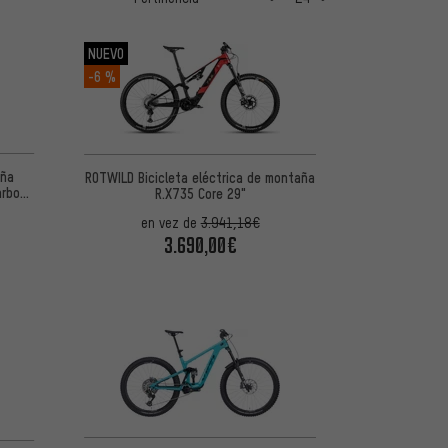
NUEVO
-6 %
aña
ROTWILD Bicicleta eléctrica de montaña
arbon
R.X735 Core 29"
en vez de
3.941,18€
3.690,00€
 5 basada en 1 reseñas