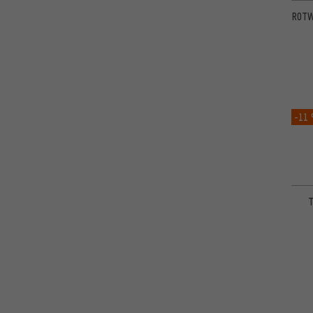
ROTW
-11
T