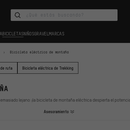
A
BICICLETAS
NIÑOS
GRAVEL
MARCAS
Bicicleta eléctrica de montaña
 de ruta
Bicicleta eléctrica de Trekking
AÑA
siado lejano: ¡la bicicleta de montaña eléctrica despierta el potencial
Asesoramiento
LOS