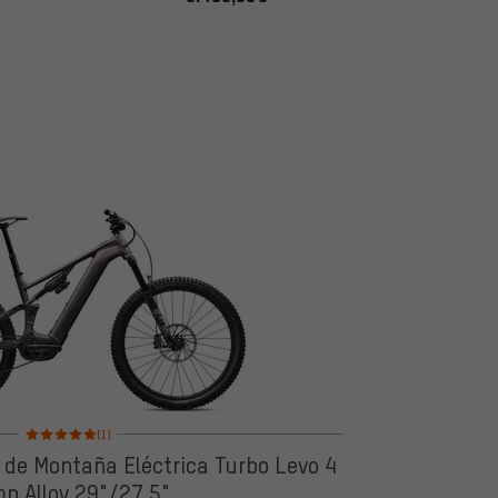
Valoración media: 5 de 5 basada en 1 reseñas
(1)
a de Montaña Eléctrica Turbo Levo 4
p Alloy 29"/27,5"