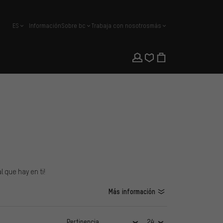
ES
Información
Sobre bc
Trabaja con nosotros
más
español
 que hay en ti!
Más información