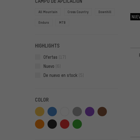
CAMPO DE APLICACIÓN
All Mountain
Cross Country
Downhill
NUE
Enduro
MTB
HIGHLIGHTS
Ofertas
(17)
Nuevo
(6)
De nuevo en stock
(5)
COLOR