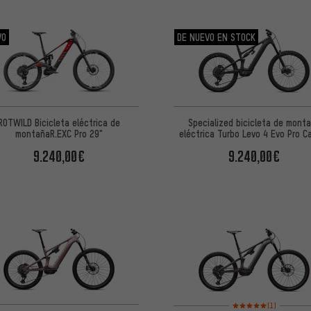
VO
DE NUEVO EN STOCK
Specialized bicicleta de mont
ROTWILD Bicicleta eléctrica de
eléctrica Turbo Levo 4 Evo Pro C
montañaR.EXC Pro 29"
29"/27,5"
9.240,00€
9.240,00€
Valoración media: 5 de
(1)