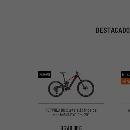
DESTACADO
NUEVO
NUE
-6 
ROTWILD Bicicleta eléctrica de
ROT
montañaR.EXC Pro 29"
9.240,00€