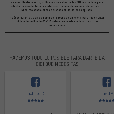
ya eres cliente nuestro, utilizamos los datos de tus últimos pedidos para
adaptar la Newsletter a tus intereses, haciéndola así más valiosa para ti.
Nuestras
condiciones de protección de datos
se aplican.
*Válido durante 30 días a partir de la fecha de emisión a partir de un valor
mínimo de pedido de 60 €. El vale no se puede combinar con otras
promociones.
HACEMOS TODO LO POSIBLE PARA DARTE LA
BICI QUE NECESITAS
facebook
Inphoto C.
David V.
Valoración media: 5 de 5
Valoración m