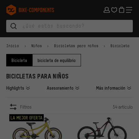
Saltar a la navegación principal
Saltar a la navegación de categorías
Saltar al contenido
Saltar a marcas y al boletín
Saltar al pie de página
bike-components.de Página de inicio
Inicio
Niños
Bicicletas para niños
Bicicleta
Bicicleta
bicicleta de equilibrio
BICICLETAS PARA NIÑOS
Highlights
Asesoramiento
Más información
Filtros
54 artículo
ARTÍCULOS
LA MEJOR OFERTA