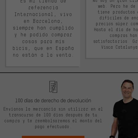
Es mi tienda de
No soy un gran cli
web. Pero he de
referencia
tiene productos 
Internacional, vivo
difíciles de en
en Barcelona,
precios súper co
siempre han cumplido
Hasta el día de ho
y he podido comprar
compras han
cosas para mis
satisfactorios. G
Visca Cataluny
bicis, que en España
no están a la venta.
100 días de derecho de devolución
Envíanos la mercancía sin utilizar en el
transcurso de 100 días después de tu
compra y te reembolsaremos el monto del
pago efectuado.