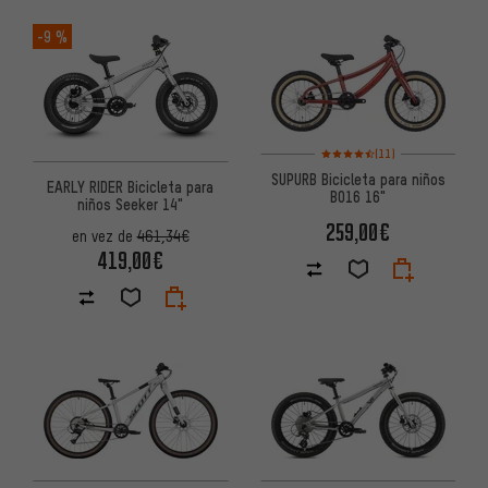
-9 %
Valoración media: 4,5 de 5 bas
(11)
SUPURB Bicicleta para niños
EARLY RIDER Bicicleta para
BO16 16"
niños Seeker 14"
259,00€
en vez de
461,34€
419,00€