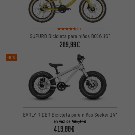
Valoración media: 4,5 de 5 basada en 11 reseñas
(11)
SUPURB Bicicleta para niños BO16 16"
209,99€
-9 %
EARLY RIDER Bicicleta para niños Seeker 14"
en vez de
461,34€
419,00€