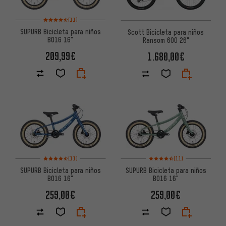
Valoración media: 4,5 de 5 basada en 11 reseñas
(11)
SUPURB Bicicleta para niños
Scott Bicicleta para niños
BO16 16"
Ransom 600 26"
209,99€
1.680,00€
Valoración media: 4,5 de 5 basada en 11 reseñas
Valoración media: 4,5 de 5 bas
(11)
(11)
SUPURB Bicicleta para niños
SUPURB Bicicleta para niños
BO16 16"
BO16 16"
259,00€
259,00€