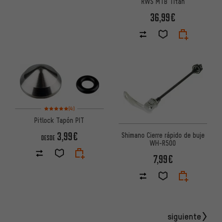
RWS MTB Titan
36,99€
Valoración media: 5 de 5 basada en 4 reseñas
(4)
Pitlock Tapón PIT
3,99€
Shimano Cierre rápido de buje
DESDE
WH-R500
7,99€
siguiente