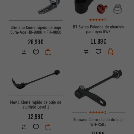
Valoración media: 5 de 5 basa
(3)
DT Swiss Palanca de aluminio
Shimano Cierre rápido de buje
para ejes RWS
Dura-Ace HB-9000 / FH-9000
11,99€
28,99€
Mavic Cierre rápido de buje de
aluminio Level 1
Valoración media: 5 de 5 basa
(1)
12,99€
Shimano Cierre rápido de buje
WH-R501