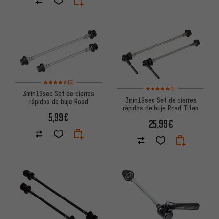
Valoración media: 4,5 de 5 basada en 5 reseñas
(5)
Valoración media: 5 de 5 basa
(5)
3min19sec Set de cierres
3min19sec Set de cierres
rápidos de buje Road
rápidos de buje Road Titan
5,99€
25,99€