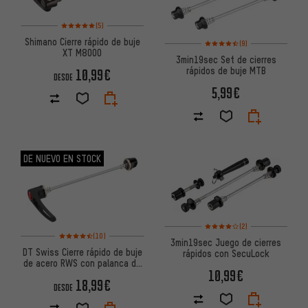
Valoración media: 5 de 5 basada en 5 reseñas
(5)
Shimano Cierre rápido de buje
Valoración media: 4,5 de 5 ba
(9)
XT M8000
3min19sec Set de cierres
rápidos de buje MTB
10,99€
DESDE
5,99€
DE NUEVO EN STOCK
Valoración media: 4 de 5 basa
(2)
Valoración media: 4,5 de 5 basada en 10 reseñas
(10)
3min19sec Juego de cierres
DT Swiss Cierre rápido de buje
rápidos con SecuLock
de acero RWS con palanca de
10,99€
aluminio
18,99€
DESDE