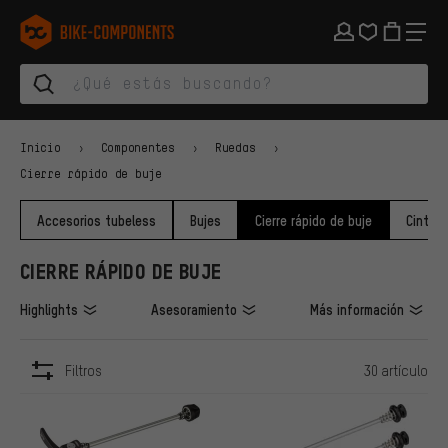
Saltar a la navegación principal
Saltar a la navegación de categorías
Saltar al contenido
Saltar a marcas y al boletín
Saltar al pie de página
bike-components.de Página de inicio
Inicio
Componentes
Ruedas
Cierre rápido de buje
Accesorios tubeless
Bujes
Cierre rápido de buje
Cinta p
CIERRE RÁPIDO DE BUJE
Highlights
Asesoramiento
Más información
Filtros
30 artículo
ARTÍCULOS