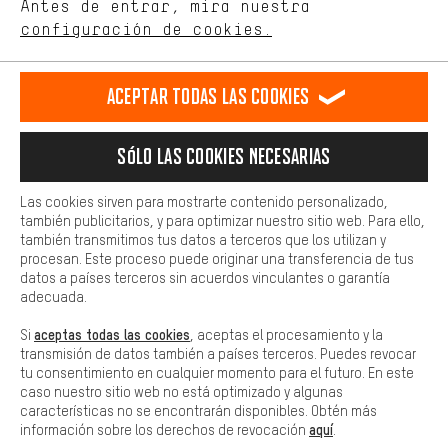
de nuestro sitio web y nuestra oferta de la tienda con tu
Antes de entrar, mira nuestra
comportamiento de compra.
configuración de cookies.
Llamada Programada
Más confort
Formulario de contacto
Haga que su experiencia de compra sea más cómoda. Con las
Aceptar todas las cookies
cookies de comodidad, creamos enlaces a plataformas de redes
sociales. Esto nos permite proporcionarle más contenido e
Nuestra política de privacidad
información útiles. Además, tiene la opción de utilizar servicios
Idioma"
Sólo las cookies necesarias
adicionales que le ayudarán a encontrar los productos adecuados.
Por ejemplo, ofrecemos una función de chat para responder a las
ES
EN
DE
FR
preguntas de forma rápida y sencilla.
español
english
Deutsch
français
Las cookies sirven para mostrarte contenido personalizado,
también publicitarios, y para optimizar nuestro sitio web. Para ello,
Básica
también transmitimos tus datos a terceros que los utilizan y
Las cookies básicas aseguran que puedas usar nuestro sitio web.
procesan. Este proceso puede originar una transferencia de tus
RESCINDIR EL CONTRATO
Comunidad de Aquisgrán
Programa de afiliados
datos a países terceros sin acuerdos vinculantes o garantía
adecuada.
Aviso Legal
Protección de datos
Condiciones Generales
aceptas todas las cookies
Si
, aceptas el procesamiento y la
Plataforma de reportes
Reciclaje de baterias
transmisión de datos también a países terceros. Puedes revocar
tu consentimiento en cualquier momento para el futuro. En este
Configuración de las cookies
Ajusta el contraste
caso nuestro sitio web no está optimizado y algunas
características no se encontrarán disponibles. Obtén más
Todos los precios indicados son en euros e sin MwSt, más
aquí
información sobre los derechos de revocación
.
gastos de envío
Estados Unidos
a
.