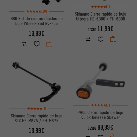
Valoración media: 5 de 5 basa
(1)
Valoración media: 4,5 de 5 basada en 10 reseñas
(10)
Shimano Cierre rápido de buje
BBB Set de cierres rápidos de
Ultegra HB-6800 / FH-6800
buje WheelFixed BQR-03
11,99€
DESDE
13,99€
Valoración media: 5 de 5 basa
(1)
Valoración media: 5 de 5 basada en 2 reseñas
(2)
PAUL Cierre rápido de buje
Shimano Cierre rápido de buje
Quick Release Skewer
SLX HB-M675 / FH-M675
80,99€
DESDE
13,99€