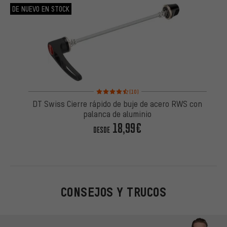
DE NUEVO EN STOCK
Valoración media: 4,5 de 5 basada en 10 reseñas
(10)
DT Swiss Cierre rápido de buje de acero RWS con
palanca de aluminio
18,99€
DESDE
CONSEJOS Y TRUCOS
Omitir opciones de contacto