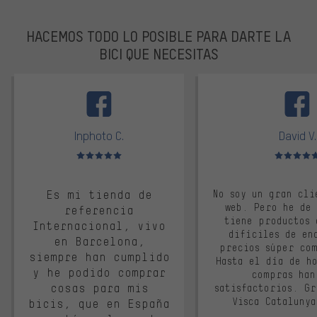
HACEMOS TODO LO POSIBLE PARA DARTE LA
BICI QUE NECESITAS
facebook
Inphoto C.
David V.
Valoración media: 5 de 5
Valoración m
Es mi tienda de
No soy un gran cli
web. Pero he de
referencia
tiene productos 
Internacional, vivo
difíciles de en
en Barcelona,
precios súper co
siempre han cumplido
Hasta el día de ho
y he podido comprar
compras han
cosas para mis
satisfactorios. G
Visca Cataluny
bicis, que en España