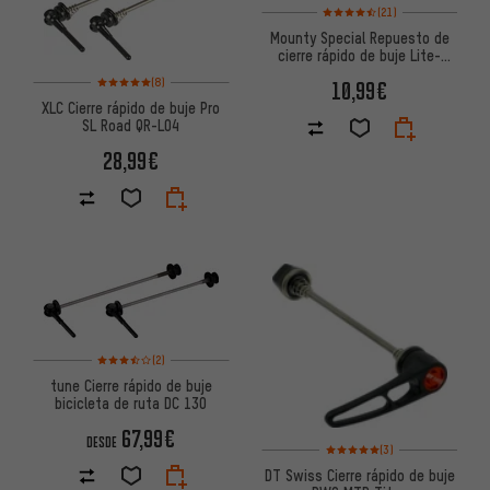
Valoración media: 4,5 de 5 bas
(21)
Mounty Special Repuesto de
cierre rápido de buje Lite-
Axles OS MTB
Valoración media: 5 de 5 basada en 8 reseñas
(8)
10,99€
XLC Cierre rápido de buje Pro
SL Road QR-L04
28,99€
Valoración media: 3,5 de 5 basada en 2 reseñas
(2)
tune Cierre rápido de buje
bicicleta de ruta DC 130
67,99€
DESDE
Valoración media: 5 de 5 basa
(3)
DT Swiss Cierre rápido de buje