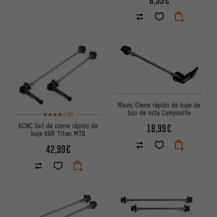
8,99€
Mavic Cierre rápido de buje de
bici de ruta Composite
Valoración media: 4 de 5 basada en 9 reseñas
(9)
KCNC Set de cierre rápido de
18,99€
buje KQR Titan MTB
42,99€