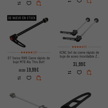
DE NUEVO EN STOCK
Valoración media: 4,5 de 5 ba
(3)
Valoración media: 5 de 5 basada en 12 reseñas
KCNC Set de cierre rápido de
(12)
buje de acero inoxidalble Z6
DT Swiss RWS Cierre rápido de
KQR MTB
buje MTB Alu Thru Bolt
31,99€
19,99€
DESDE