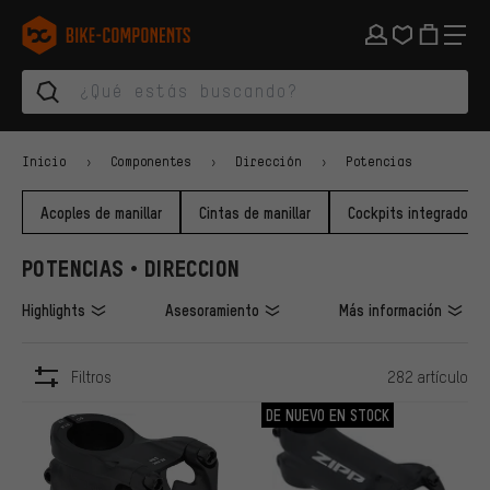
Saltar a la navegación principal
Saltar a la navegación de categorías
Saltar al contenido
Saltar a marcas y al boletín
Saltar al pie de página
bike-components.de Página de inicio
Inicio
Componentes
Dirección
Potencias
Acoples de manillar
Cintas de manillar
Cockpits integrados
POTENCIAS • DIRECCION
Highlights
Asesoramiento
Más información
Filtros
282 artículo
ARTÍCULOS
DE NUEVO EN STOCK