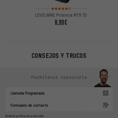
Valoración media: 5 de 5 basada en 5 reseñas
(5)
LEVELNINE Potencia MTB 35
8,99€
CONSEJOS Y TRUCOS
Omitir opciones de contacto
Permítenos asesorarte
Llamada Programada
Formulario de contacto
Nuestra política de privacidad