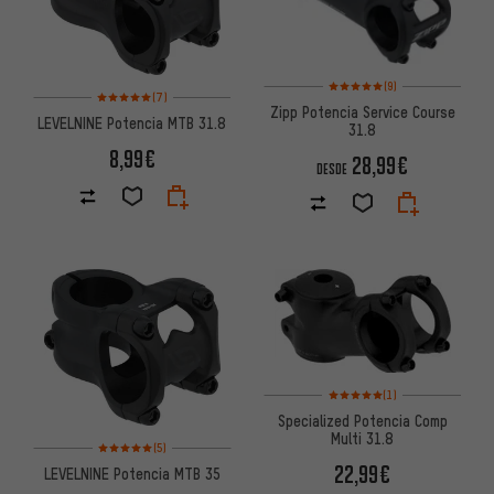
Valoración media: 5 de 5 basa
(9)
Valoración media: 5 de 5 basada en 7 reseñas
(7)
Zipp Potencia Service Course
LEVELNINE Potencia MTB 31.8
31.8
8,99€
28,99€
DESDE
Valoración media: 5 de 5 basa
(1)
Specialized Potencia Comp
Multi 31.8
Valoración media: 5 de 5 basada en 5 reseñas
(5)
22,99€
LEVELNINE Potencia MTB 35