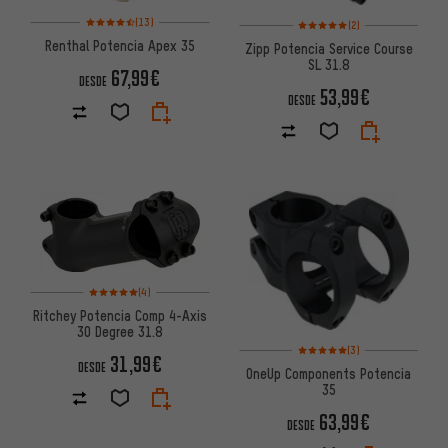
Valoración media: 4,5 de 5 basada en 13 reseñas
Valoración media: 5 de 5 basa
(13)
(2)
Renthal Potencia Apex 35
Zipp Potencia Service Course
SL 31.8
67,99€
DESDE
53,99€
DESDE
Valoración media: 5 de 5 basada en 4 reseñas
(4)
Ritchey Potencia Comp 4-Axis
30 Degree 31.8
Valoración media: 5 de 5 basa
(3)
31,99€
DESDE
OneUp Components Potencia
35
63,99€
DESDE