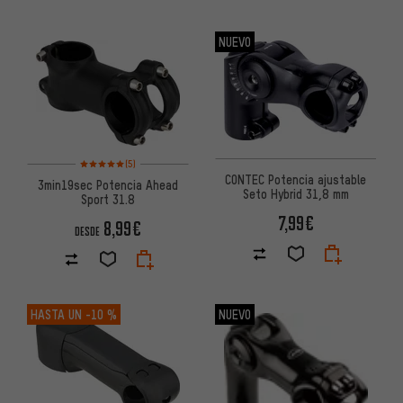
NUEVO
Valoración media: 5 de 5 basada en 5 reseñas
(5)
CONTEC Potencia ajustable
3min19sec Potencia Ahead
Seto Hybrid 31,8 mm
Sport 31.8
7,99€
8,99€
DESDE
HASTA UN
-10 %
NUEVO