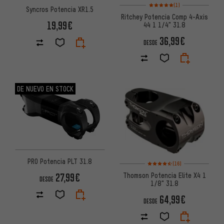
Valoración media: 5 de 5 basa
(1)
Syncros Potencia XR1.5
Ritchey Potencia Comp 4-Axis
19,99€
44 1 1/4" 31.8
36,99€
DESDE
DE NUEVO EN STOCK
PRO Potencia PLT 31.8
Valoración media: 4,5 de 5 bas
(16)
Thomson Potencia Elite X4 1
27,99€
DESDE
1/8" 31.8
64,99€
DESDE