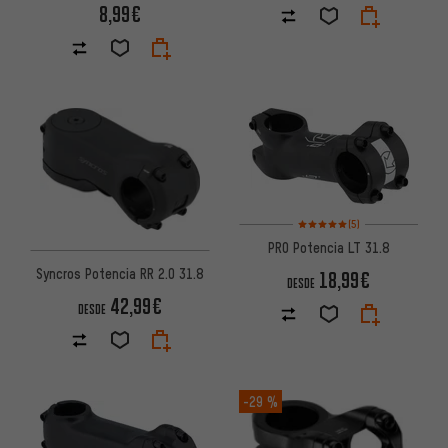
8,99€
Valoración media: 5 de 5 basa
(5)
PRO Potencia LT 31.8
Syncros Potencia RR 2.0 31.8
18,99€
DESDE
42,99€
DESDE
-29 %