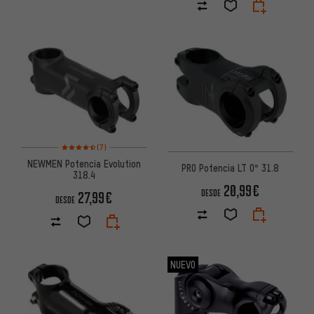
Valoración media: 4,5 de 5 basada en 7 reseñas
(7)
NEWMEN Potencia Evolution
PRO Potencia LT 0° 31.8
318.4
20,99€
DESDE
27,99€
DESDE
NUEVO