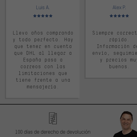
Luis A.
Alex P.
Valoración media: 5 de 5
Valoración media: 
Llevo años comprando
Siempre correc
y todo perfecto. Hay
rápido.
que tener en cuenta
Información d
que DHL al llegar a
envío, seguimi
España pasa a
y precios mu
correos con las
buenos.
limitaciones que
tiene frente a una
mensajería.
100 días de derecho de devolución