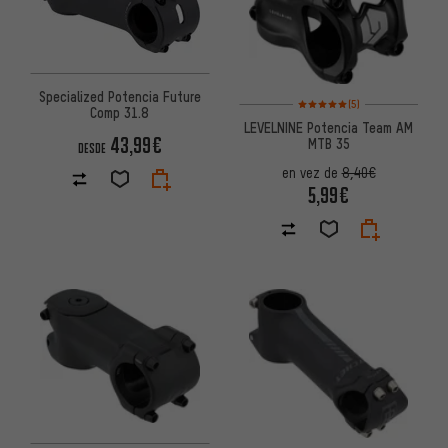
Specialized Potencia Future
Valoración media: 5 de 5 basa
(5)
Comp 31.8
LEVELNINE Potencia Team AM
43,99€
MTB 35
DESDE
en vez de
8,40€
5,99€