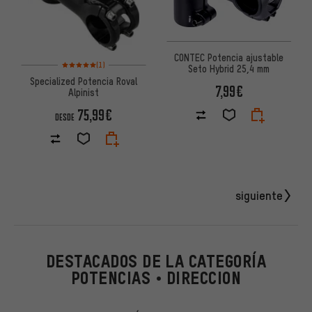
CONTEC Potencia ajustable
Valoración media: 5 de 5 basada en 1 reseñas
(1)
Seto Hybrid 25,4 mm
Specialized Potencia Roval
7,99€
Alpinist
75,99€
DESDE
siguiente
DESTACADOS DE LA CATEGORÍA
POTENCIAS • DIRECCION