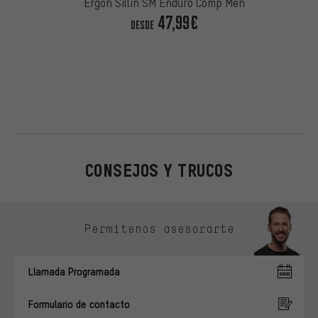
Ergon Sillín SM Enduro Comp Men
47,99€
DESDE
CONSEJOS Y TRUCOS
Omitir opciones de contacto
Permítenos asesorarte
Llamada Programada
Formulario de contacto