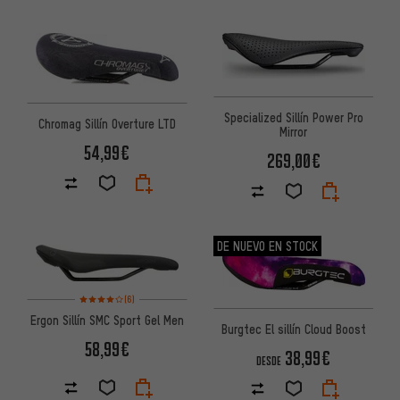
Specialized Sillín Power Pro
Chromag Sillín Overture LTD
Mirror
54,99€
269,00€
DE NUEVO EN STOCK
Valoración media: 4 de 5 basada en 6 reseñas
(6)
Ergon Sillín SMC Sport Gel Men
Burgtec El sillín Cloud Boost
58,99€
38,99€
DESDE