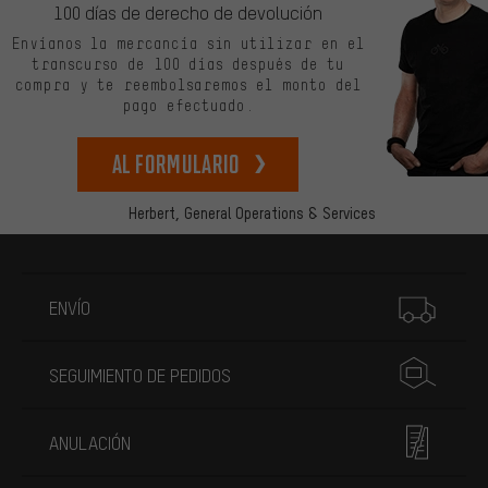
100 días de derecho de devolución
Envíanos la mercancía sin utilizar en el
transcurso de 100 días después de tu
compra y te reembolsaremos el monto del
pago efectuado.
Al formulario
Herbert,
General Operations & Services
Más información
ENVÍO
SEGUIMIENTO DE PEDIDOS
ANULACIÓN