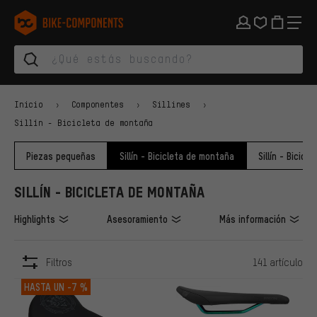
Saltar a la navegación principal
Saltar a la navegación de categorías
Saltar al contenido
Saltar a marcas y al boletín
Saltar al pie de página
bike-components.de Página de inicio
Inicio
Componentes
Sillines
Sillín - Bicicleta de montaña
Piezas pequeñas
Sillín - Bicicleta de montaña
Sillín - Bicicl
SILLÍN - BICICLETA DE MONTAÑA
Highlights
Asesoramiento
Más información
Filtros
141 artículo
ARTÍCULOS
HASTA UN
-7 %