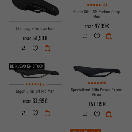
Valoración media: 4,5 de 5 bas
(13)
Ergon Sillín SM Enduro Comp
Men
47,99€
DESDE
Chromag Sillín Overture
54,99€
DESDE
DE NUEVO EN STOCK
Valoración media: 5 de 5 basa
Valoración media: 4,5 de 5 basada en 12 reseñas
(4)
(12)
Specialized Sillín Power Expert
Ergon Sillín SM Pro Men
Mirror
61,99€
DESDE
151,99€
HASTA UN
-14 %