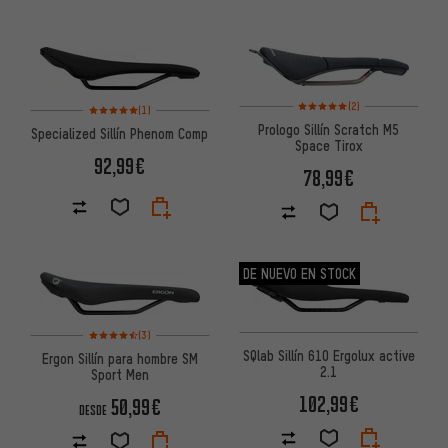
Valoración media: 5 de 5 basa
Valoración media: 5 de 5 basada en 1 reseñas
(2)
(1)
Prologo Sillín Scratch M5
Specialized Sillín Phenom Comp
Space Tirox
92,99€
78,99€
DE NUEVO EN STOCK
Valoración media: 4,5 de 5 basada en 3 reseñas
(3)
SQlab Sillín 610 Ergolux active
Ergon Sillín para hombre SM
2.1
Sport Men
102,99€
50,99€
DESDE