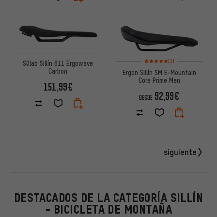
Valoración media: 5 de 5 basa
(1)
SQlab Sillín 611 Ergowave
Carbon
Ergon Sillín SM E-Mountain
Core Prime Men
151,99€
92,99€
DESDE
siguiente
DESTACADOS DE LA CATEGORÍA SILLÍN
- BICICLETA DE MONTAÑA