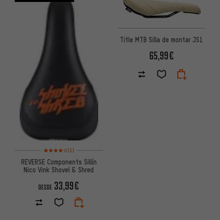
Title MTB Silla de montar JS1
65,99€
Valoración media: 4 de 5 basada en 1 reseñas
(1)
REVERSE Components Sillín
Nico Vink Shovel & Shred
33,99€
DESDE