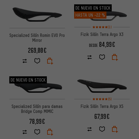
DE NUEVO EN STOCK
HASTA UN
-22 %
Valoración media: 5 de 5 basa
(1)
Fizik Sillín Terra Argo X3
Specialized Sillín Romin EVO Pro
Mirror
84,99€
DESDE
269,00€
DE NUEVO EN STOCK
Valoración media: 5 de 5 basa
(5)
Specialized Sillín para damas
Fizik Sillín Terra Argo X5
Bridge Comp MIMIC
67,99€
78,99€