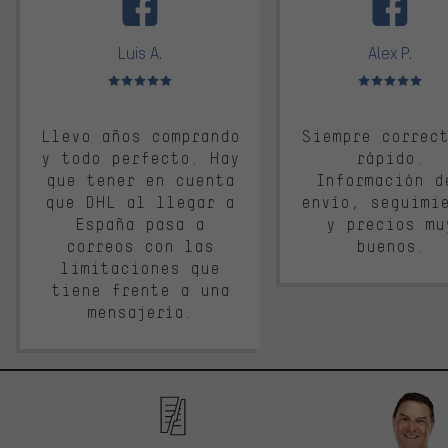
Luis A.
Alex P.
Valoración media: 5 de 5
Valoración media: 
Llevo años comprando
Siempre correc
y todo perfecto. Hay
rápido.
que tener en cuenta
Información d
que DHL al llegar a
envío, seguimi
España pasa a
y precios mu
correos con las
buenos.
limitaciones que
tiene frente a una
mensajería.