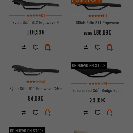
Valoración media: 4,5 de 5 basada en 3 reseñas
Valoración media: 5 de 5 basa
(3)
(1)
SQlab Sillín 612 Ergowave R
SQlab Sillín 611 Ergowave
110,99€
100,99€
DESDE
DE NUEVO EN STOCK
Valoración media: 3 de 5 basada en 2 reseñas
(2)
Valoración media: 4 de 5 basa
(6)
SQlab Sillín 611 Ergowave CrMo
Specialized Sillín Bridge Sport
84,99€
29,99€
DE NUEVO EN STOCK