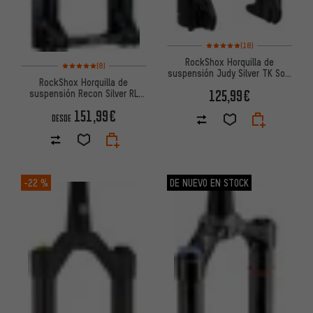
Valoración media: 5 de 5 basad
(18)
RockShox Horquilla de
Valoración media: 5 de 5 basada en 8 reseñas
(8)
suspensión Judy Silver TK Solo
RockShox Horquilla de
Air 27,5"
125,99€
suspensión Recon Silver RL
Solo Air 27,5"
151,99€
DESDE
-22 %
DE NUEVO EN STOCK