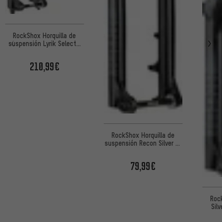
RockShox Horquilla de
suspensión Lyrik Select+
RC Boost 27.5" OE
210,99€
RockShox Horquilla de
suspensión Recon Silver RL
Solo Air Boost 27,5"
79,99€
Roc
Sil
Boost 