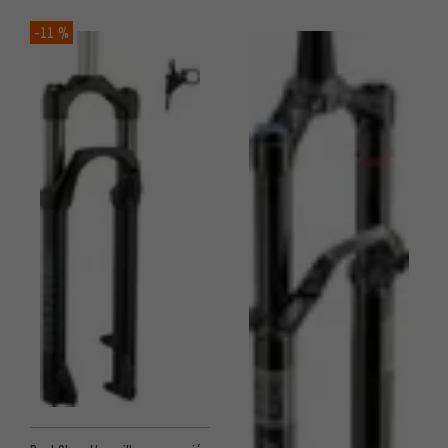
-11 %