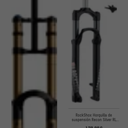
RockShox Horquilla de
suspensión Recon Silver RL
Solo Air OneLoc Remote 27,5"