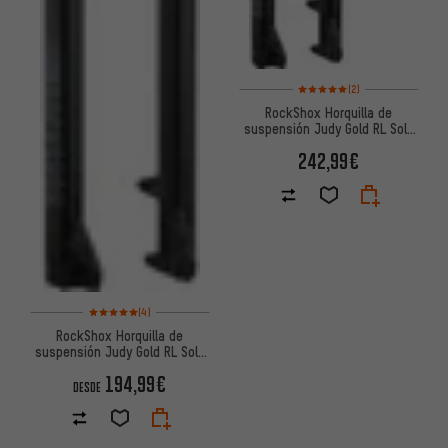
Valoración media: 5 de 5 basa
(2)
RockShox Horquilla de
suspensión Judy Gold RL Solo
Air OneLoc Remote 27,5"
242,99€
Valoración media: 5 de 5 basada en 4 reseñas
(4)
RockShox Horquilla de
suspensión Judy Gold RL Solo
Air 27,5"
194,99€
DESDE