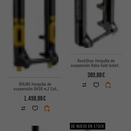
RockShox Horquilla de
suspensión Reba Gold Isolator
RL 3P DebonAir Boost 27,5"
309,00€
ÖHLINS Horquilla de
suspensión DH38 m.2 Coil
TTX18 29''-27.5'' Boost
1.490,00€
DE NUEVO EN STOCK