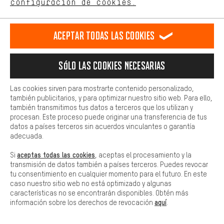
configuración de cookies.
Llamada Programada
Más confort
Formulario de contacto
Haga que su experiencia de compra sea más cómoda. Con las
Aceptar todas las cookies
cookies de comodidad, creamos enlaces a plataformas de redes
Nuestra política de privacidad
sociales. Esto nos permite proporcionarle más contenido e
información útiles. Además, tiene la opción de utilizar servicios
Sólo las cookies necesarias
adicionales que le ayudarán a encontrar los productos adecuados.
Por ejemplo, ofrecemos una función de chat para responder a las
preguntas de forma rápida y sencilla.
Las cookies sirven para mostrarte contenido personalizado,
también publicitarios, y para optimizar nuestro sitio web. Para ello,
Básica
MÁS INFORMACIÓN
también transmitimos tus datos a terceros que los utilizan y
Las cookies básicas aseguran que puedas usar nuestro sitio web.
procesan. Este proceso puede originar una transferencia de tus
datos a países terceros sin acuerdos vinculantes o garantía
TAMBIÉN INTERESANTE PARA TI
adecuada.
aceptas todas las cookies
Si
, aceptas el procesamiento y la
transmisión de datos también a países terceros. Puedes revocar
tu consentimiento en cualquier momento para el futuro. En este
caso nuestro sitio web no está optimizado y algunas
características no se encontrarán disponibles. Obtén más
aquí
información sobre los derechos de revocación
.