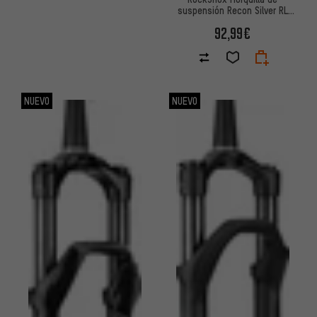
suspensión Recon Silver RL
Solo Air 27,5" OE
92,99€
NUEVO
NUEVO