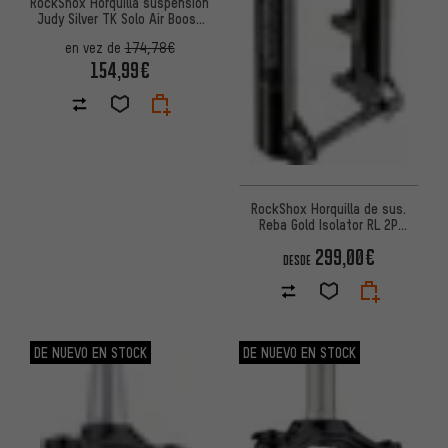
RockShox Horquilla suspensión
Judy Silver TK Solo Air Boost
PopLoc Remote 27,5"
en vez de
174,78€
154,99€
RockShox Horquilla de sus.
Reba Gold Isolator RL 2P
DebonAir Boost Remote 27.5"
299,00€
DESDE
DE NUEVO EN STOCK
DE NUEVO EN STOCK