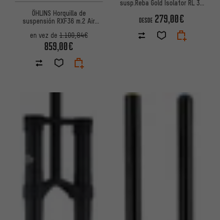
susp.Reba Gold Isolator RL 3P
DebonAir Boost Remoto 27,5"
ÖHLINS Horquilla de
279,00€
DESDE
suspensión RXF36 m.2 Air
27,5" Boost
en vez de
1.100,84€
859,00€