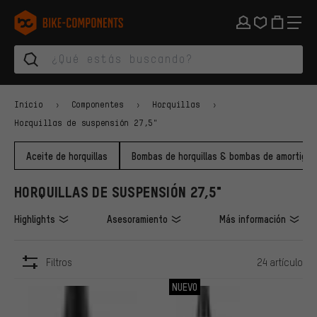
Saltar a la navegación principal
Saltar a la navegación de categorías
Saltar al contenido
Saltar a marcas y al boletín
Saltar al pie de página
bike-components.de Página de inicio
Inicio
Componentes
Horquillas
Horquillas de suspensión 27,5"
Aceite de horquillas
Bombas de horquillas & bombas de amortigua
HORQUILLAS DE SUSPENSIÓN 27,5"
Highlights
Asesoramiento
Más información
Filtros
24 artículo
ARTÍCULOS
NUEVO