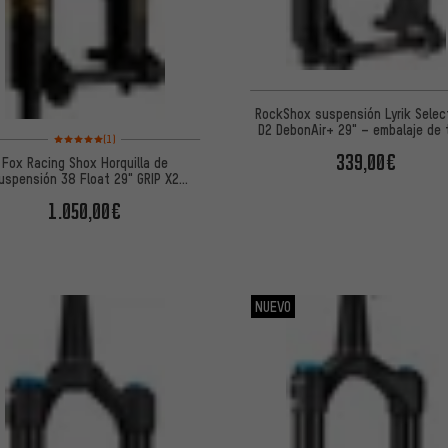
RockShox suspensión Lyrik Selec
D2 DebonAir+ 29" – embalaje de t
Valoración media: 5 de 5 basada en 1 reseñas
(1)
339,00€
Fox Racing Shox Horquilla de
uspensión 38 Float 29" GRIP X2
Factory Boost
1.050,00€
NUEVO