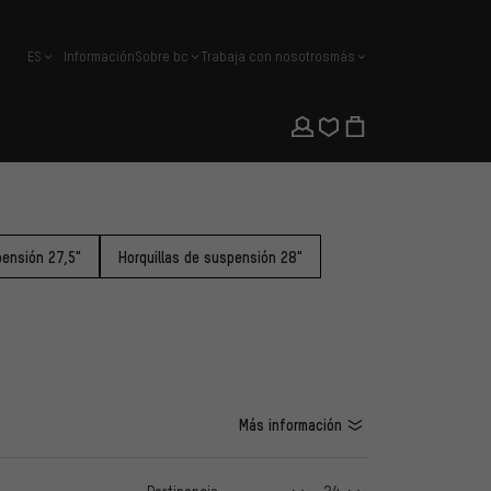
ES
Información
Sobre bc
Trabaja con nosotros
más
español
pensión 27,5"
Horquillas de suspensión 28"
Más información