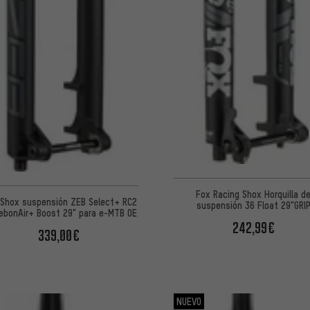
Fox Racing Shox Horquilla d
Shox suspensión ZEB Select+ RC2
suspensión 36 Float 29"GRI
ebonAir+ Boost 29" para e-MTB OE
Performance Boost E-Opti O
242,99€
339,00€
NUEVO