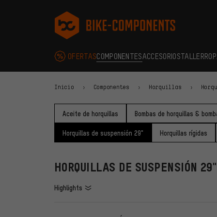
Saltar a la navegación principal
Saltar a la navegación de categorías
Saltar al contenido
Saltar a marcas y al boletín
Saltar al pie de página
bike-components.de Página de inicio
OFERTAS
COMPONENTES
ACCESORIOS
TALLER
ROP
Inicio
Componentes
Horquillas
Horq
Aceite de horquillas
Bombas de horquillas & bomb
Horquillas de suspensión 29"
Horquillas rígidas
HORQUILLAS DE SUSPENSIÓN 29"
Highlights
FILTROS
ARTÍCU