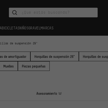
A
BICICLETAS
NIÑOS
GRAVEL
MARCAS
uillas de suspensión 29"
as de amortiguador
Horquillas de suspensión 26"
Horquillas de sus
Muelles
Piezas pequeñas
Asesoramiento
LOS