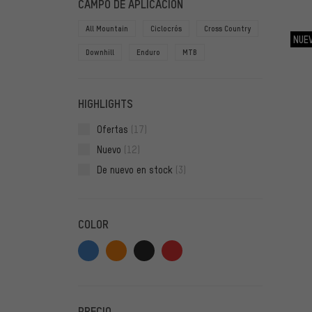
CAMPO DE APLICACIÓN
All Mountain
Ciclocrós
Cross Country
NUE
Downhill
Enduro
MTB
HIGHLIGHTS
Ofertas
(17)
Nuevo
(12)
De nuevo en stock
(3)
COLOR
PRECIO