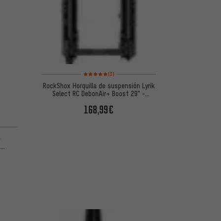
Valoración media: 5 de 5 basada en 3 reseñas
(3)
RockShox Horquilla de suspensión Lyrik
Select RC DebonAir+ Boost 29" -
Empaque
168,99€
e
P
EM