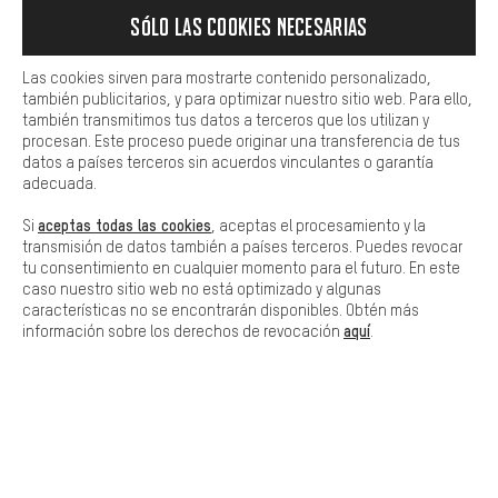
información útiles. Además, tiene la opción de utilizar servicios
Sólo las cookies necesarias
adicionales que le ayudarán a encontrar los productos adecuados.
Por ejemplo, ofrecemos una función de chat para responder a las
preguntas de forma rápida y sencilla.
Las cookies sirven para mostrarte contenido personalizado,
también publicitarios, y para optimizar nuestro sitio web. Para ello,
Básica
PAGO SEGURO
también transmitimos tus datos a terceros que los utilizan y
Las cookies básicas aseguran que puedas usar nuestro sitio web.
procesan. Este proceso puede originar una transferencia de tus
datos a países terceros sin acuerdos vinculantes o garantía
adecuada.
aceptas todas las cookies
Si
, aceptas el procesamiento y la
transmisión de datos también a países terceros. Puedes revocar
tu consentimiento en cualquier momento para el futuro. En este
caso nuestro sitio web no está optimizado y algunas
características no se encontrarán disponibles. Obtén más
aquí
información sobre los derechos de revocación
.
ENTREGA RÁPIDA