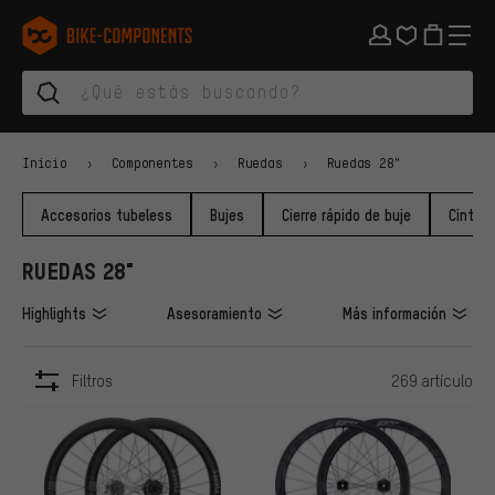
Saltar a la navegación principal
Saltar a la navegación de categorías
Saltar al contenido
Saltar a marcas y al boletín
Saltar al pie de página
bike-components.de Página de inicio
Inicio
Componentes
Ruedas
Ruedas 28"
Accesorios tubeless
Bujes
Cierre rápido de buje
Cinta p
RUEDAS 28"
Highlights
Asesoramiento
Más información
Filtros
269 artículo
ARTÍCULOS