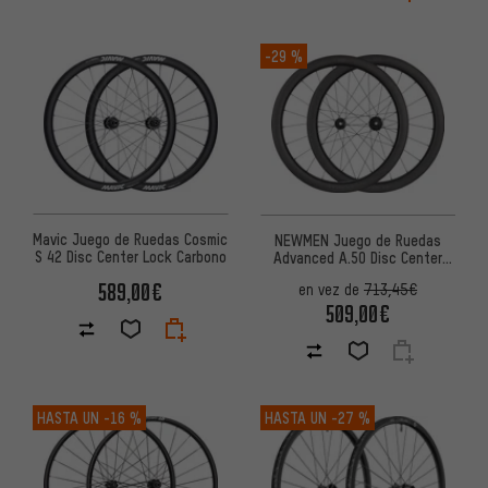
-29 %
Mavic Juego de Ruedas Cosmic
NEWMEN Juego de Ruedas
S 42 Disc Center Lock Carbono
Advanced A.50 Disc Center
Lock Carbon 28"
589,00€
en vez de
713,45€
509,00€
HASTA UN
-16 %
HASTA UN
-27 %