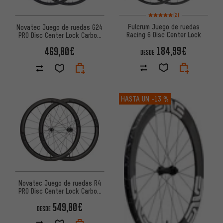
Valoración media: 5 de 5 basa
(2)
Fulcrum Juego de ruedas
Novatec Juego de ruedas G24
Racing 6 Disc Center Lock
PRO Disc Center Lock Carbon
28"
184,99€
469,00€
DESDE
HASTA UN
-13 %
Novatec Juego de ruedas R4
PRO Disc Center Lock Carbon
28"
549,00€
DESDE