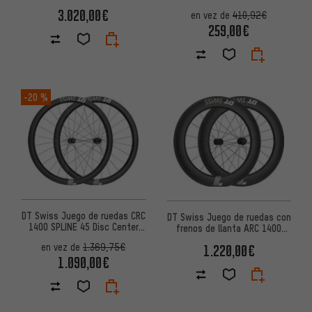
Center Lock 28"
3.020,00€
en vez de
410,92€
259,00€
-20 %
DT Swiss Juego de ruedas CRC
DT Swiss Juego de ruedas con
1400 SPLINE 45 Disc Center
frenos de llanta ARC 1400
Lock Carbon 28"
DICUT 80 Carbon 28"
en vez de
1.369,75€
1.220,00€
1.090,00€