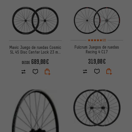
Valoración media: 5 de 5 basa
(2)
Fulcrum Juegos de ruedas
Mavic Juego de ruedas Cosmic
Racing 4 C17
SL 45 Disc Center Lock 23 mm
28" carbono
319,00€
689,00€
DESDE