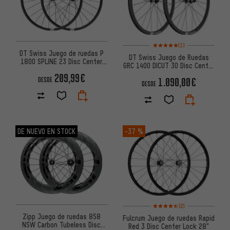
Valoración media: 5 de 5 basa
(1)
DT Swiss Juego de ruedas P
DT Swiss Juego de Ruedas
1800 SPLINE 23 Disc Center
GRC 1400 DICUT 30 Disc Center
Lock 28"
Lock 28"
209,99€
1.090,00€
DESDE
DESDE
DE NUEVO EN STOCK
-37 %
Valoración media: 4,5 de 5 ba
(2)
Zipp Juego de ruedas 858
Fulcrum Juego de ruedas Rapid
NSW Carbon Tubeless Disc
Red 3 Disc Center Lock 28"