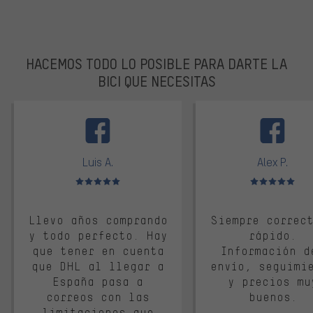
HACEMOS TODO LO POSIBLE PARA DARTE LA
BICI QUE NECESITAS
facebook
Luis A.
Alex P.
Valoración media: 5 de 5
Valoración media: 
Llevo años comprando
Siempre correc
y todo perfecto. Hay
rápido.
que tener en cuenta
Información d
que DHL al llegar a
envío, seguimi
España pasa a
y precios mu
correos con las
buenos.
limitaciones que