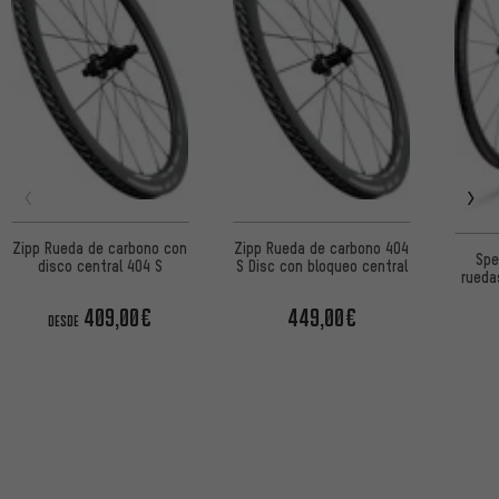
Zipp Rueda de carbono con
Zipp Rueda de carbono 404
Spe
disco central 404 S
S Disc con bloqueo central
ruedas
Carb
409,00€
449,00€
DESDE