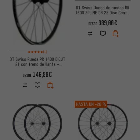
DT Swiss Juego de ruedas GR
1600 SPLINE DB 25 Disc Center
Lock 28" Mod. 2024
389,00€
DESDE
Valoración media: 5 de 5 basada en 1 reseñas
(1)
DT Swiss Rueda PR 1400 DICUT
21 con freno de llanta –
embalaje de taller
146,99€
DESDE
HASTA UN
-26 %