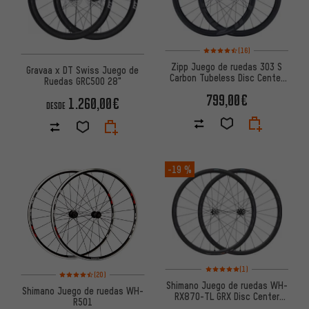
Valoración media: 4,5 de 5 bas
(16)
Zipp Juego de ruedas 303 S
Gravaa x DT Swiss Juego de
Carbon Tubeless Disc Center
Ruedas GRC500 28"
Lock
799,00€
1.260,00€
DESDE
-19 %
Valoración media: 5 de 5 basa
(1)
Valoración media: 4,5 de 5 basada en 20 reseñas
(20)
Shimano Juego de ruedas WH-
Shimano Juego de ruedas WH-
RX870-TL GRX Disc Center
R501
Lock Carbon 28"