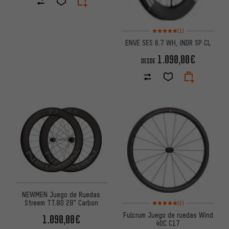
Valoración media: 5 de 5 basa
(1)
ENVE SES 6.7 WH, INDR SP CL
1.090,00€
DESDE
NEWMEN Juego de Ruedas
Valoración media: 5 de 5 basa
Streem TT.80 28" Carbon
(1)
Fulcrum Juego de ruedas Wind
1.090,00€
40C C17