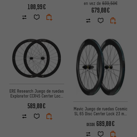
en vez de
839,50€
100,99€
679,00€
ERE Research Juego de ruedas
Explorator CCR45 Center Lock
28''
589,00€
Mavic Juego de ruedas Cosmic
SL 65 Disc Center Lock 23 mm
28" carbono
689,00€
DESDE