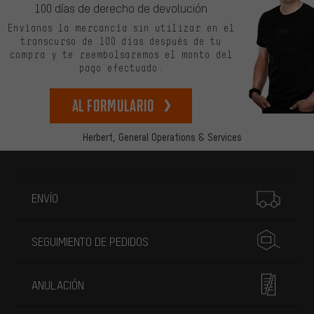
100 días de derecho de devolución
Envíanos la mercancía sin utilizar en el
transcurso de 100 días después de tu
compra y te reembolsaremos el monto del
pago efectuado.
Al formulario
Herbert,
General Operations & Services
Más información
ENVÍO
SEGUIMIENTO DE PEDIDOS
ANULACIÓN