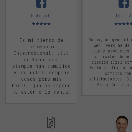
Inphoto C.
David V.
Valoración media: 5 de 5
Valoración m
Es mi tienda de
No soy un gran cli
web. Pero he de
referencia
tiene productos 
Internacional, vivo
difíciles de en
en Barcelona,
precios súper co
siempre han cumplido
Hasta el día de ho
y he podido comprar
compras han
cosas para mis
satisfactorios. G
Visca Cataluny
bicis, que en España
no están a la venta.