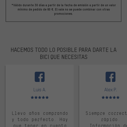
*Válido durante 30 días a partir de la fecha de emisión a partir de un valor
mínimo de pedido de 60 €. El vale no se puede combinar con otras
promociones.
HACEMOS TODO LO POSIBLE PARA DARTE LA
BICI QUE NECESITAS
facebook
Luis A.
Alex P.
Valoración media: 5 de 5
Valoración media: 
Llevo años comprando
Siempre correc
y todo perfecto. Hay
rápido.
que tener en cuenta
Información d