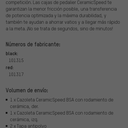
competición. Las cajas de pedalier CeramicSpeed te
garantizan la menor fricción posible, una transferencia
de potencia optimizada y la máxima durabilidad, y
también te ayudan a ahorrar vatios y a llegar más rápido
a la meta. ¡No se trata de segundos, sino de minutos!
Números de fabricante:
black:
101315
red:
101317
Volumen de envío:
1 x Cazoleta CeramicSpeed BSA con rodamiento de
cerámica, der.
1 x Cazoleta CeramicSpeed BSA con rodamiento de
cerámica, izq.
2 x Tapa antipolvo