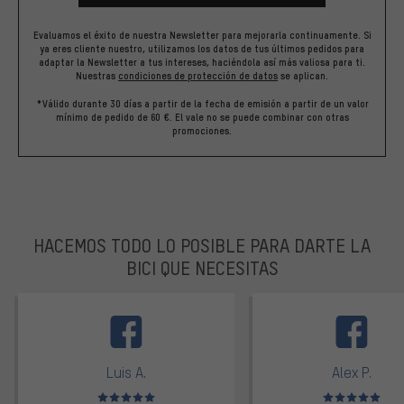
Evaluamos el éxito de nuestra Newsletter para mejorarla continuamente. Si
ya eres cliente nuestro, utilizamos los datos de tus últimos pedidos para
adaptar la Newsletter a tus intereses, haciéndola así más valiosa para ti.
Nuestras
condiciones de protección de datos
se aplican.
*Válido durante 30 días a partir de la fecha de emisión a partir de un valor
mínimo de pedido de 60 €. El vale no se puede combinar con otras
promociones.
HACEMOS TODO LO POSIBLE PARA DARTE LA
BICI QUE NECESITAS
facebook
Luis A.
Alex P.
Valoración media: 5 de 5
Valoración media: 