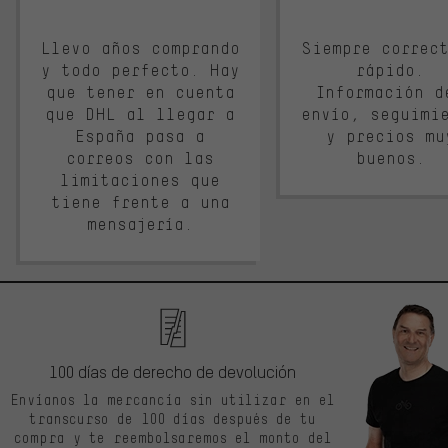
Llevo años comprando
Siempre correc
y todo perfecto. Hay
rápido.
que tener en cuenta
Información d
que DHL al llegar a
envío, seguimi
España pasa a
y precios mu
correos con las
buenos.
limitaciones que
tiene frente a una
mensajería.
100 días de derecho de devolución
Envíanos la mercancía sin utilizar en el
transcurso de 100 días después de tu
compra y te reembolsaremos el monto del