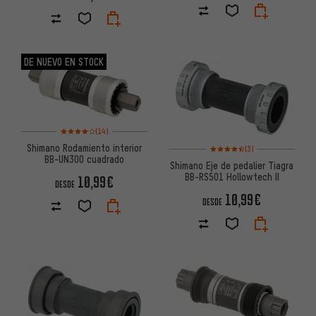
DE NUEVO EN STOCK
Valoración media: 4 de 5 basada en 14 reseñas
(14)
Valoración media: 4,5 de 5 ba
Shimano Rodamiento interior
(3)
BB-UN300 cuadrado
Shimano Eje de pedalier Tiagra
BB-RS501 Hollowtech II
10,99€
DESDE
10,99€
DESDE