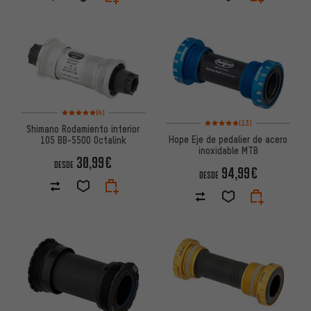
Valoración media: 5 de 5 basada en 4 reseñas
(4)
Valoración media: 5 de 5 basa
(13)
Shimano Rodamiento interior
Hope Eje de pedalier de acero
105 BB-5500 Octalink
inoxidable MTB
30,99€
DESDE
94,99€
DESDE