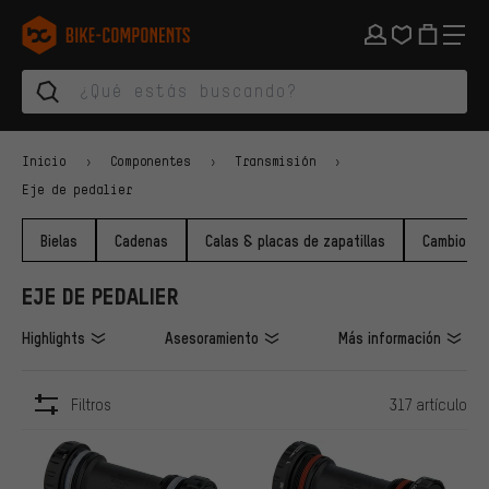
Saltar a la navegación principal
Saltar a la navegación de categorías
Saltar al contenido
Saltar a marcas y al boletín
Saltar al pie de página
bike-components.de Página de inicio
Inicio
Componentes
Transmisión
Eje de pedalier
Bielas
Cadenas
Calas & placas de zapatillas
Cambio de
EJE DE PEDALIER
Highlights
Asesoramiento
Más información
Filtros
317 artículo
ARTÍCULOS