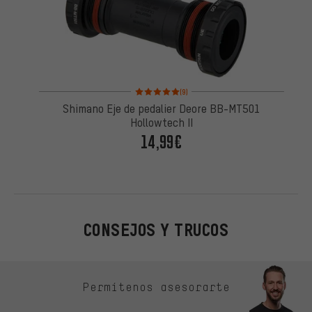
Valoración media: 5 de 5 basada en 9 reseñas
(9)
Shimano Eje de pedalier Deore BB-MT501
Hollowtech II
14,99€
CONSEJOS Y TRUCOS
Omitir opciones de contacto
Permítenos asesorarte