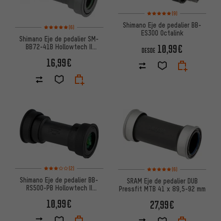
Valoración media: 5 de 5 basa
(9)
Shimano Eje de pedalier BB-
Valoración media: 5 de 5 basada en 6 reseñas
(6)
ES300 Octalink
Shimano Eje de pedalier SM-
BB72-41B Hollowtech II
10,99€
DESDE
Pressfit 41 x 86,5 mm
16,99€
Valoración media: 3 de 5 basada en 2 reseñas
Valoración media: 5 de 5 basa
(2)
(6)
Shimano Eje de pedalier BB-
SRAM Eje de pedalier DUB
RS500-PB Hollowtech II
Pressfit MTB 41 x 89,5-92 mm
Pressfit 41 x 86,5 mm
10,99€
27,99€