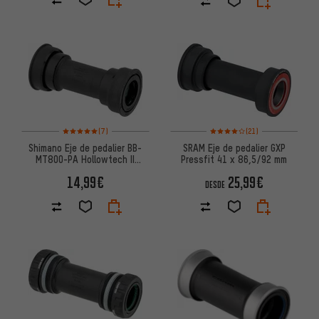
Valoración media: 5 de 5 basada en 7 reseñas
Valoración media: 4 de 5 basa
(7)
(21)
Shimano Eje de pedalier BB-
SRAM Eje de pedalier GXP
MT800-PA Hollowtech II
Pressfit 41 x 86,5/92 mm
Pressfit 41 x 89,5-92 mm
14,99€
25,99€
DESDE