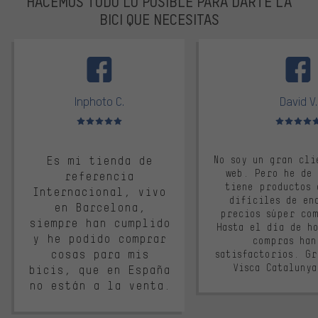
HACEMOS TODO LO POSIBLE PARA DARTE LA
BICI QUE NECESITAS
facebook
Inphoto C.
David V.
Valoración media: 5 de 5
Valoración m
Es mi tienda de
No soy un gran cli
web. Pero he de
referencia
tiene productos 
Internacional, vivo
difíciles de en
en Barcelona,
precios súper co
siempre han cumplido
Hasta el día de ho
y he podido comprar
compras han
cosas para mis
satisfactorios. G
Visca Cataluny
bicis, que en España
no están a la venta.