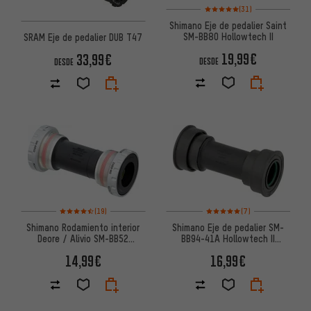
Valoración media: 5 de 5 basa
(31)
Shimano Eje de pedalier Saint
SM-BB80 Hollowtech II
SRAM Eje de pedalier DUB T47
19,99€
33,99€
DESDE
DESDE
Valoración media: 4,5 de 5 basada en 19 reseñas
Valoración media: 5 de 5 basa
(19)
(7)
Shimano Rodamiento interior
Shimano Eje de pedalier SM-
Deore / Alivio SM-BB52
BB94-41A Hollowtech II
Hollowtech II
Pressfit 41 x 89,5-92 mm
14,99€
16,99€