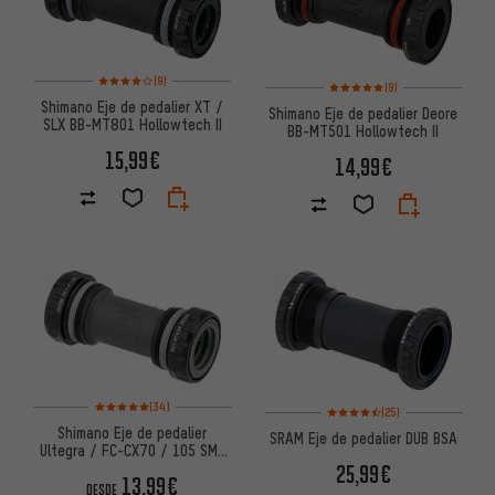
Valoración media: 4 de 5 basada en 9 reseñas
(9)
Valoración media: 5 de 5 basa
(9)
Shimano Eje de pedalier XT /
Shimano Eje de pedalier Deore
SLX BB-MT801 Hollowtech II
BB-MT501 Hollowtech II
15,99€
14,99€
Valoración media: 5 de 5 basada en 34 reseñas
(34)
Valoración media: 4,5 de 5 bas
(25)
Shimano Eje de pedalier
SRAM Eje de pedalier DUB BSA
Ultegra / FC-CX70 / 105 SM-
BBR60 Hollowtech II
25,99€
13,99€
DESDE