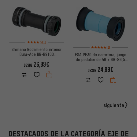
Valoración media: 4 de 5 basada en 1 reseñas
(1)
Valoración media: 5 de 5 basa
(2)
Shimano Rodamiento interior
Dura-Ace BB-R9100
FSA PF30 de carretera, juego
Hollowtech II
de pedalier de 46 x 68-86,5
26,99€
mm
DESDE
24,99€
DESDE
siguiente
DESTACADOS DE LA CATEGORÍA EJE DE