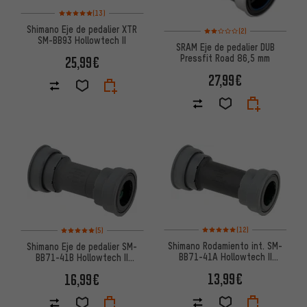
Valoración media: 5 de 5 basada en 13 reseñas
(13)
Shimano Eje de pedalier XTR
Valoración media: 2 de 5 basa
(2)
SM-BB93 Hollowtech II
SRAM Eje de pedalier DUB
Pressfit Road 86,5 mm
25,99€
27,99€
Valoración media: 5 de 5 basa
Valoración media: 5 de 5 basada en 5 reseñas
(12)
(5)
Shimano Rodamiento int. SM-
Shimano Eje de pedalier SM-
BB71-41A Hollowtech II
BB71-41B Hollowtech II
Pressfit 41 x 89,5/92 mm
Pressfit 41 x 86,5 mm
13,99€
16,99€