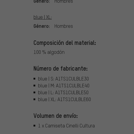
Género:
Hombres
blue | XL:
Género:
Hombres
Composición del material:
100 % algodón
Número de fabricante:
blue | S: A1TS1CULBLE30
blue | M: A1TS1CULBLE40
blue | L: A1TS1CULBLE50
blue | XL: A1TS1CULBLE60
Volumen de envío:
1 x Camiseta Cinelli Cultura