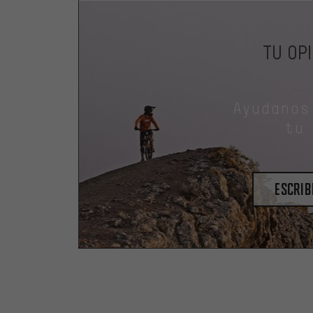
TU OP
Ayudanos
tu
escrib