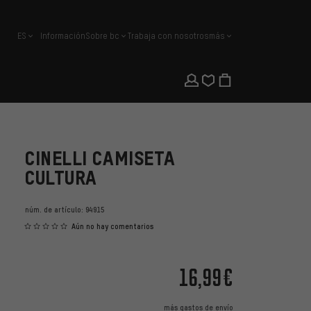
ES
Información
Sobre bc
Trabaja con nosotros
más
español
CINELLI CAMISETA
CULTURA
núm. de artículo:
94915
Aún no hay comentarios
16,99€
más
gastos de envío