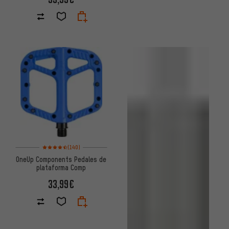
Valoración media: 4,5 de 5 basada en 140 reseñas
(140)
OneUp Components Pedales de
plataforma Comp
33,99€