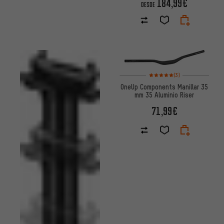
184,99€
DESDE
Valoración media: 5 de 5 basa
(3)
OneUp Components Manillar 35
mm 35 Aluminio Riser
71,99€