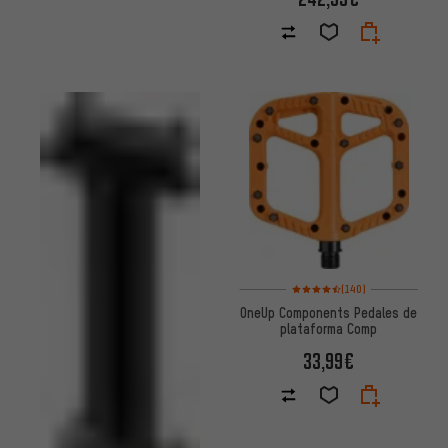
Valoración media: 4,5 de 5 bas
(140)
OneUp Components Pedales de
plataforma Comp
33,99€