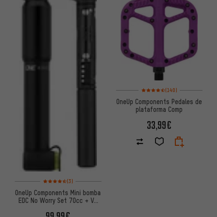
Valoración media: 4,5 de 5 bas
(140)
OneUp Components Pedales de
plataforma Comp
33,99€
Valoración media: 4,5 de 5 basada en 3 reseñas
(3)
OneUp Components Mini bomba
EDC No Worry Set 70cc + V2
Tool
99,99€