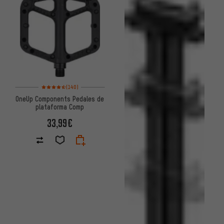
Valoración media: 4,5 de 5 basada en 140 reseñas
(140)
OneUp Components Pedales de
plataforma Comp
33,99€