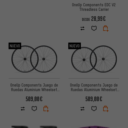
OneUp Components EDC V2
Threadless Carrier
28,99€
DESDE
NUEVO
NUEVO
OneUp Components Juego de
OneUp Components Juego de
Ruedas Aluminium Wheelset
Ruedas Aluminium Wheelset
Boost Disc 6 Agujeros 29"
Boost Disc 6-Lug 29" / 27,5"
509,00€
509,00€