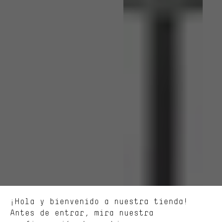
Ofertas adecuadas
En lugar de publicidad al azar, obtendrás ofertas adecuadas para
ti. Las cookies de marketing nos ayudan a identificar tus
intereses con nuestros socios publicitarios y a mostrarte ofertas
y consejos relevantes.
Mejor rendimiento
Estamos interesados en lo que buscas y necesitas en nuestra
¡Hola y bienvenido a nuestra tienda!
tienda. Con las cookies de rendimiento, puedes influir en la mejora
de nuestro sitio web y nuestra oferta de la tienda con tu
Antes de entrar, mira nuestra
comportamiento de compra.