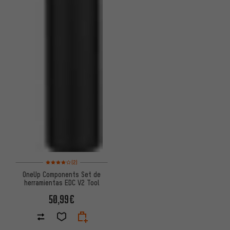
Valoración media: 4 de 5 basada en 2 reseñas
(2)
OneUp Components Set de
herramientas EDC V2 Tool
50,99€