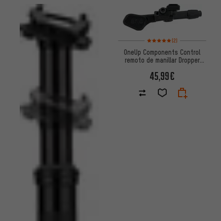
Valoración media: 5 de 5 basa
(2)
OneUp Components Control
remoto de manillar Dropper
Post V3
45,99€