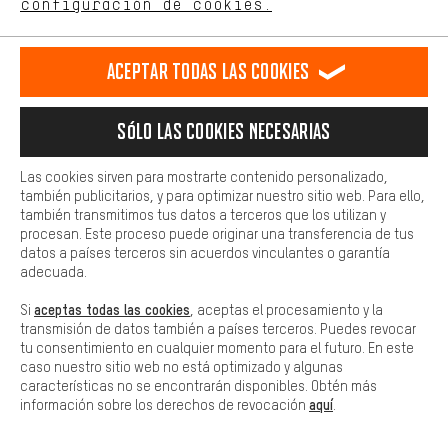
configuración de cookies.
Más confort
Haga que su experiencia de compra sea más cómoda. Con las
Aceptar todas las cookies
cookies de comodidad, creamos enlaces a plataformas de redes
sociales. Esto nos permite proporcionarle más contenido e
información útiles. Además, tiene la opción de utilizar servicios
Sólo las cookies necesarias
adicionales que le ayudarán a encontrar los productos adecuados.
Por ejemplo, ofrecemos una función de chat para responder a las
preguntas de forma rápida y sencilla.
Las cookies sirven para mostrarte contenido personalizado,
también publicitarios, y para optimizar nuestro sitio web. Para ello,
Básica
también transmitimos tus datos a terceros que los utilizan y
Las cookies básicas aseguran que puedas usar nuestro sitio web.
procesan. Este proceso puede originar una transferencia de tus
datos a países terceros sin acuerdos vinculantes o garantía
Valoración media: 5 de 5 basa
adecuada.
(1)
OneUp Components Cartucho
aceptas todas las cookies
Si
, aceptas el procesamiento y la
Dropper Post V2
transmisión de datos también a países terceros. Puedes revocar
37,99€
DESDE
tu consentimiento en cualquier momento para el futuro. En este
caso nuestro sitio web no está optimizado y algunas
características no se encontrarán disponibles. Obtén más
aquí
información sobre los derechos de revocación
.