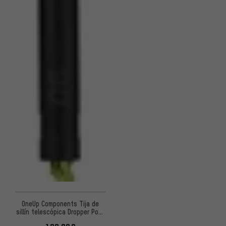
OneUp Components Tija de
sillín telescópica Dropper Post
V3 90 mm